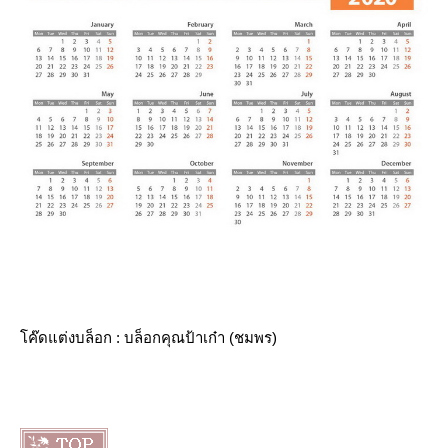
ค๊ดแต่งบล็อก : บล็อกคุณป้าเก๋า (ชมพร)