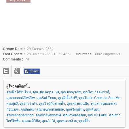
Create Date :
29 ธันวาคม 2562
Last Update :
28 เมษายน 2563 10:59:46 น.
Counter :
3082 Pageviews.
Comments :
74
ผู้โหวตบล็อกนี้...
คุณฟ้าใสวันใหม่
,
คุณThe Kop Civil
,
คุณJinnyTent
,
คุณโอน่าจอมซ่าส์
,
คุณnonnoiGiwGiw
,
คุณSai Eeuu
,
คุณผีเสื้อยิปซี
,
คุณTurtle Came to See Me
,
คุณอุ้มสี
,
คุณกะว่าก๋า
,
คุณไวน์กับสายน้ำ
,
คุณสองแผ่นดิน
,
คุณสายหมอกและ
ก้อนเมฆ
,
คุณhaiku
,
คุณnewyorknurse
,
คุณเริงฤดีนะ
,
คุณพันคม
,
คุณmariabamboo
,
คุณmcayenne94
,
คุณlovereason
,
คุณTui Laksi
,
คุณสาว
ไกด์ใจซื่อ
,
คุณตะลีกีปัส
,
คุณALDI
,
คุณทนายอ้วน
,
คุณชีริว