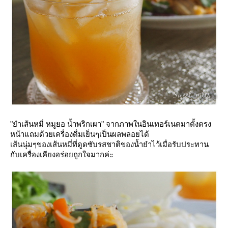
"ยำเส้นหมี่ หมูยอ น้ำพริกเผา" จากภาพในอินเทอร์เนตมาตั้งตรง
หน้าแถมด้วยเครื่องดื่มเย็นๆเป็นผลพลอยได้
เส้นนุ่มๆของเส้นหมี่ที่ดูดซับรสชาติของน้ำยำไว้เมื่อรับประทาน
กับเครื่องเคียงอร่อยถูกใจมากค่ะ