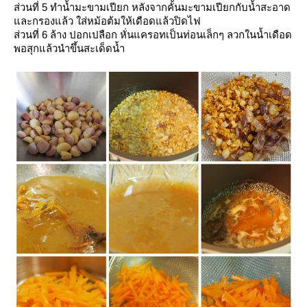
ส่วนที่ 5 ทำน้ำมะขามเปียก หลังจากคั้นมะขามเปียกกับน้ำสะอาด
ละกรองแล้ว ใส่หม้อต้มให้เดือดแล้วปิดไฟ
ส่วนที่ 6 ล้าง ปอกเปลือก หั่นแครอทเป็นท่อนเล็กๆ ลวกในน้ำเดือด
พอสุกแล้วนำขึ้นสะเด็ดน้ำ