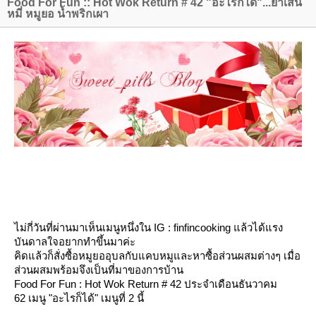
Food For Fun :: Hot Wok Return # 42 "อะไรก็ได้"...ยำเส้น
หมี่ หมูยอ น้ำพริกเผา
ไม่
กี่วันที่ผ่านมาเห็นเมนูหนึ่งใน IG : finfincooking แล้วได้แรง
บันดาลใจอยากทำขึ้นมาค่ะ
คิดแล้วก็สั่งซื้อหมูยออุบลกับแคบหมูและหาซื้อส่วนผสมต่างๆ เมื่อ
ส่วนผสมพร้อมจึงเป็นที่มาของการบ้าน
Food For Fun : Hot Wok Return # 42 ประจำเดือนธันวาคม
62 เมนู "อะไรก็ได้" เมนูที่ 2 นี้