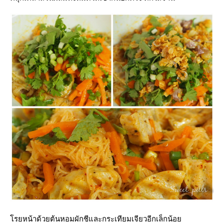
รยหน้าด้วยต้นหอมผักชีและกระเทียมเจียวอีกเล็กน้อ