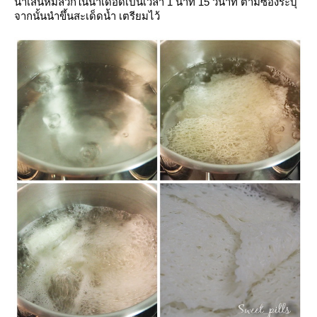
นำเส้นหมี่ลวกในน้ำเดือดเป็นเวลา 1 นาที 15 วินาที ตามซองระบุ
จากนั้นนำขึ้นสะเด็ดน้ำ เตรียมไว้