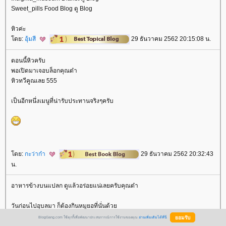
Sweet_pills Food Blog ดู Blog
หิวค่ะ
ดย:
อุ้มสี
29 ธันวาคม 2562 20:15:08 น.
ตอนนี้หิวครับ
พอเปิดมาเจอบล็อกคุณต๋า
หิวทวีคูณเลย 555
เป็นอีกหนึ่งเมนูที่น่ารับประทานจริงๆครับ
ดย:
กะว่าก๋า
29 ธันวาคม 2562 20:32:43
น.
อาหารข้างบนแปลก ดูแล้วอร่อยแน่เลยครับคุณต๋า
วันก่อนไปอุบลมา ก็ต้องกินหมูยอที่นั่นด้ว
ดย:
ไวน์กับสายน้ำ
29 ธันวาคม 2562
BlogGang.com ใช้คุกกี้เพื่อพัฒนาประสบการณ์การใช้งานของคุณ
อ่านเพิ่มเติมได้ที่นี่