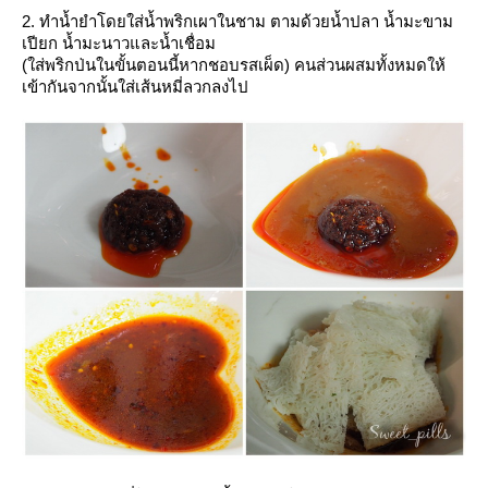
2. ทำน้ำยำโดยใส่น้ำพริกเผาในชาม ตามด้วยน้ำปลา น้ำมะขาม
เปียก น้ำมะนาวและน้ำเชื่อม
(ใส่พริกป่นในขั้นตอนนี้หากชอบรสเผ็ด) คนส่วนผสมทั้งหมดให้
เข้ากันจากนั้นใส่เส้นหมี่ลวกลงไป