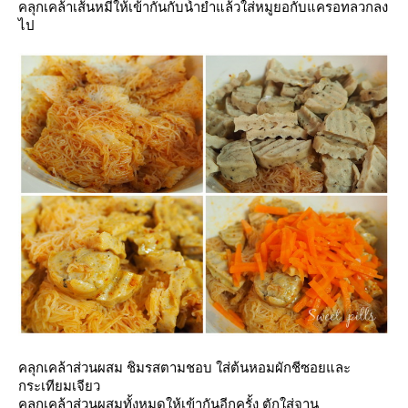
คลุกเคล้าเส้นหมี่ให้เข้ากันกับน้ำยำแล้วใส่หมูยอกับแครอทลวกลง
ไป
คลุกเคล้าส่วนผสม ชิมรสตามชอบ ใส่ต้นหอมผักชีซอยและ
กระเทียมเจียว
คลุกเคล้าส่วนผสมทั้งหมดให้เข้ากันอีกครั้ง ตักใส่จาน