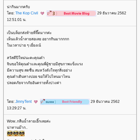
น่ากินมากครับ
ดย:
The Kop Civil
29 ธันวาคม 2562
12:51:01 น.
เป็นบล็อกส่งท้ายที่จี๊ดมากค่ะ
เห็นแล้วน้ำลายสอเลย อยากกินมากกกก
นเวลาบ่าย ๆ เยี่ยงเน้
สวัสดีปีใหม่นะคะคุณต๋า
จินขอให้คุณต๋าและคุณพี่ผู้ชายมีสุขภาพแข็งแรง
มีความสุข สดชื่น สมหวังดังใจทุกสิ่งอย่าง
คุณต๋าเดินทางบ่อย ขอให้ไปไหนมาไหน
ปลอดภัยจากภัยอันตรายทั้งปวงค่า
ดย:
JinnyTent
29 ธันวาคม 2562
13:29:27 น.
Wow..กลืนน้ำลายเอิ๊กเลยค่ะ
น่าทานม๊าก..