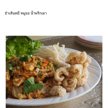
ำเส้นหมี่ หมูยอ น้ำพริกเผา