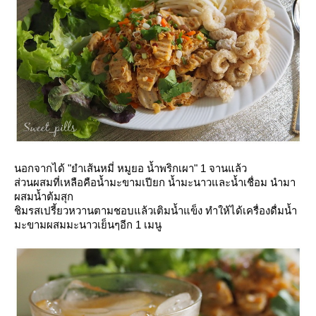
นอกจากได้ "ยำเส้นหมี่ หมูยอ น้ำพริกเผา" 1 จานแล้ว
ส่วนผสมที่เหลือคือน้ำมะขามเปียก น้ำมะนาวและน้ำเชื่อม นำมา
ผสมน้ำต้มสุก
ชิมรสเปรี้ยวหวานตามชอบแล้วเติมน้ำแข็ง ทำให้ได้เครื่องดื่มน้ำ
มะขามผสมมะนาวเย็นๆอีก 1 เมนู