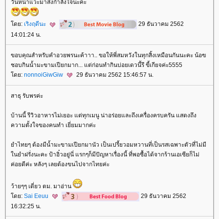
วันหน้าแวะมาส่งกำลังใจนะคะ
ดย:
เริงฤดีนะ
29 ธันวาคม 2562
14:01:24 น.
ขอบคุณสำหรับคำอวยพรนะค้าาา.. ขอให้พี่สมหวังในทุกสิ้งเหมือนกันนะคะ​ น้อฃ
ชอบกินน้ำมะขามเปียกมาก... แต่ก่อนทำกินบ่อยเดวนี้รึ​ ขี้เกียจค่ะ5555
ดย:
nonnoiGiwGiw
29 ธันวาคม 2562 15:46:57 น.
สาธุ รับพรค่ะ
บ้านนี้ รีวิวอาหารไม่เยอะ แต่ทุกเมนู น่าอร่อยและถึงเครื่องครบครัน แสดงถึง
ความตั้งใจของคนทำ เยี่ยมมากค่ะ
ำไทยๆ ต้องมีน้ำมะขามเปียกมานัว เป็นเปรี้ยวอมหวานที่เป็นรสเฉพาะตัวที่ไม่มี
นยำฝรั่งนะคะ ป้าอิ๋วอยู่นี่ แรกๆก็มีปัญหาเรื่องนี้ ที่พอซื้อได้จากร้านเอเซียก็ไม่
ค่อยดีค่ะ หลังๆ เลยต้องขนไปจากไทยค่ะ
ว้ายๆๆ เดี่ยว ตม. มาอ่าน
ดย:
Sai Eeuu
29 ธันวาคม 2562
16:32:25 น.