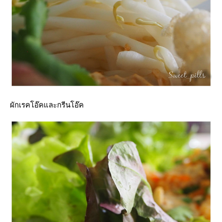
ผักเรคโอ๊คและกรีนโอ๊ค