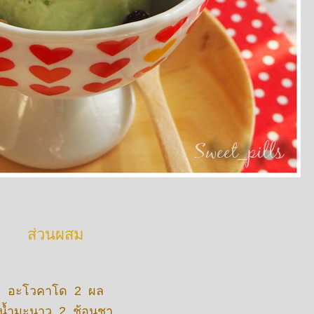
ส่วนผสม
อะโวคาโด 2 ผล
น้ำมะนาว 2 ช้อนชา