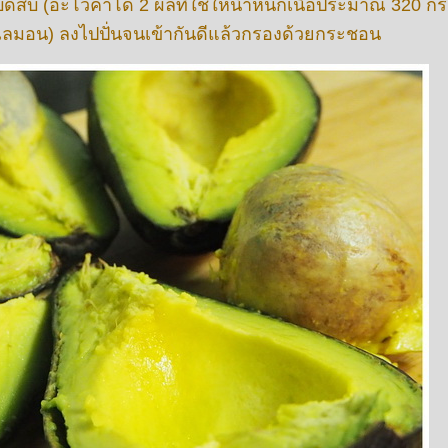
บดสับ (อะโวคาโด 2 ผลที่ใช้ให้น้ำหนักเนื้อประมาณ 320 กร
ำเลมอน) ลงไปปั่นจนเข้ากันดีแล้วกรองด้วยกระชอน