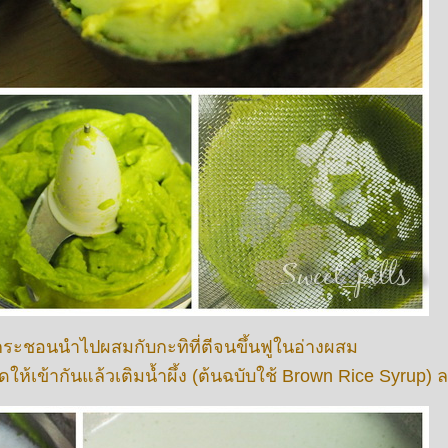
กระชอนนำไปผสมกับกะทิที่ตีจนขึ้นฟูในอ่างผสม
ข้ากันแล้วเติมน้ำผึ้ง (ต้นฉบับใช้ Brown Rice Syrup) 