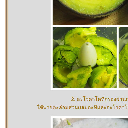
2. อะโวคาโดที่กรองผ่าน
ช้พายตะล่อมส่วนผสมกะทิและอะโวคาโดให้เ