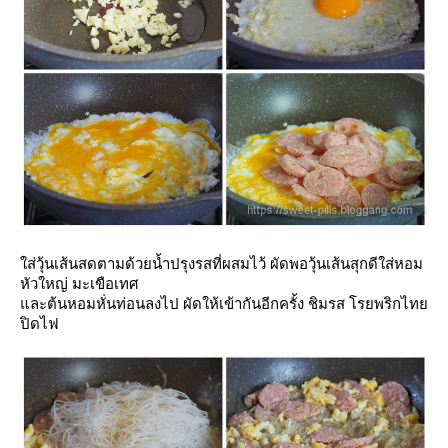
ส่วุ้นเส้นสดตามด้วยน้ำปรุงรสที่ผสมไว้ ผัดพอวุ้นเส้นสุกดีใส่หอม
หัวใหญ่ มะเขือเทศ
ละต้นหอมหั่นท่อนลงไป ผัดให้เข้ากันอีกครั้ง ชิมรส โรยพริกไท
ปิดไฟ