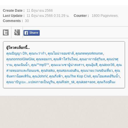
Create Date :
11 มิถุนายน 2566
Last Update :
11 มิถุนายน 2566 0:31:29 น.
Counter :
1800 Pageviews.
Comments :
30
ผู้โหวตบล็อกนี้...
คุณปัญญา Dh
,
คุณกะว่าก๋า
,
คุณโอน่าจอมซ่าส์
,
คุณnewyorknurse
,
คุณnonnoiGiwGiw
,
คุณหอมกร
,
คุณฟ้าใสวันใหม่
,
คุณอาจารย์สุวิมล
,
คุณปรศุ
ราม
,
คุณเนินน้ำ
,
คุณ**mp5**
,
คุณแมวเซาผู้น่าสงสาร
,
คุณอุ้มสี
,
คุณtoor36
,
คุณ
สายหมอกและก้อนเมฆ
,
คุณhaiku
,
คุณสองแผ่นดิน
,
คุณนายแว่นขยันเที่ยว
,
คุณ
จันทราน็อคเทิร์น
,
คุณJohnV
,
คุณกิ่งฟ้า
,
คุณThe Kop Civil
,
คุณโฮมสเตย์ริมน้ำ
,
คุณบาบิบูเบะ...แปลงกายเป็นบูริน
,
คุณRain_sk
,
คุณkae+aoe
,
คุณเริงฤดีนะ