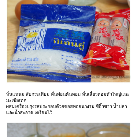
หั่นแหนม สับกระเทียม หั่นท่อนต้นหอม หั่นเสี้ยวหอมหัวใหญ่และ
มะเขือเทศ
ผสมเครื่องปรุงรสประกอบด้วยซอสหอยนางรม ซีอิ๊วขาว น้ำปลา
ละน้ำสะอาด เตรียมไว้