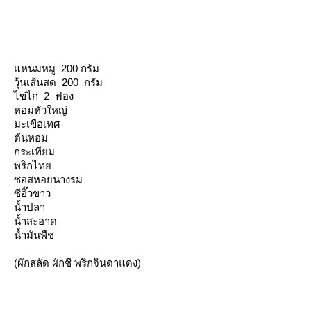
หนมหมู 200 กรัม
วุ้นเส้นสด 200 กรัม
ไข่ไก่ 2 ฟอง
หอมหัวใหญ่
มะเขือเทศ
ต้นหอม
กระเทียม
พริกไท
ซอสหอยนางรม
ซีอิ๊วขาว
น้ำปลา
น้ำสะอาด
น้ำมันพืช
(ผักสลัด ผักชี พริกจินดาแดง)