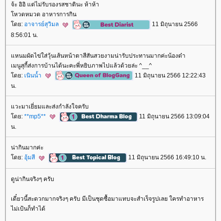
จ้ะ อิอิ แต่ไม่รับรองรสชาตินะ ห้าห้า
หวดหมวด อาหารการกิน
ดย:
อาจารย์สุวิมล
11 มิถุนายน 2566
8:56:01 น.
หนมผัดไข่ใส่วุ้นเส้นหน้าตาสีสันสวยงามน่ารับประทานมากค่ะน้องต๋า
เมนูสุกี้ส่งการบ้านได้นะคะพี่หยิบภาพไปแล้วด้วยล่ะ ^__^
ดย:
เนินน้ำ
11 มิถุนายน 2566 12:22:43
น.
วะมาเยี่ยมและส่งกำลังใจครับ
ดย:
**mp5**
11 มิถุนายน 2566 13:09:04
น.
น่ากินมากค่ะ
ดย:
อุ้มสี
11 มิถุนายน 2566 16:49:10 น.
ดูน่ากินจริงๆ ครับ
เดี๋ยวนี้สะดวกมากจริงๆ ครับ มีเป็นชุดซื้อมาแทบจะสำเร็จรูปเลย ใครทำอาหาร
ไม่เป้นก็ทำได้