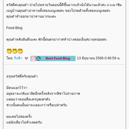
สวัสดีค่ะคุณต๋า ป่วยไปหลายวันตอนนี้ดีขึ้นมากแล้วนั่งได้นานแล้วค่ะ แวะมาชิม
เมนูบ้านคุณต๋าน่าทานทั้งสองเมนูเลยค่ะ ของโปรดด้วยทั้งสองเมนูเลยค่ะ
คุณต๋าทำออกมาน่าทานมากนะคะ
Food Blog
คุณต๋าหลับฝันดีนะคะ พักนี้ฝนตกอากาศลำปางค่อยเย็นสบายหน่อยค่ะ
ดย:
กิ่งฟ้า
13 มิถุนายน 2566 0:46:59 น.
อรุณสวัสดิ์ครับคุณต๋า
มีคนบอกไว้ว่า
อยุธยาจะกลับมาฮิตอีกครั้งหลังจากลิซ่าไปถ่ายภาพ
ต่ผมว่าตอนที่ละครบุพเพฯดัง
ช่วงนั้นคนนั้นน่าจะเยอะกว่าหรือเปล่าครับ
ผมเคยไปสองครั้ง
ต่ยังเที่ยวไม่ทั่วเลยครับ