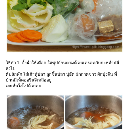
วิธีทำ
1. ตั้งน้ำให้เดือด ใส่ซุปก้อนตามด้วยแครอทกับกะหล่ำปลี
ลงไป
ต้มสักพัก ใส่เต้าหู้ปลา ลูกชิ้นปลา ปูอัด ผักกาดขาว ผักบุ้งจีน ที่
บ้านมีเห็ดออรินจิเหลืออยู่
เลยหั่นใส่ไปด้วยค่ะ