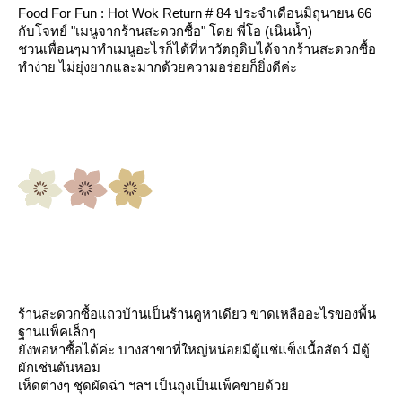
Food
For Fun : Hot Wok Return # 84 ประจำเดือนมิถุนายน 66
กับโจทย์
"เมนูจากร้านสะดวกซื้อ"
ด
พี่โอ (เนินน้ำ)
ชวนเพื่อนๆมาทำเมนูอะไรก็ได้ที่หาวัตถุดิบได้จากร้านสะดวกซื้อ
ทำง่าย ไม่ยุ่งยากและมากด้วยความอร่อยก็ยิ่งดีค่ะ
ร้าน
สะดวกซื้อแถวบ้านเป็นร้านคูหาเดียว ขาดเหลืออะไรของพื้น
ฐานแพ็คเล็กๆ
ังพอหาซื้อได้ค่ะ บางสาขาที่ใหญ่หน่อยมีตู้แช่แข็งเนื้อสัตว์ มีตู้
ผักเช่นต้นหอม
เห็ดต่างๆ ชุดผัดฉ่า ฯลฯ เป็นถุงเป็นแพ็คขายด้ว