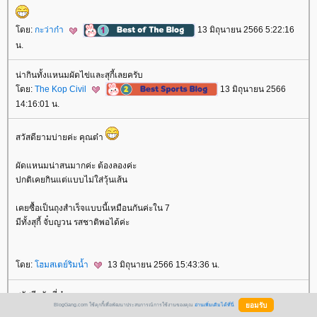
ดย:
กะว่าก๋า
13 มิถุนายน 2566 5:22:16
น.
น่ากินทั้งแหนมผัดไข่และสุกี้เลยครับ
ดย:
The Kop Civil
13 มิถุนายน 2566
14:16:01 น.
สวัสดียามบ่ายค่ะ คุณต๋า
ผัดแหนมน่าสนมากค่ะ ต้องลองค่ะ
ปกติเคยกินแต่แบบไม่ใส่วุ้นเส้น
เคยซื้อเป็นถุงสำเร็จแบบนี้เหมือนกันค่ะใน 7
มีทั้งสุกี้ จั๋บญวน รสชาติพอได้ค่ะ
ดย:
ฮมสเตย์ริมน้ำ
13 มิถุนายน 2566 15:43:36 น.
สวัสดีครับพี่ต๋า
BlogGang.com ใช้คุกกี้เพื่อพัฒนาประสบการณ์การใช้งานของคุณ
อ่านเพิ่มเติมได้ที่นี่