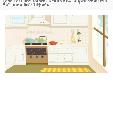
Food For Fun::Hot Wok Return # 84 "เมนูจากร้านสะดวก
ซื้อ"...แหนมผัดไข่ใส่วุ้นเส้น