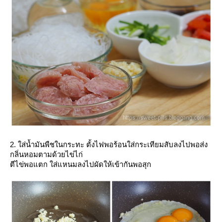
2. ใส่น้ำมันพืชในกระทะ ตั้งไฟพอร้อนใส่กระเทียมสับลงไปพอส่ง
กลิ่นหอมตามด้วยไข่ไก่
ตีไข่พอแตก ใส่แหนมลงไปผัดให้เข้ากันพอสุก