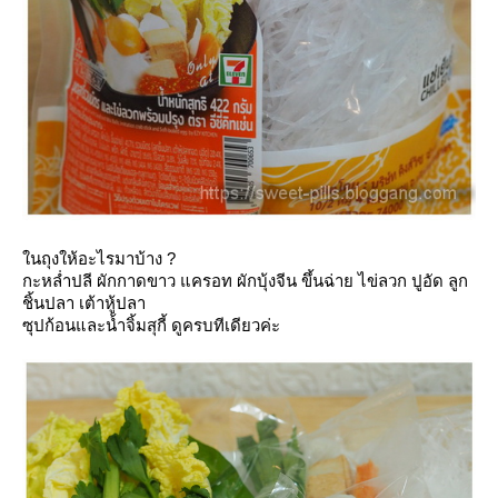
นถุงให้อะไรมาบ้าง ?
กะหล่ำปลี ผักกาดขาว แครอท ผักบุ้งจีน ขึ้นฉ่าย ไข่ลวก ปูอัด ลูก
ชิ้นปลา เต้าหู้ปลา
ซุปก้อนและน้ำจิ้มสุกี้ ดูครบทีเดียวค่ะ