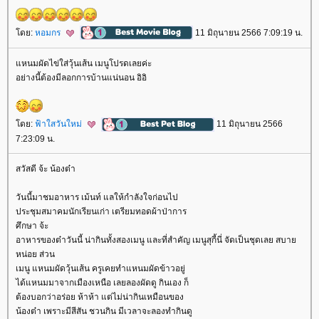
ดย:
หอมกร
11 มิถุนายน 2566 7:09:19 น.
หนมผัดไข่ใส่วุ้นเส้น เมนูโปรดเลยค่ะ
อย่างนี้ต้องมีลอกการบ้านแน่นอน อิอิ
ดย:
ฟ้าใสวันใหม่
11 มิถุนายน 2566
7:23:09 น.
สวัสดี จ้ะ น้องต๋า
วันนี้มาชมอาหาร เม้นท์ แลให้กำลังใจก่อนไป
ประชุมสมาคมนักเรียนเก่า เตรียมทอดผ้าป่าการ
ศึกษา จ้ะ
อาหารของต๋าวันนี้ น่ากินทั้งสองเมนู และที่สำคัญ เมนูสุกี้นี่ จัดเป็นชุดเลย สบา
หน่อย ส่วน
เมนู แหนมผัดวุ้นเส้น ครูเคยทำแหนมผัดข้าวอยู่
ได้แหนมมาจากเมืองเหนือ เลยลองผัดดู กินเอง ก็
ต้องบอกว่าอร่อย ห้าห้า แต่ไม่น่ากินเหมือนของ
น้องต๋า เพราะมีสีสัน ชวนกิน มีเวลาจะลองทำกินดู