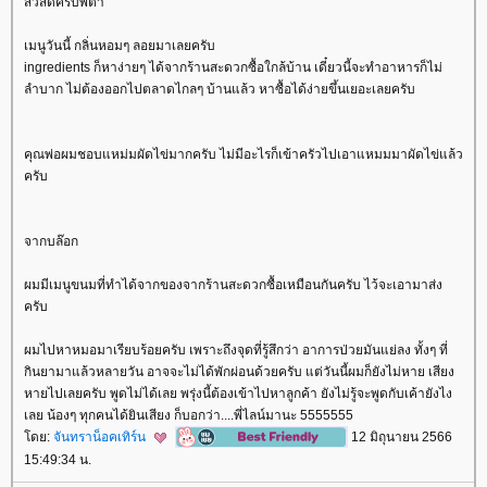
สวัสดีครับพี่ต๋า
เมนูวันนี้ กลิ่นหอมๆ ลอยมาเลยครับ
ingredients ก็หาง่ายๆ ได้จากร้านสะดวกซื้อใกล้บ้าน เดี๋ยวนี้จะทำอาหารก็ไม่
ลำบาก ไม่ต้องออกไปตลาดไกลๆ บ้านแล้ว หาซื้อได้ง่ายขึ้นเยอะเลยครับ
คุณพ่อผมชอบแหม่มผัดไข่มากครับ ไม่มีอะไรก็เข้าครัวไปเอาแหมมมาผัดไข่แล้ว
ครับ
จากบล๊อก
ผมมีเมนูขนมที่ทำได้จากของจากร้านสะดวกซื้อเหมือนกันครับ ไว้จะเอามาส่ง
ครับ
ผมไปหาหมอมาเรียบร้อยครับ เพราะถึงจุดที่รู้สึกว่า อาการป่วยมันแย่ลง ทั้งๆ ที่
กินยามาแล้วหลายวัน อาจจะไม่ได้พักผ่อนด้วยครับ แต่วันนี้ผมก็ยังไม่หาย เสียง
หายไปเลยครับ พูดไม่ได้เลย พรุ่งนี้ต้องเข้าไปหาลูกค้า ยังไม่รู้จะพูดกับเค้ายังไง
เลย น้องๆ ทุกคนได้ยินเสียง ก็บอกว่า....พี่ไลน์มานะ 5555555
ดย:
จันทราน็อคเทิร์น
12 มิถุนายน 2566
15:49:34 น.