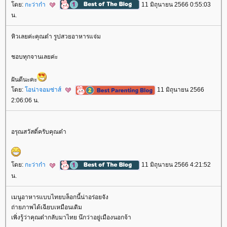
ดย:
กะว่าก๋า
11 มิถุนายน 2566 0:55:03
น.
หิวเลยค่ะคุณต๋า รูปสวยอาหารแจ่ม
ชอบทุกจานเลยค่ะ
ฝันดีนะคะ
ดย:
อน่าจอมซ่าส์
11 มิถุนายน 2566
2:06:06 น.
อรุณสวัสดิ์ครับคุณต๋า
ดย:
กะว่าก๋า
11 มิถุนายน 2566 4:21:52
น.
เมนูอาหารแบบไทยบล็อกนี้น่าอร่อยจัง
ถ่ายภาพได้เฉียบเหมือนเดิม
เพิ่งรู้ว่าคุณต๋ากลับมาไทย นึกว่าอยู่เมืองนอกจ้า