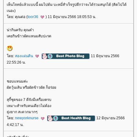
เห็นโจทย์แล้วแบบนี้ ผมไปต้ม บะหมี่สำเร็จรูปดีกว่าจะได้ร่วมสนุกได้ (คิดไปได้
เนอะ)
ดย: คุณต่อ (
toor36
) 11 มิถุนายน 2566 18:05:53 น.
น่ากินครับ คุณต๋า
เคยกินข้าวผัดแหนมสับปะรด
ดย:
สองแผ่นดิน
11 มิถุนายน 2566
22:55:26 น.
ชอบแหนมค่ะ
ผัดวุ้นเส้น หรือผัดข้าวผัด ก็อร่อ
สุกี้ชุดของ 7 ดีจังมีเครื่องครบ
เหมาะสำหรับคนเดียวไม่ต้อง
ุ่งยาก สะดวกมากๆ
ดย:
newyorknurse
12 มิถุนายน 2566
4:42:17 น.