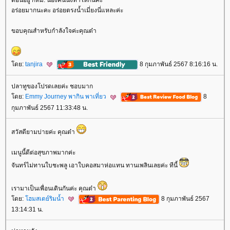
ตอนอยู่ กทม. น้องคนนึงทำให้กินค่ะ
อร่อยมากนะคะ อร่อยตรงน้ำเมี่ยงนี่แหละค่ะ
ขอบคุณสำหรับกำลังใจค่ะคุณต๋า
ดย:
tanjira
8 กุมภาพันธ์ 2567 8:16:16 น.
ปลาทูของโปรดเลยค่ะ ชอบมาก
ดย:
Emmy Journey พากิน พาเที่ยว
8
กุมภาพันธ์ 2567 11:33:48 น.
สวัสดียามบ่ายค่ะ คุณต๋า
เมนูนี้ดีต่อสุขภาพมากค่ะ
จันทร์ไม่ทานใบชะพลู เอาใบคอสมาห่อแทน ทานเพลินเลยค่ะ ทีนี้
เรามาเป็นเพื่อนเดินกันค่ะ คุณต๋า
ดย:
ฮมสเตย์ริมน้ำ
8 กุมภาพันธ์ 2567
13:14:31 น.