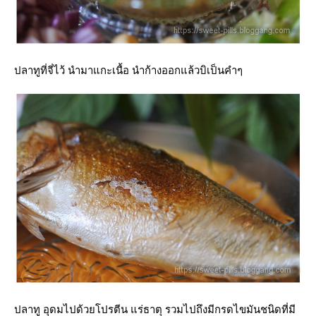
ปลาทูที่จี่ไว้ นำมาแกะเนื้อ นำก้างออกแล้วบิเป็นคำๆ
ปลาทู
อุดมไปด้วยโปรตีน แร่ธาตุ รวมไปถึงมีกรดไขมันชนิดที่มี