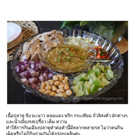
เนื้อปลาทู ขิง มะนาว หอมแดง พริก กระเทียม ถั่วลิสงคั่ว ผักต่างๆ
ละน้ำเมี่ยงรสเปรี้ยว เค็ม หวาน
ทำให้การกินเมี่ยงปลาทูคำต่อคำนี้มีหลากหลายรส ไม่ว่าคนกิน
เผ็ดหรือไม่ก็กินร่วมกันได้อร่อยเพลินค่ะ