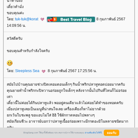
น่าทานจัง
เดี๋ยวทำมั่ง
ขอบคุณค่ะ
ดย:
tuk-tuk@korat
8 กุมภาพันธ์ 2567
14:09:56 น.
สวัสดีครับ
ขอบคุณสำหรับกำลังใจครับ
ดย:
Sleepless Sea
8 กุมภาพันธ์ 2567 17:25:56 น.
สมัยไปบ้านคุณยายช่วงปิดเทอมตอนเด็กๆ กินน้ำพริกปลาทูทอดบ่อยมากครับ
คุณยายทำน้ำพริกกะปิหวานอร่อยถูกใจเด็กๆ หลังจากนั้นไปกินที่ไหนก็ไม่อร่อ
เท่า
เดี๋ยวนี้ไม่ค่อยได้กินปลาทูแล้ว พออยู่คนเดียวแล้วไม่ค่อยได้ทำของทอดครับ
เมี่ยงปลาทูเลยเป็นเมนูที่น่าสนใจเลย เครื่องเคียงก็หาไม่ยากด้ว
กเว้นใบชะพลู ขอแอบไม่ใส่ อิอิ ใช้ผักกาดหอมไปพลางๆ
สมัยเรียนชีวะ อาจารย์บอกว่าปลาทูเนื้ออร่อยเพราะมีกรดอะมิโนหลายชนิดมาก
ครับ
ดย:
ชีริว
8 กุมภาพันธ์ 2567 23:07:49 น.
BlogGang.com ใช้คุกกี้เพื่อพัฒนาประสบการณ์การใช้งานของคุณ
อ่านเพิ่มเติมได้ที่นี่