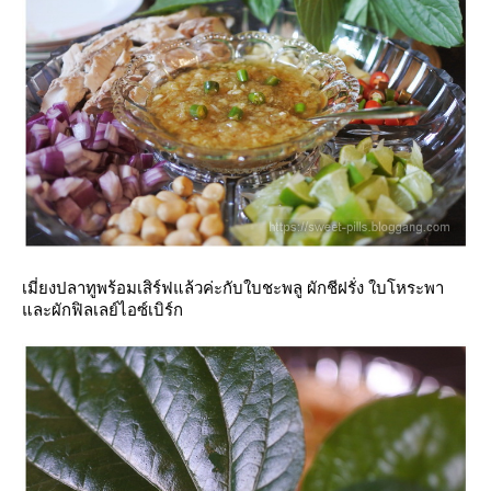
เมี่ยงปลาทูพร้อมเสิร์ฟแล้วค่ะกับใบชะพลู ผักชีฝรั่ง ใบโหระพา
ละผักฟิลเลย์ไอซ์เบิร์ก