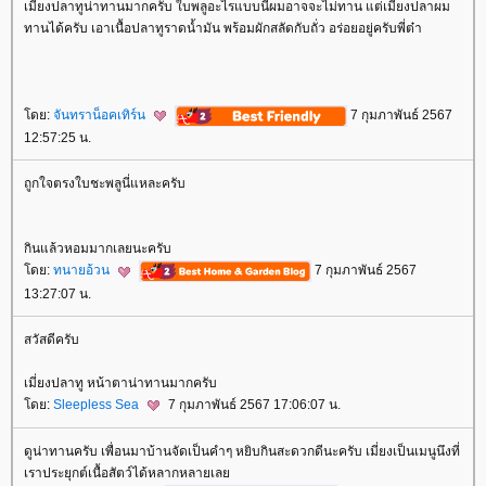
เมี่ยงปลาทูน่าทานมากครับ ใบพลูอะไรแบบนี้ผมอาจจะไม่ทาน แต่เมี่ยงปลาผม
ทานได้ครับ เอาเนื้อปลาทูราดน้ำมัน พร้อมผักสลัดกับถั่ว อร่อยอยู่ครับพี่ต๋า
ดย:
จันทราน็อคเทิร์น
7 กุมภาพันธ์ 2567
12:57:25 น.
ถูกใจตรงใบชะพลูนี่แหละครับ
กินแล้วหอมมากเลยนะครับ
ดย:
ทนายอ้วน
7 กุมภาพันธ์ 2567
13:27:07 น.
สวัสดีครับ
เมี่ยงปลาทู หน้าตาน่าทานมากครับ
ดย:
Sleepless Sea
7 กุมภาพันธ์ 2567 17:06:07 น.
ดูน่าทานครับ เพื่อนมาบ้านจัดเป็นคำๆ หยิบกินสะดวกดีนะครับ เมี่ยงเป็นเมนูนึงที่
เราประยุกต์เนื้อสัตว์ได้หลากหลายเล