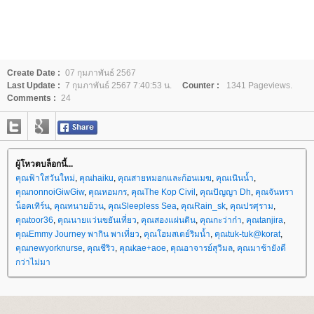
Create Date :
07 กุมภาพันธ์ 2567
Last Update :
7 กุมภาพันธ์ 2567 7:40:53 น.
Counter :
1341 Pageviews.
Comments :
24
ผู้โหวตบล็อกนี้...
คุณฟ้าใสวันใหม่
,
คุณhaiku
,
คุณสายหมอกและก้อนเมฆ
,
คุณเนินน้ำ
,
คุณnonnoiGiwGiw
,
คุณหอมกร
,
คุณThe Kop Civil
,
คุณปัญญา Dh
,
คุณจันทรา
น็อคเทิร์น
,
คุณทนายอ้วน
,
คุณSleepless Sea
,
คุณRain_sk
,
คุณปรศุราม
,
คุณtoor36
,
คุณนายแว่นขยันเที่ยว
,
คุณสองแผ่นดิน
,
คุณกะว่าก๋า
,
คุณtanjira
,
คุณEmmy Journey พากิน พาเที่ยว
,
คุณโฮมสเตย์ริมน้ำ
,
คุณtuk-tuk@korat
,
คุณnewyorknurse
,
คุณชีริว
,
คุณkae+aoe
,
คุณอาจารย์สุวิมล
,
คุณมาช้ายังดี
กว่าไม่มา