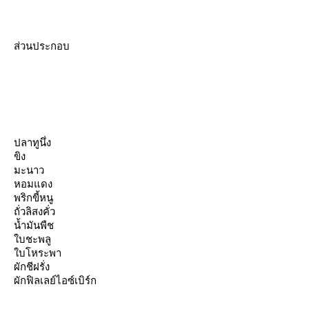
ส่วนประกอบ
ปลาทูนึ่ง
ขิง
มะนาว
หอมแดง
พริกขี้หนู
ถั่วลิสงคั่ว
น้ำมันพืช
บชะพลู
บโหระพา
ผักชีฝรั่ง
ผักฟิลเลย์ไอซ์เบิร์ก