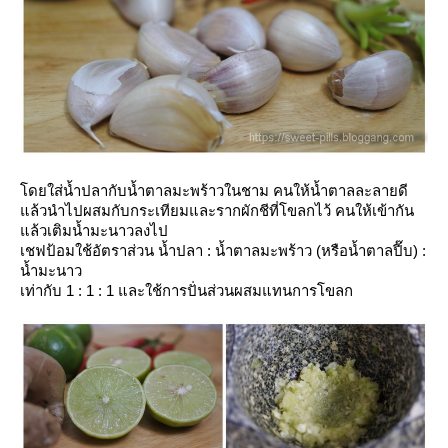
ด
ส่น้ำปลากับน้ำตาลมะพร้าวในชาม คนให้น้ำตาลละลายดี
ล้วนำไปผสมกับกระเทียมและรากผักชีที่โขลกไว้ คนให้เข้ากัน
ล้วเติมน้ำมะนาวลงไป
เชฟป้อมใช้อัตราส่วน น้ำปลา : น้ำตาลมะพร้าว (หรือน้ำตาลปี๊บ) :
น้ำมะนาว
เท่ากับ 1 : 1 : 1 และใช้การปั่นส่วนผสมแทนการโขลก