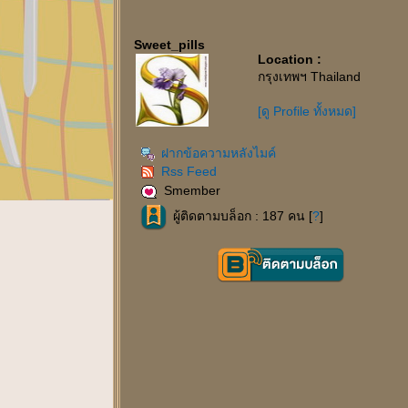
Sweet_pills
Location :
กรุงเทพฯ Thailand
[ดู Profile ทั้งหมด]
ฝากข้อความหลังไมค์
Rss Feed
Smember
ผู้ติดตามบล็อก : 187 คน [
?
]