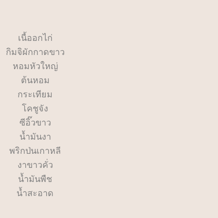
เนื้ออกไก่
กิมจิผักกาดขาว
หอมหัวใหญ่
ต้นหอม
กระเทียม
คชูจัง
ซีอิ๊วขาว
น้ำมันงา
พริกป่นเกาหลี
งาขาวคั่ว
น้ำมันพืช
น้ำสะอาด