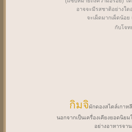
(แซ่บหมายถึงความอร่อย) โดยไม
อาจจะมีรสชาติอย่างใดอย่า
จะเผ็ดมากเผ็ดน้อย เ
กับโจท
กิมจิ
ผักดองสไตล์เกาหลี
นอกจากเป็นเครื่องเคียงยอดนิย
อย่างอาหารจานผัด