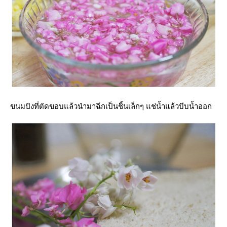
ขนมปังที่ตัดขอบแล้วนำมาฉีกเป็นชิ้นเล็กๆ แช่น้ำแล้วบีบน้ำออก