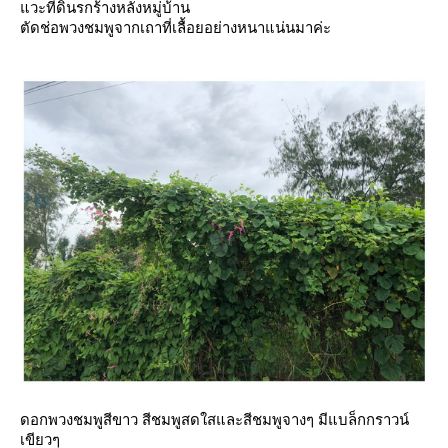
วะที่ดินรกร้างหลังหมู่บ้าน
ตัดช่อพวงชมพูจากเถาที่เลื้อยอย่างหนาแน่นมาค่ะ
ดอกพวงชมพูสีขาว สีชมพูสดใสและสีชมพูจางๆ มีแบล็กกราวน์
เขียวๆ