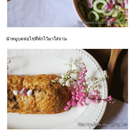
นำหมูบดห่อไข่ที่พักไว้มาใส่จาน