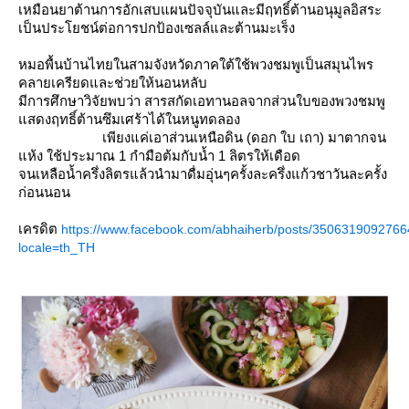
เหมือนยาต้านการอักเสบแผนปัจจุบันและมีฤทธิ์ต้านอนุมูลอิสระ
เป็นประโยชน์ต่อการปกป้องเซลล์และต้านมะเร็ง
หมอพื้นบ้านไทยในสามจังหวัดภาคใต้ใช้พวงชมพูเป็นสมุนไพร
คลายเครียดและช่วยให้นอนหลับ
มีการศึกษาวิจัยพบว่า สารสกัดเอทานอลจากส่วนใบของพวงชมพู
สดงฤทธิ์ต้านซึมเศร้าได้ในหนูทดลอง
เพียงแค่เอาส่วนเหนือดิน (ดอก ใบ เถา) มาตากจน
ห้ง ใช้ประมาณ 1 กำมือต้มกับน้ำ 1 ลิตรให้เดือด
จนเหลือน้ำครึ่งลิตรแล้วนำมาดื่มอุ่นๆครั้งละครึ่งแก้วชาวันละครั้ง
ก่อนนอน
เครดิต
https://www.facebook.com/abhaiherb/posts/3506319092766
locale=th_TH