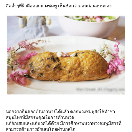
สีคล้ำๆที่ผิวคือดอกพวงชมพู เห็นชัดกว่าตอนก่อนอบนะคะ
นอกจากกินดอกเป็นอาหารได้แล้ว ดอกพวงชมพูยังใช้ทำชา
สมุนไพรที่มีสรรพคุณในการต้านหวัด
ก้อักเสบและแก้ปวดได้ด้วย มีการศึกษาพบว่าพวงชมพูมีสารที่
สามารถต้านการอักเสบโดยผ่านกลไก