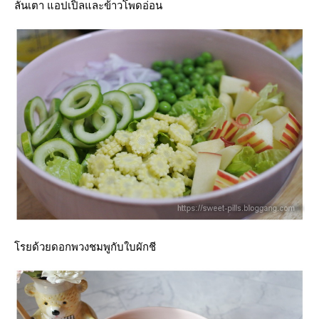
ลันเตา แอปเปิ้ลและข้าวโพดอ่อน
รยด้วยดอกพวงชมพูกับใบผักชี