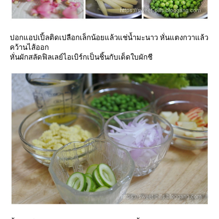
ปอกแอปเปิ้ลติดเปลือกเล็กน้อยแล้วแช่น้ำมะนาว หั่นแตงกวาแล้ว
คว้านไส้ออก
หั่นผักสลัดฟิลเลย์ไอเบิร์กเป็นชิ้นกับเด็ดใบผักชี