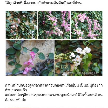
ห้ดูคล้ายที่เพิ่งจากมากับกำแพงต้นตีนตุ๊กแกที่บ้าน
ภาพหน้าปกของสูตรอาหารตำรับกองทัพเรือญี่ปุ่น เป็นเมนูที่อยาก
ทำมานานแล้ว
ต่ดอกเล็กๆสีหวานๆของดอกพวงชมพูจะนำมาใช้ในขั้นตอนไหน
ต้องลองทำค่ะ