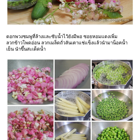
ดอกพวงชมพูที่ล้างและซับน้ำไว้ยังมีพอ ซอยหอมแดงเพิ่ม
ลวกข้าวโพดอ่อน ลวกเมล็ดถั่วลันเตาแช่แข็งแล้วนำมาน็อคน้ำ
เย็น นำขึ้นสะเด็ดน้ำ