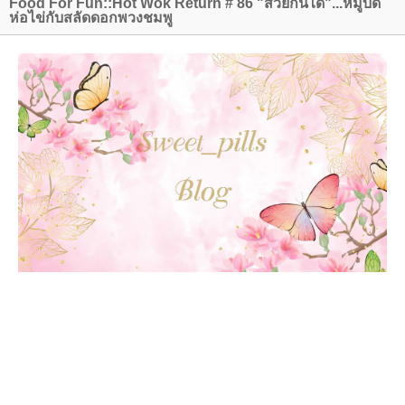
Food For Fun::Hot Wok Return # 86 "สวยกินได้"...หมูบด
ห่อไข่กับสลัดดอกพวงชมพู