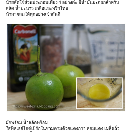
น้ำสลัดใช้ส่วนประกอบเพียง 4 อย่างค่ะ มีน้ำมันมะกอกสำหรับ
สลัด น้ำมะนาว เกลือและพริกไท
นำมาผสมให้ทุกอย่างเข้ากันดี
ผักพร้อม น้ำสลัดพร้อม
ส่ฟิลเลย์ไอซ์เบิร์กในชามตามด้วยแตงกวา หอมแดง เมล็ดถั่ว