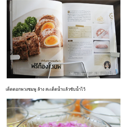
เด็ดดอกพวงชมพู ล้าง สะเด็ดน้ำแล้วซับน้ำไว้