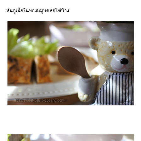
หั่นดูเนื้อในของหมูบดห่อไข่บ้าง