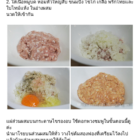
2. ใส่เนื้อหมูบด หอมหัวใหญ่สับ ขนมปัง ไข่ไก่ เกลือ พริกไทยและ
บไทม์แห้ง ในอ่างผสม
นวดให้เข้ากัน
ผ่ส่วนผสมบนกระดาษไขรองอบ ใช้ดอกพวงชมพูในขั้นตอนนี้ดู
ค่ะ
นำมาโรยบนส่วนผสมให้ทั่ว วางไข่ต้มสองฟองที่เตรียมไว้ลงไป
ล้วม้วนส่วนผสมหมูบดให้หุ้มไข่