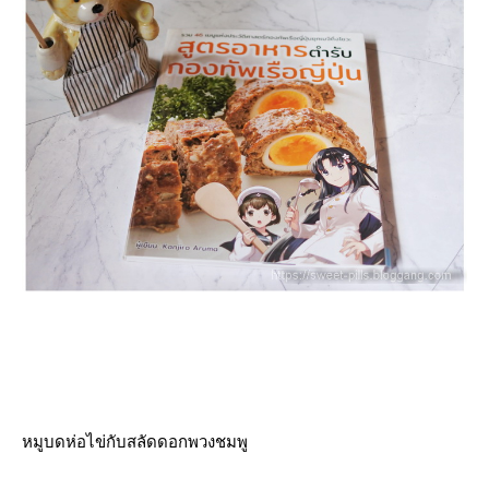
หมูบดห่อไข่กับสลัดดอกพวงชมพู