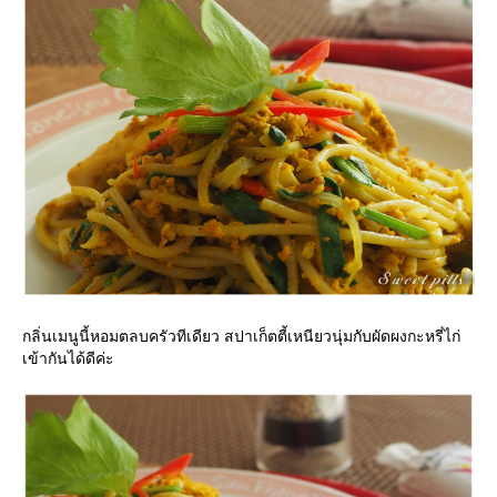
กลิ่นเมนูนี้หอมตลบครัวทีเดียว สปาเก็ตตี้เหนียวนุ่มกับผัดผงกะหรี่ไก่
เข้ากันได้ดีค่ะ