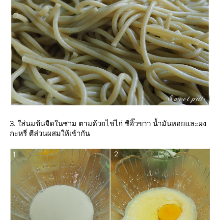
3. ใส่นมข้นจืดในชาม ตามด้วยไข่ไก่ ซีอิ๊วขาว น้ำมันหอยและผง
กะหรี่ ตีส่วนผสมให้เข้ากัน