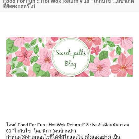
Food For Fun :: Hot Wok Return # 18 "ไก่กับไข่"...สปาเก็ต
ตี้ผัดผงกะหรี่ไก่
จทย์ Food For Fun : Hot Wok Return #18 ประจำเดือนธันวาคม
"ไก่กับไข่"
พี่ภา (คนบ้านป่า)
60
ด
กำหนดให้ทำเมนูอะไรก็ได้ที่มีไก่และไข่ (ทั้งสองอย่าง) เป็น