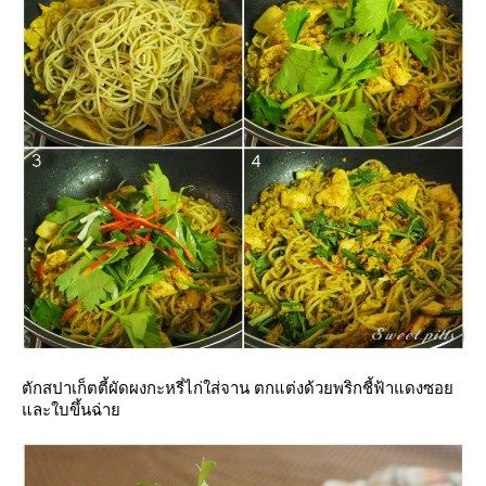
ตักสปาเก็ตตี้ผัดผงกะหรี่ไก่ใส่จาน ตกแต่งด้วยพริกชี้ฟ้าแดงซอ
ละใบขึ้นฉ่า