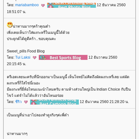
ดย:
mariabamboo
12 ธันวาคม 2560
18:51:07 น.
น่าทานมากๆคร้าคุณต๋า
เพิ่งเคยเห็นว่าใส่ผงกะหรี่ในเมนูนี้ได้ด้ว
ประยุกต์ได้ดูดีคร้า...ขอบคุณคะ
Sweet_pills Food Blog
ดย:
Tui Laksi
12 ธันวาคม 2560
20:15:45 น.
ครีเอตเลยนะครับที่นึกออกมาเป็นเมนูนี้ เห็นโจทย์ไม่คิดถึงผัดผงกะหรี่เลย แต่ผัด
ผงกะหรี่ก็ใส่ไข่นี่เนอะ
มีผงกะหรี่ยี่ห้อไหนแนะนำไหมครับ ตามห้างส่วนใหญ่เป็น Indian Choice กับปืน
ไขว้ แต่จำไม่ได้แล้วว่าอันไหนอร่อ
ดย:
ชีริว
12 ธันวาคม 2560 21:28:20 น.
เป็นเมนูที่น่าเอาไปลองทำดูจริงๆค่ะพี่ต๋า
น่าทานมากๆ