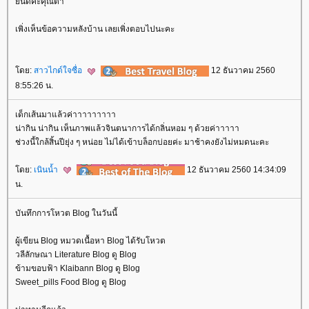
ินดีค่ะคุณต๋า
เพิ่งเห็นข้อความหลังบ้าน เลยเพิ่งตอบไปนะคะ
ดย:
สาวไกด์ใจซื่อ
12 ธันวาคม 2560
8:55:26 น.
เด็กเส้นมาแล้วค่าาาาาาาาา
น่ากิน น่ากิน เห็นภาพแล้วจินตนาการได้กลิ่นหอม ๆ ด้วยค่าาาาา
ช่วงนี้ใกล้สิ้นปียุ่ง ๆ หน่อย ไม่ได้เข้าบล็อกบ่อยค่ะ มาช้าคงยังไม่หมดนะคะ
ดย:
เนินน้ำ
12 ธันวาคม 2560 14:34:09
น.
บันทึกการโหวต Blog ในวันนี้
ผู้เขียน Blog หมวดเนื้อหา Blog ได้รับโหวต
วลีลักษณา Literature Blog ดู Blog
ข้ามขอบฟ้า Klaibann Blog ดู Blog
Sweet_pills Food Blog ดู Blog