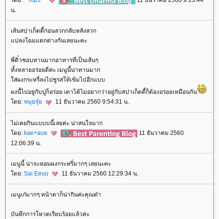
ดย:
**mp5**
11 ธันวาคม 2560 9:13:44
น.
เส้นสปาเก็ตตี้ก่อนลวกกลับหลังลวก
ปลงโฉมแตกต่างกันเลยนะคะ
พี่ติ๋วชอบทานมากอาหารที่เป็นเส้นๆ
ทั้งหลายอร่อยดีค่ะ เมนูนี้น่าทานมาก
ส่ผงกระหรี่ลงไปชูรสให้เข้มไปอีกแบบ
ผงนี้ไปอยู่กับปูก็อร่อย เดาได้ไม่อยากว่าอยู่กับสปาเก็ตตี้ก็ต้องอร่อยเหมือนกัน
ดย:
หมุยจุ๋
11 ธันวาคม 2560 9:54:31 น.
ไม่เคยกินแบบบนี้เลยค่ะ น่าสนใจมาก
ดย:
kae+aoe
11 ธันวาคม 2560
12:06:39 น.
เมนูนี้ น่าจะหอมผงกระหรี่มากๆ เลยนะคะ
ดย:
Sai Eeuu
11 ธันวาคม 2560 12:29:34 น.
เมนูเก๋มากๆ หน้าตาก็น่ากินค่ะคุณต๋า
บันทึกการโหวตเรียบร้อยแล้วค่ะ