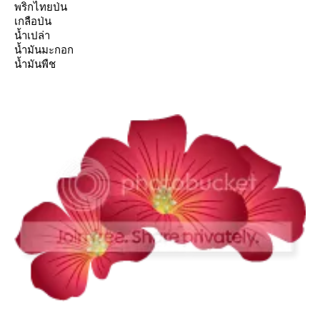
พริกไทยป่น
เกลือป่น
น้ำเปล่า
น้ำมันมะกอก
น้ำมันพืช