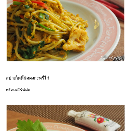
สปาเก็ตตี้ผัดผงกะหรี่ไก่
พร้อมเสิร์ฟค่ะ