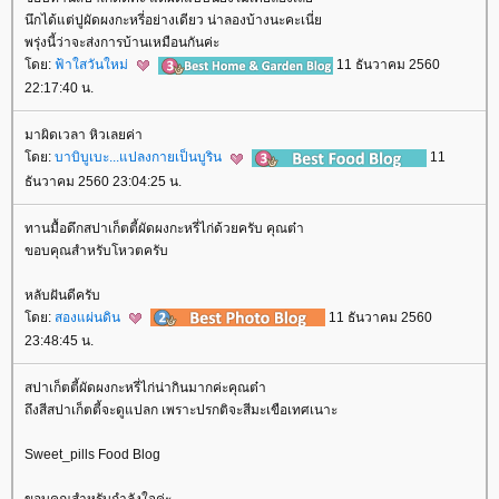
นึกได้แต่ปูผัดผงกะหรี่อย่างเดียว น่าลองบ้างนะคะเนี่
พรุ่งนี้ว่าจะส่งการบ้านเหมือนกันค่ะ
ดย:
ฟ้าใสวันใหม่
11 ธันวาคม 2560
22:17:40 น.
มาผิดเวลา หิวเลยค่า
ดย:
บาบิบูเบะ...แปลงกายเป็นบูริน
11
ธันวาคม 2560 23:04:25 น.
ทานมื้อดึกสปาเก็ตตี้ผัดผงกะหรี่ไก่ด้วยครับ คุณต๋า
ขอบคุณสำหรับโหวตครับ
หลับฝันดีครับ
ดย:
สองแผ่นดิน
11 ธันวาคม 2560
23:48:45 น.
สปาเก็ตตี้ผัดผงกะหรี่ไก่น่ากินมากค่ะคุณต๋า
ถึงสีสปาเก็ตตี้จะดูแปลก เพราะปรกติจะสีมะเขือเทศเนาะ
Sweet_pills Food Blog
ขอบคุณสำหรับกำลังใจค่ะ