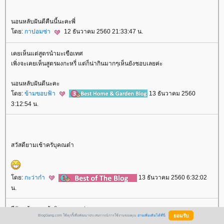
นอนหลับฝันดีคืนนี้นะคะพี่
ดย:
กาปอมซ่า
12 ธันวาคม 2560 21:33:47 น.
เคยเห็นแต่สูตรนำมะเขือเทศ
เพิ่งจะเคยเห็นสูตรผงกะหรี่ แต่ก็น่ากินมากๆเห็นยังชอบเลยค่ะ
นอนหลับฝันดีนะคะ
ดย:
ข้ามขอบฟ้า
13 ธันวาคม 2560
3:12:54 น.
สวัสดียามเช้าครับุคณต๋า
ดย:
กะว่าก๋า
13 ธันวาคม 2560 6:32:02
น.
สีสันหน้าตา หน้ากินมากเลยค่า
BlogGang.com ใช้คุกกี้เพื่อพัฒนาประสบการณ์การใช้งานของคุณ
อ่านเพิ่มเติมได้ที่นี่
เส้นไม่เหนียวมาก ไม่อืดด้ว