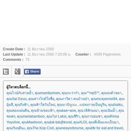
Create Date :
11 ธันวาคม 2560
Last Update :
11 ธันวาคม 2560 7:20:08 น.
Counter :
4599 Pageviews.
Comments :
75
ผู้โหวตบล็อกนี้...
คุณไวน์กับสายน้ำ
,
คุณmambymam
,
คุณกะว่าก๋า
,
คุณ**mp5**
,
คุณหงต้าหยา
,
คุณSai Eeuu
,
คุณสาวไกด์ใจซื่อ
,
คุณภาวิดา คนบ้านป่า
,
คุณmcayenne94
,
คุณ
อุ้มสี
,
คุณกิ่งฟ้า
,
คุณฟ้าใสวันใหม่
,
คุณบาบิบูเบะ...แปลงกายเป็นบูริน
,
คุณhaiku
,
คุณสองแผ่นดิน
,
คุณข้ามขอบฟ้า
,
คุณkae+aoe
,
คุณวลีลักษณา
,
คุณเนินน้ำ
,
คุณ
ชมพร
,
คุณmariabamboo
,
คุณTui Laksi
,
คุณชีริว
,
คุณกาปอมซ่า
,
คุณRinsa
Yoyolive
,
คุณMaeboon
,
คุณtuk-tuk@korat
,
คุณALDI
,
คุณที่เห็นและเป็นมา
,
คุณเริงฤดีนะ
,
คุณThe Kop Civil
,
คุณnewyorknurse
,
คุณlife for eat and travel
,