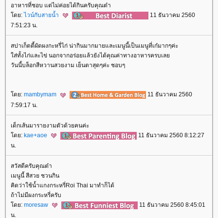
อาหารที่ชอบ แต่ไม่ค่อยได้กินครับคุณต๋า
ดย:
ไวน์กับสายน้ำ
11 ธันวาคม 2560
7:51:23 น.
สปาเก็ตตี้ผัดผงกะหรี่ไก่ น่ากินมากมายและเมนูนี้เป็นเมนูที่เก๋มากๆค่ะ
ส่ทั้งไก่และไข่ นอกจากอร่อยแล้วยังได้คุณค่าทางอาหารครบเล
วันนี้บล็อกสีหวานสวยงาม เย็นตาสุดๆค่ะ ชอบๆ
ดย:
mambymam
11 ธันวาคม 2560
7:59:17 น.
เด็กเส้นมารายงามตัวด้วยคนค่ะ
ดย:
kae+aoe
11 ธันวาคม 2560 8:12:27
น.
สวัสดีครับคุณต๋า
เมนูนี้ สีสวย ชวนกิน
คิดว่าใช้น้ำแกงกระหรี่Roi Thai มาทำก็ได้
ถ้าไม่มีผงกระหรี่ครับ
ดย:
moresaw
11 ธันวาคม 2560 8:45:01
น.