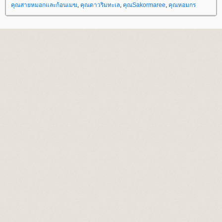
คุณสายหมอกและก้อนเมฆ
,
คุณดาวริมทะเล
,
คุณSakormaree
,
คุณหอมกร