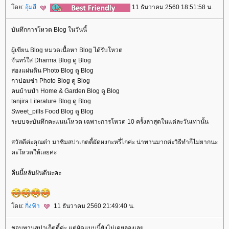
ดย:
อุ้มสี
11 ธันวาคม 2560 18:51:58 น.
บันทึกการโหวต Blog ในวันนี้
ผู้เขียน Blog หมวดเนื้อหา Blog ได้รับโหวต
จันทร์ใส Dharma Blog ดู Blog
สองแผ่นดิน Photo Blog ดู Blog
กาปอมซ่า Photo Blog ดู Blog
คนบ้านป่า Home & Garden Blog ดู Blog
tanjira Literature Blog ดู Blog
Sweet_pills Food Blog ดู Blog
ระบบจะบันทึกคะแนนโหวต เฉพาะการโหวต 10 ครั้งล่าสุดในแต่ละวันเท่านั้น
สวัสดีค่ะคุณต๋า มาชิมสปาเกตตี้ผัดผงกะหรี่ไก่ค่ะ น่าทานมากค่ะวิธีทำก็ไม่ยากนะ
คะโหวตให้เลยค่ะ
คืนนี้หลับฝันดีนะคะ
ดย:
กิ่งฟ้า
11 ธันวาคม 2560 21:49:40 น.
ชอบทานสปาเก็ตตี้ค่ะ แต่ผัดแบบนี้ยังไม่เคยลองเล