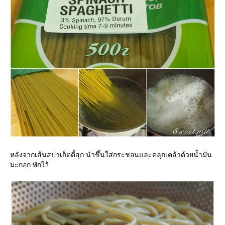
หลังจากเส้นสปาเก็ตตี้สุก นำขึ้นใส่กระชอนและคลุกเคล้าด้วยน้ำมัน
มะกอก พักไว้