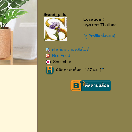
Sweet_pills
Location :
กรุงเทพฯ Thailand
[ดู Profile ทั้งหมด]
ฝากข้อความหลังไมค์
Rss Feed
Smember
ผู้ติดตามบล็อก : 187 คน [
?
]