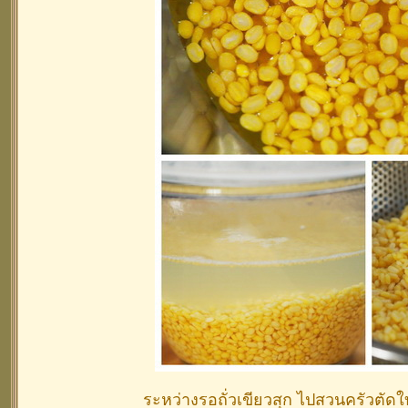
ระหว่างรอถั่วเขียวสุก ไปสวนครัวตัดใบ