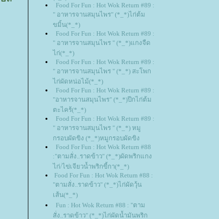
Food For Fun : Hot Wok Return #89 :
" อาหารจานสมุนไพร" (*_*)ไก่ต้ม
ขมิ้น(*_*)
Food For Fun : Hot Wok Return #89 :
" อาหารจานสมุนไพร " (*_*)แกงจืด
ไก่(*_*)
Food For Fun : Hot Wok Return #89 :
" อาหารจานสมุนไพร " (*_*) สะโพก
ไก่ผัดหน่อไม้(*_*)
Food For Fun : Hot Wok Return #89 :
"อาหารจานสมุนไพร" (*_*)ปีกไก่ต้ม
ตะไคร้(*_*)
Food For Fun : Hot Wok Return #89 :
" อาหารจานสมุนไพร " (*_*) หมู
กรอบผัดขิง (*_*)หมูกรอบผัดขิง
Food For Fun : Hot Wok Return #88
:"ตามสั่ง..ราดข้าว" (*_*)ผัดพริกแกง
ไก่/ไข่เจียวน้ำพริกขี้กา(*_*)
Food For Fun : Hot Wok Return #88 :
"ตามสั่ง..ราดข้าว" (*_*)ไก่ผัดวุ้น
เส้น(*_*)
Fun : Hot Wok Return #88 : "ตาม
สั่ง..ราดข้าว" (*_*)ไก่ผัดน้ำมันพริก