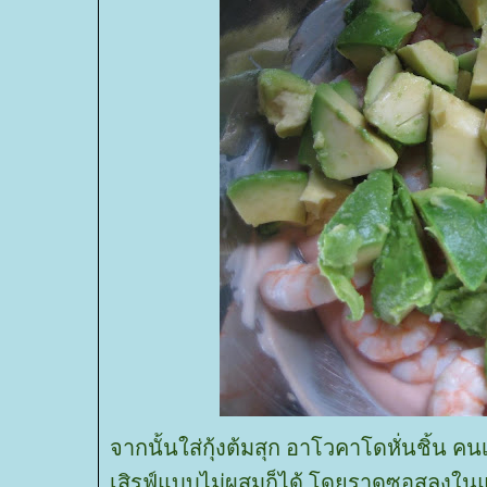
จากนั้นใส่กุ้งต้มสุก อาโวคาโดหั่นชิ้น คน
เสิรฟ์แบบไม่ผสมก็ได้ โดยราดซอสลงในแก