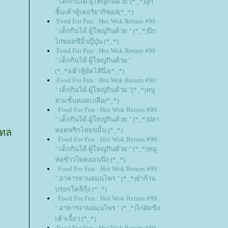
:"เด็กกินได้ ผู้ใหญ่กินด้วย"(*_*)ลูก
ชิ้นเต้าหู้เทอริยากิซอส(*_*)
Food For Fun : Hot Wok Return #90 :
" เด็กกินได้ ผู้ใหญ่กินด้วย " (*_*)ปีก
ไก่ทอดซีอิ้วญี่ปุ่น (*_*)
Food For Fun : Hot Wok Return #90 :
" เด็กกินได้ ผู้ใหญ่กินด้วย "
(*_*)เต้าหู้ยัดไส้นึ่ง(*_*)
Food For Fun : Hot Wok Return #90 :
" เด็กกินได้ ผู้ใหญ่กินด้วย "(*_*)หมู
สามชั้นทอดเกลือ(*_*)
Food For Fun : Hot Wok Return #90 :
" เด็กกินได้ ผู้ใหญ่กินด้วย " (*_*)ปลา
ทอดพริกไทยขมิ้น (*_*)
เทล
Food For Fun : Hot Wok Return #90 :
" เด็กกินได้ ผู้ใหญ่กินด้วย " (*_*)หมู
ห่อข้าวโพดอ่อนนึ่ง (*_*)
Food For Fun : Hot Wok Return #89 :
" อาหารจานสมุนไพร " (*_*)ยำก้าน
บรอกโคลีกุ้ง (*_*)
Food For Fun : Hot Wok Return #89 :
" อาหารจานสมุนไพร " (*_*)ไก่ผัดขิง
เต้าเจี้ยว (*_*)
Food For Fun : Hot Wok Return #89 :