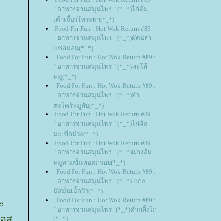
" อาหารจานสมุนไพร " (*_*)ไก่ต้ม
เต้าเจี้ยวโหระพา(*_*)
Food For Fun : Hot Wok Return #89 :
" อาหารจานสมุนไพร " (*_*)ผัดปลา
ซลมอน(*_*)
Food For Fun : Hot Wok Return #89 :
" อาหารจานสมุนไพร " (*_*)พะโล้
หมู(*_*)
Food For Fun : Hot Wok Return #89 :
" อาหารจานสมุนไพร " (*_*)ยำ
ตะไคร้หมูสับ(*_*)
Food For Fun : Hot Wok Return #89 :
" อาหารจานสมุนไพร " (*_*)ไก่ผัด
มะเขือม่วง(*_*)
Food For Fun : Hot Wok Return #89 :
" อาหารจานสมุนไพร " (*_*)แกงส้ม
หมูสามชั้นทอดกรอบ(*_*)
Food For Fun : Hot Wok Return #89 :
" อาหารจานสมุนไพร " (*_*) แกง
มัสมั่นเนื้อวัว(*_*)
Food For Fun : Hot Wok Return #89 :
จะ
" อาหารจานสมุนไพร "(*_*)คั่วกลิ้งไก่
ซอส
(*_*)