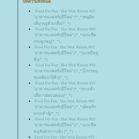
บทความทั้งหมด
Food For Fun : Hot Wok Return #91 :
"อาหารมงคลรับปีใหม่" (*_*)หมูผัด
เค็ม/หมูคั่วเกลือ(*_*)
Food For Fun : Hot Wok Return #91 :
"อาหารมงคลรับปีใหม่" (*_*)แกงจืด
กระดูกหมู(*_*)
Food For Fun : Hot Wok Return #91 :
"อาหารมงคลรับปีใหม่"(*_*)บะหมึ่หมู
สับ(*_*)
Food For Fun : Hot Wok Return #91 :
"อาหารมงคลรับปีใหม่" (*_*)ไก่กรอบ
ซอสส้มบาบีคิว(*_*)
Food For Fun : Hot Wok Return #91 :
"อาหารมงคลรับปีใหม่"(*_*)กะหล่ำ
ปลีดาวผัดเบคอน(*_*)
Food For Fun : Hot Wok Return #91 :
"อาหารมงคลรับปีใหม่" (*_*)ผัดพริก
กงเต้าหู้(*_*)
Food For Fun : Hot Wok Return #91 :
"อาหารมงคลรับปีใหม่" (*_*)แกงจืด
หมูสับผักกวางตุ้ง (*_*)
Food For Fun : Hot Wok Return #91 :