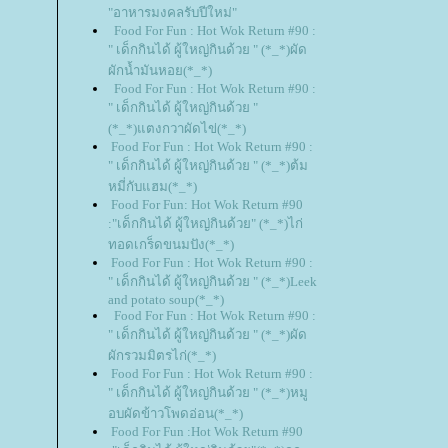
"อาหารมงคลรับปีใหม่"
Food For Fun : Hot Wok Return #90 :
" เด็กกินได้ ผู้ใหญ่กินด้วย " (*_*)ผัด
ผักน้ำมันหอย(*_*)
Food For Fun : Hot Wok Return #90 :
" เด็กกินได้ ผู้ใหญ่กินด้วย "
(*_*)แตงกวาผัดไข่(*_*)
Food For Fun : Hot Wok Return #90 :
" เด็กกินได้ ผู้ใหญ่กินด้วย " (*_*)ต้ม
หมี่กับแฮม(*_*)
Food For Fun: Hot Wok Return #90
:"เด็กกินได้ ผู้ใหญ่กินด้วย" (*_*)ไก่
ทอดเกร็ดขนมปัง(*_*)
Food For Fun : Hot Wok Return #90 :
" เด็กกินได้ ผู้ใหญ่กินด้วย " (*_*)Leek
and potato soup(*_*)
Food For Fun : Hot Wok Return #90 :
" เด็กกินได้ ผู้ใหญ่กินด้วย " (*_*)ผัด
ผักรวมมิตรไก่(*_*)
Food For Fun : Hot Wok Return #90 :
" เด็กกินได้ ผู้ใหญ่กินด้วย " (*_*)หมู
อบผัดข้าวโพดอ่อน(*_*)
Food For Fun :Hot Wok Return #90