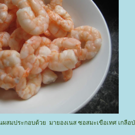
ส่วนผสมประกอบด้วย มายองเนส ซอสมะเขือเทศ เกลือป