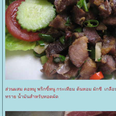
ส่วนผสม คอหมู พริกขี้หนู กระเทียม ต้นหอม ผักชี เกลือ
ทราย น้ำมันสำหรับทอดผัด