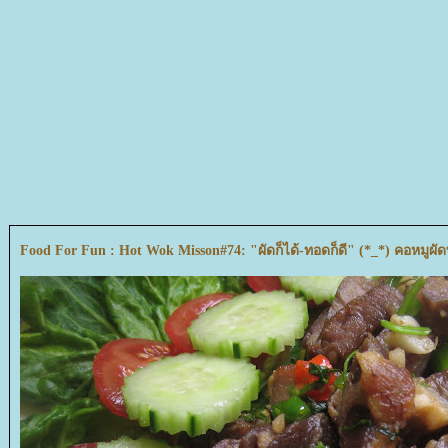
Food For Fun : Hot Wok Misson#74: "ผัดก็ได้-ทอดก็ดี" (*_*) คอหมูผัดพ