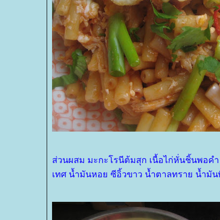
ส่วนผสม มะกะโรนีต้มสุก เนื้อไก่หั่นชิ้นพอค
เทศ น้ำมันหอย ซีอิ้วขาว น้ำตาลทราย น้ำมัน