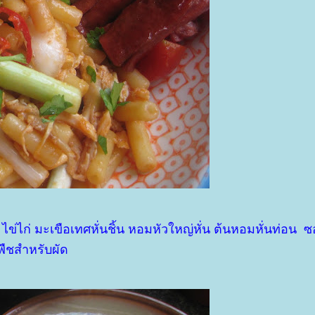
ำ ไข่ไก่ มะเขือเทศหั่นชิ้น หอมหัวใหญ่หั่น ต้นหอมหั่นท่อน 
พืชสำหรับผัด