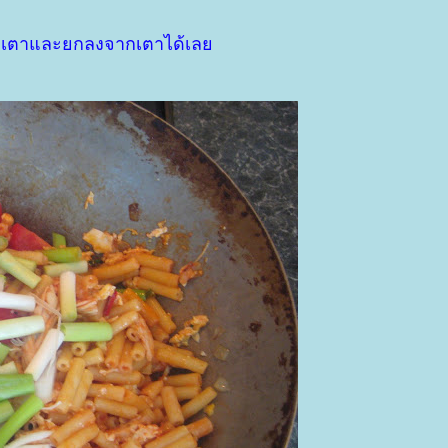
น ปิดเตาและยกลงจากเตาได้เล