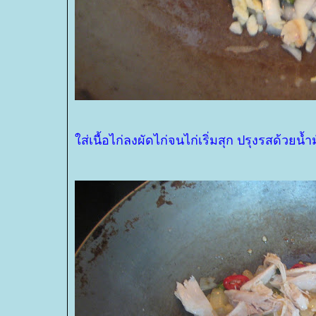
ส่เนื้อไก่ลงผัดไก่จนไก่เริ่มสุก ปรุงรสด้วยน