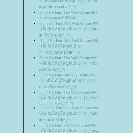
"อาหารมงคลรับปีใหม่" (*_*)แกงจืด
หมูสับผักกวางตุ้ง (*_*)
Food For Fun : Hot Wok Return #91 :
"อาหารมงคลรับปีใหม่"
Food For Fun : Hot Wok Return #90 :
" เด็กกินได้ ผู้ใหญ่กินด้วย " (*_*)ผัด
ผักน้ำมันหอย(*_*)
Food For Fun : Hot Wok Return #90 :
" เด็กกินได้ ผู้ใหญ่กินด้วย "
(*_*)แตงกวาผัดไข่(*_*)
Food For Fun : Hot Wok Return #90 :
" เด็กกินได้ ผู้ใหญ่กินด้วย " (*_*)ต้ม
หมี่กับแฮม(*_*)
Food For Fun: Hot Wok Return #90
:"เด็กกินได้ ผู้ใหญ่กินด้วย" (*_*)ไก่
ทอดเกร็ดขนมปัง(*_*)
Food For Fun : Hot Wok Return #90 :
" เด็กกินได้ ผู้ใหญ่กินด้วย " (*_*)Leek
and potato soup(*_*)
Food For Fun : Hot Wok Return #90 :
" เด็กกินได้ ผู้ใหญ่กินด้วย " (*_*)ผัด
ผักรวมมิตรไก่(*_*)
Food For Fun : Hot Wok Return #90 :
" เด็กกินได้ ผู้ใหญ่กินด้วย " (*_*)หมู