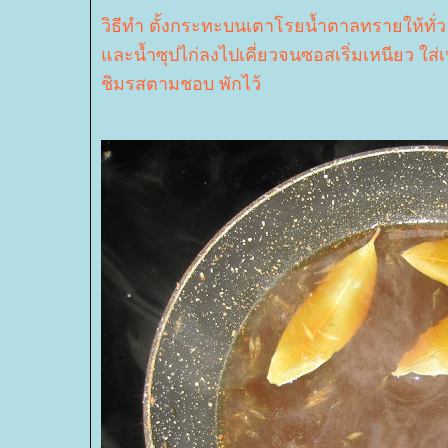
วิธีทำ ตั้งกระทะบนเตาโรยน้ำตาลทรายให้ทั่
ละน้ำซุปไก่ลงไปเคี่ยวจนซอสเริ่มเหนียว ใส่
ชิมรสตามชอบ พักไว้