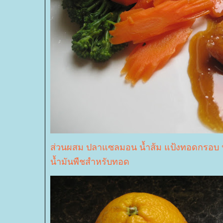
ส่วนผสม ปลาแซลมอน น้ำส้ม แป้งทอดกรอบ น้
น้ำมันพืชสำหรับทอด