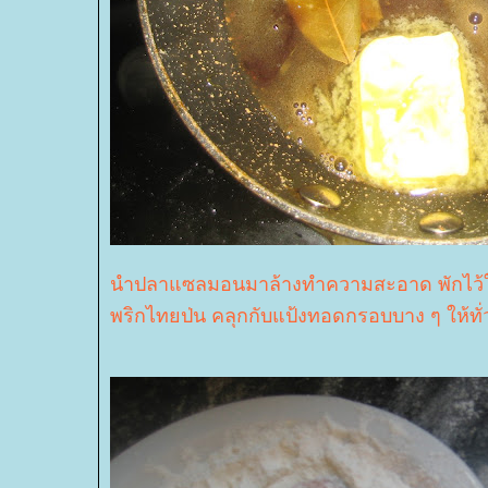
นำปลาแซลมอนมาล้างทำความสะอาด พักไว้ให้
พริกไทยป่น คลุกกับแป้งทอดกรอบบาง ๆ ให้ทั่ว