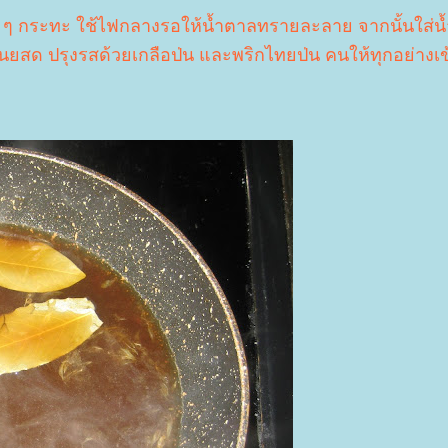
ว ๆ กระทะ ใช้ไฟกลางรอให้น้ำตาลทรายละลาย จากนั้นใส่น้
เนยสด ปรุงรสด้วยเกลือป่น และพริกไทยป่น คนให้ทุกอย่างเข