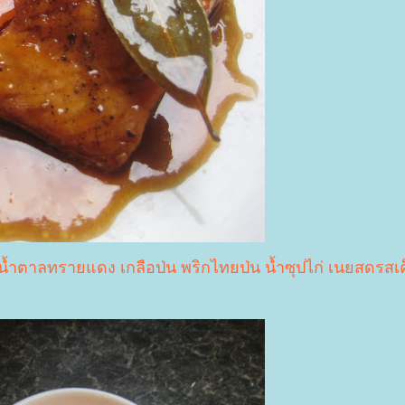
ำตาลทรายแดง เกลือป่น พริกไทยป่น น้ำซุปไก่ เนยสดรสเ