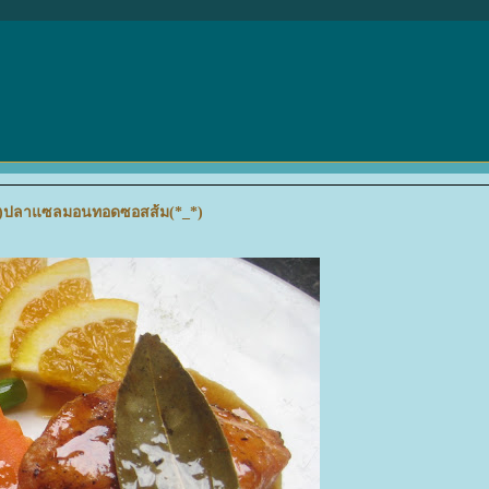
_*)ปลา​​แซลมอนทอดซอสส้ม(*_*)