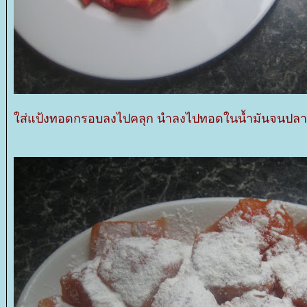
ส่แป้งทอดกรอบลงไปคลุก นำลงไปทอดในน้ำมันจนปลาสุก