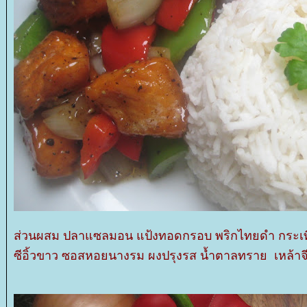
ส่วนผสม ปลาแซลมอน แป้งทอดกรอบ พริกไทยดำ กระเท
ซีอิ้วขาว ซอสหอยนางรม ผงปรุงรส น้ำตาลทราย เหล้าจีน