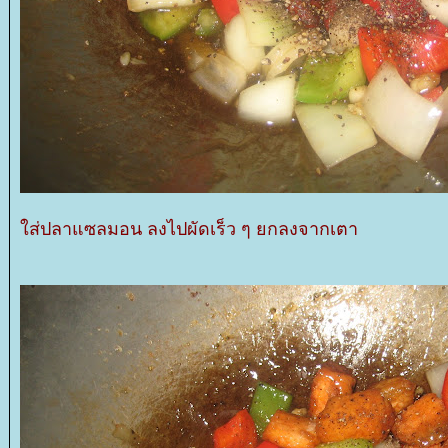
ส่ปลาแซลมอน ลงไปผัดเร็ว ๆ ยกลงจากเตา