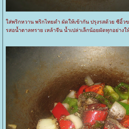
ส่พริกหวาน พริกไทยดำ ผัดให้เข้ากัน ปรุงรสด้วย ซีอิ
รสอน้ำตาลทราย เหล้าจีน น้ำเปล่าเล็กน้อยผัดทุกอย่างใ