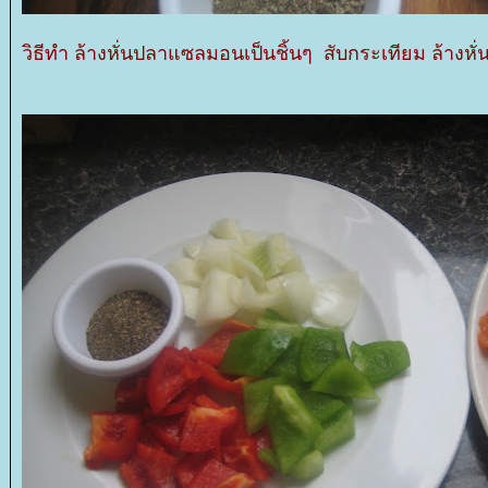
วิธีทำ ล้างหั่นปลาแซลมอนเป็นชิ้นๆ สับกระเทียม ล้างห