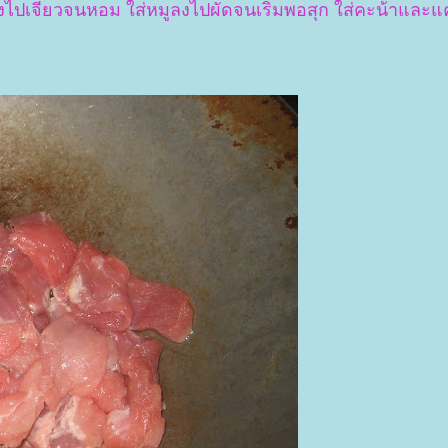
ลงไปเจียวจนหอม ใส่หมูลงไปผัดจนเริ่มพอสุก ใส่คะน้าและ