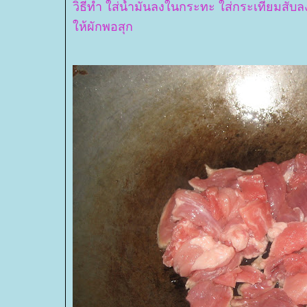
วิธีทำ ใส่น้ำมันลงในกระทะ ใส่กระเทียมสับ
ห้ผักพอสุก