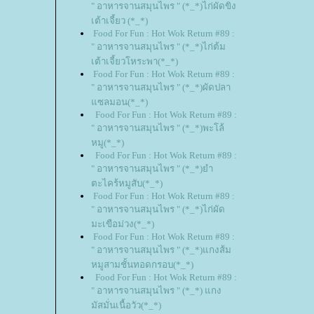
" อาหารจานสมุนไพร " (*_*)ไก่ผัดขิง
เต้าเจี้ยว (*_*)
Food For Fun : Hot Wok Return #89 :
" อาหารจานสมุนไพร " (*_*)ไก่ต้ม
เต้าเจี้ยวโหระพา(*_*)
Food For Fun : Hot Wok Return #89 :
" อาหารจานสมุนไพร " (*_*)ผัดปลา
ซลมอน(*_*)
Food For Fun : Hot Wok Return #89 :
" อาหารจานสมุนไพร " (*_*)พะโล้
หมู(*_*)
Food For Fun : Hot Wok Return #89 :
" อาหารจานสมุนไพร " (*_*)ยำ
ตะไคร้หมูสับ(*_*)
Food For Fun : Hot Wok Return #89 :
" อาหารจานสมุนไพร " (*_*)ไก่ผัด
มะเขือม่วง(*_*)
Food For Fun : Hot Wok Return #89 :
" อาหารจานสมุนไพร " (*_*)แกงส้ม
หมูสามชั้นทอดกรอบ(*_*)
Food For Fun : Hot Wok Return #89 :
" อาหารจานสมุนไพร " (*_*) แกง
มัสมั่นเนื้อวัว(*_*)