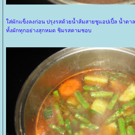
ส่ผักแข็งลงก่อน ปรุงรสด้วยน้ำส้มสายชูแอปเปิ้ล น้ำตา
ทั้งผักทุกอย่างสุกหมด ชิมรสตามชอบ