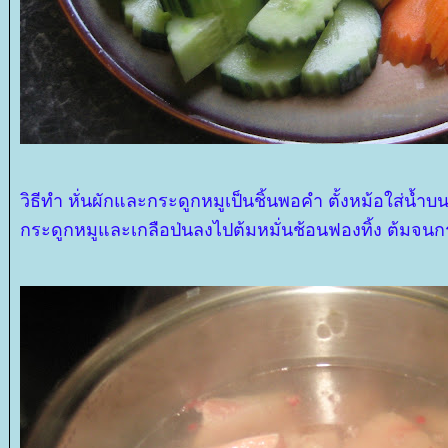
วิธีทำ หั่นผักและกระดูกหมูเป็นชิ้นพอคำ ตั้งหม้อใส่น้ำบน
กระดูกหมูและเกลือป่นลงไปต้มหมั่นช้อนฟองทิ้ง ต้มจนกระท