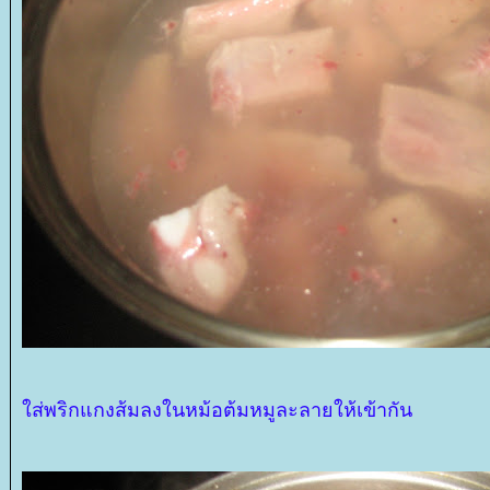
ส่พริกแกงส้มลงในหม้อต้มหมูละลายให้เข้ากัน