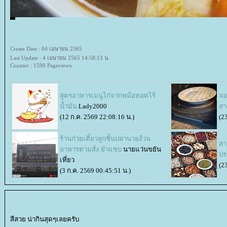
Create Date : 04 เมษายน 2565
Last Update : 4 เมษายน 2565 14:58:13 น.
Counter : 1599 Pageviews.
สูตรอาหารเมนูไก่จากหม้อทอดไร้
จอ
น้ำมัน
Lady2000
สา
(12 ก.ค. 2569 22:08:16 น.)
(2
ร้านก๋วยเตี๋ยวลูกชิ้นปลานายง้วน
สา
อาหารตามสั่ง ยำแซบ
นายแว่นขยัน
ปร
เที่ยว
(2
(3 ก.ค. 2569 00:45:51 น.)
สีสวย น่ากินสุดๆเลยครับ