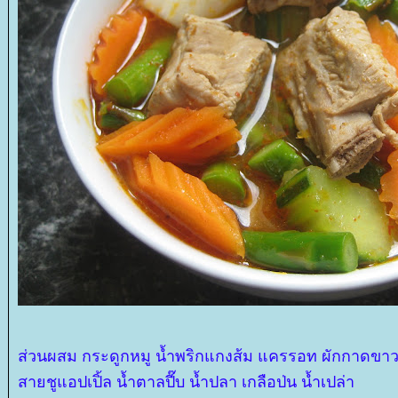
ส่วนผสม กระดูกหมู น้ำพริกแกงส้ม แครรอท ผักกาดขาว ห
สายชูแอปเปิ้ล น้ำตาลปี๊บ น้ำปลา เกลือป่น น้ำเปล่า