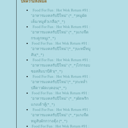
บทความทั้งหมด
Food For Fun : Hot Wok Return #91 :
"อาหารมงคลรับปีใหม่" (*_*)หมูผัด
เค็ม/หมูคั่วเกลือ(*_*)
Food For Fun : Hot Wok Return #91 :
"อาหารมงคลรับปีใหม่" (*_*)แกงจืด
กระดูกหมู(*_*)
Food For Fun : Hot Wok Return #91 :
"อาหารมงคลรับปีใหม่"(*_*)บะหมึ่หมู
สับ(*_*)
Food For Fun : Hot Wok Return #91 :
"อาหารมงคลรับปีใหม่" (*_*)ไก่กรอบ
ซอสส้มบาบีคิว(*_*)
Food For Fun : Hot Wok Return #91 :
"อาหารมงคลรับปีใหม่"(*_*)กะหล่ำ
ปลีดาวผัดเบคอน(*_*)
Food For Fun : Hot Wok Return #91 :
"อาหารมงคลรับปีใหม่" (*_*)ผัดพริก
กงเต้าหู้(*_*)
Food For Fun : Hot Wok Return #91 :
"อาหารมงคลรับปีใหม่" (*_*)แกงจืด
หมูสับผักกวางตุ้ง (*_*)
Food For Fun : Hot Wok Return #91 :