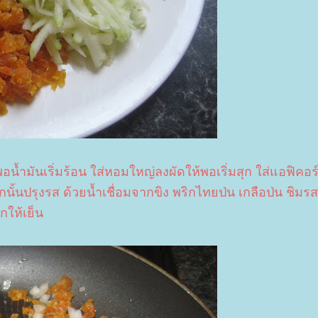
้ำมันเริ่มร้อน ใส่หอมใหญ่ลงผัดให้พอเริ่มสุก
ส่แอฟิคอร์
ากนั้นปรุงรส ด้วยน้ำเชื่อมจากขิง พริกไทยป่น เกลือป่น ชิม
กให้เย็น