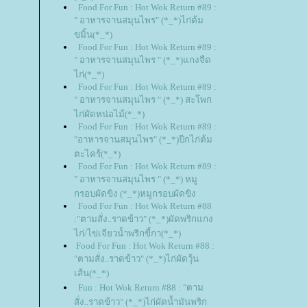
Food For Fun : Hot Wok Return #89 :
" อาหารจานสมุนไพร" (*_*)ไก่ต้ม
ขมิ้น(*_*)
Food For Fun : Hot Wok Return #89 :
" อาหารจานสมุนไพร " (*_*)แกงจืด
ไก่(*_*)
Food For Fun : Hot Wok Return #89 :
" อาหารจานสมุนไพร " (*_*) สะโพก
ไก่ผัดหน่อไม้(*_*)
Food For Fun : Hot Wok Return #89 :
"อาหารจานสมุนไพร" (*_*)ปีกไก่ต้ม
ตะไคร้(*_*)
Food For Fun : Hot Wok Return #89 :
" อาหารจานสมุนไพร " (*_*) หมู
กรอบผัดขิง (*_*)หมูกรอบผัดขิง
Food For Fun : Hot Wok Return #88
:"ตามสั่ง..ราดข้าว" (*_*)ผัดพริกแกง
ไก่/ไข่เจียวน้ำพริกขี้กา(*_*)
Food For Fun : Hot Wok Return #88 :
"ตามสั่ง..ราดข้าว" (*_*)ไก่ผัดวุ้น
เส้น(*_*)
Fun : Hot Wok Return #88 : "ตาม
สั่ง..ราดข้าว" (*_*)ไก่ผัดน้ำมันพริก