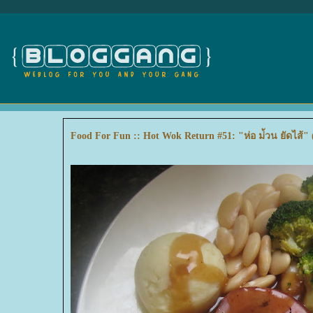
Food For Fun :: Hot Wok Return #51: "ห่อ ม่้วน ยัดไส้"