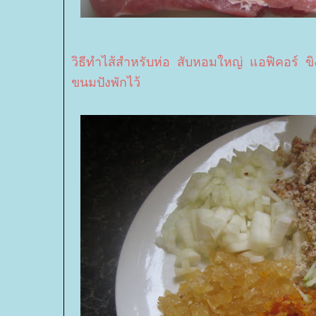
วิธีทำไส้สำหรับห่อ สับหอมใหญ่ แอฟิคอร์ ขิงเ
ขนมปังพักไว้