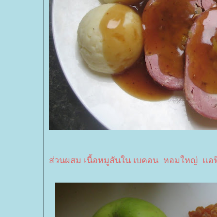
ส่วนผสม เนื้อหมูสัน
น เบคอน หอมใหญ่ แอฟิคอ