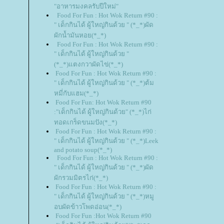
"อาหารมงคลรับปีใหม่"
Food For Fun : Hot Wok Return #90 :
" เด็กกินได้ ผู้ใหญ่กินด้วย " (*_*)ผัด
ผักน้ำมันหอย(*_*)
Food For Fun : Hot Wok Return #90 :
" เด็กกินได้ ผู้ใหญ่กินด้วย "
(*_*)แตงกวาผัดไข่(*_*)
Food For Fun : Hot Wok Return #90 :
" เด็กกินได้ ผู้ใหญ่กินด้วย " (*_*)ต้ม
หมี่กับแฮม(*_*)
Food For Fun: Hot Wok Return #90
:"เด็กกินได้ ผู้ใหญ่กินด้วย" (*_*)ไก่
ทอดเกร็ดขนมปัง(*_*)
Food For Fun : Hot Wok Return #90 :
" เด็กกินได้ ผู้ใหญ่กินด้วย " (*_*)Leek
and potato soup(*_*)
Food For Fun : Hot Wok Return #90 :
" เด็กกินได้ ผู้ใหญ่กินด้วย " (*_*)ผัด
ผักรวมมิตรไก่(*_*)
Food For Fun : Hot Wok Return #90 :
" เด็กกินได้ ผู้ใหญ่กินด้วย " (*_*)หมู
อบผัดข้าวโพดอ่อน(*_*)
Food For Fun :Hot Wok Return #90