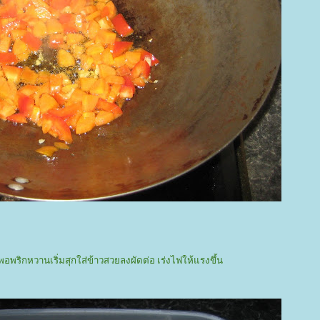
อพริกหวานเริ่มสุกใส่ข้าวสวยลงผัดต่อ เร่งไฟให้แรงขึ้น