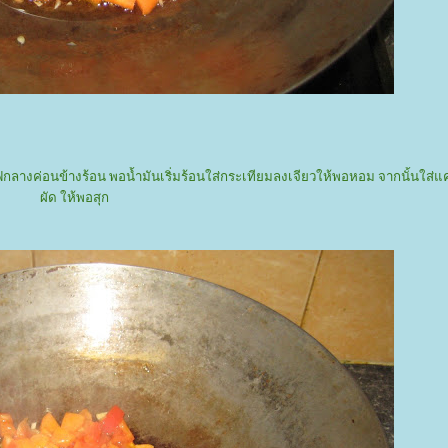
กลางค่อนข้างร้อน พอน้ำมันเริ่มร้อนใส่กระเทียมลงเจียวให้พอหอม จากนั้นใส่
ผัด ให้พอสุก