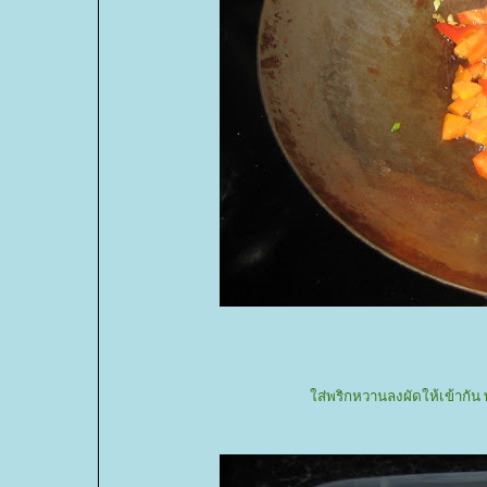
ส่พริกหวานลงผัดให้เข้ากัน พ