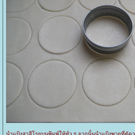
นำแป้งสาลีโรยบนพิมพ์ให้ทั่ว ๆ จากนั้นนำแป้งพายที่ต