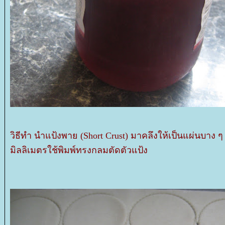
วิธีทำ นำแป้งพาย (Short Crust) มาคลึงให้เป็นแผ่นบ
มิลลิเมตรใช้พิมพ์ทรงกลมตัดตัวแป้ง