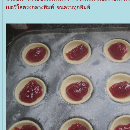
เบอรี่ใส่ตรงกลางพิมพ์ จนครบทุกพิมพ์