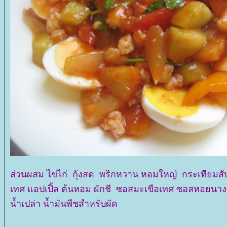
ส่วนผสม ไข่ไก่ กุ้งสด พริกหวาน หอมใหญ่ กระเทียมสั
เทศ แอปเปิ้ล ต้นหอม ผักชี ซอสมะเขือเทศ ซอสหอยนาง
น้ำเปล่า น้ำมันพืชสำหรับผัด