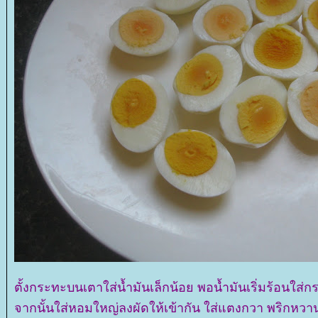
ตั้งกระทะบนเตาใส่น้ำมันเล็กน้อย พอน้ำมันเริ่มร้อนใส่
จากนั้นใส่หอมใหญ่ลงผัดให้เข้ากัน ใส่แตงกวา พริกหวาน 