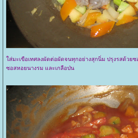
ส่มะเขือเทศลงผัดต่อผัดจนทุกอย่างสุกนิ่ม ปรุงรสด้ว
ซอสหอยนางรม และเกลือป่น