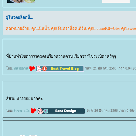
ผู้โหวตบล็อกนี้...
คุณทนายอ้วน
,
คุณเนินน้ำ
,
คุณจันทราน็อคเทิร์น
,
คุณnonnoiGiwGiw
,
คุณSweet
ที่บ้านทำไข่ดาวราดผัดเปรี้ยวหวานครับ เรียกว่า "ไข่ระเบิด" คริๆๆ
ดย:
ทนายอ้วน
วันที่: 21 มีนาคม 2566 เวลา:8:04:2
สีสวย น่าอร่อยมากค่ะ
ดย:
Sweet_pills
วันที่: 26 มีนาคม 2566 เวลา:0:46:4