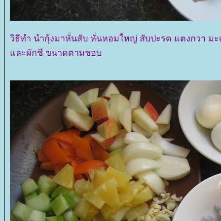
วิธีทำ นำกุ้งมาหั่นสับ หั่นหอมใหญ่ สับปะรด แตงกวา มะ
ละผักชี ขนาดตามชอบ