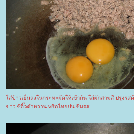
ส่ข้าวเย็นลงในกระทะผัดให้เข้ากัน ใส่ผักสามสี ปรุงรส
ขาว ซีอิ๊วดำหวาน พริกไทยป่น ชิมรส