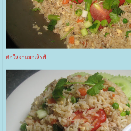
ตักใส่จานยกเสิรฟ์