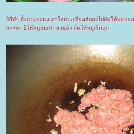
วิธีทำ ตั้งกระทะบนเตาใส่กระเทียมสับลงไปผัดให้พอหอม
กระทะ ยีให้หมูสับกระจายตัว ผัดให้หมูเริ่มสุก