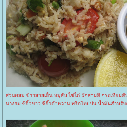
ส่วนผสม ข้าวสวยเย็น หมูสับ ไข่ไก่ ผักสามสี กระเทีย
นางรม ซีอิ๊วขาว ซีอิ๊วดำหวาน พริกไทยป่น น้ำมันสำหรับ