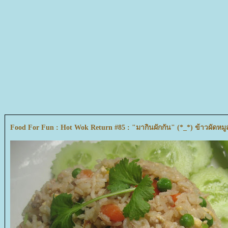
Food For Fun : Hot Wok Return #85 : "มากินผักกัน" (*_*) ข้าวผัดหมูส