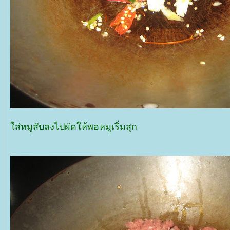
ส่หมูสับลงไปผัดให้พอหมูเริ่มสุก