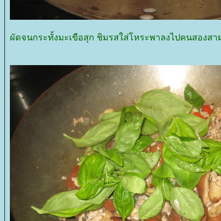
ผัดจนกระทั้งมะเขือสุก ชิมรสใส่โหระพาลงไปคนสองสา