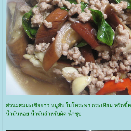
ส่วนผสมมะเขือยาว หมูสับ ใบโหระพา กระเทียม พริกขี้ห
น้ำมันหอย น้ำมันสำหรับผัด น้ำซุป