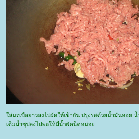
ส่มะเขือยาวลงไปผัดให้เข้ากัน ปรุงรสด้วยน้ำมันหอย น
เติมน้ำซุปลงไปพอให้มีน้ำผัดนิดหน่อ