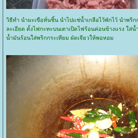
วิธีทำ นำมะเขือหั่นชิ้น นำไปแช่น้ำเกลือไว้พักไว้ นำพร
ละเอียด ตั้งไฟกะทะบนเตาเปิดไฟร้อนค่อนข้างแรง ใส่น้
น้ำมันร้อนใส่พริกกระเทียม ผัดเจียวให้พอหอม