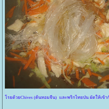
รยด้วยChives (ต้นหอมจีน) และพริกไทยป่น ผัดให้เข้ากั