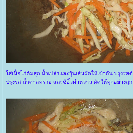
ส่เนื้อไก่ต้มสุก น้ำเปล่าและวุ้นเส้นผัดให้เข้ากัน ปรุงรส
ปรุงรส น้ำตาลทราย และซีอิ้วดำหวาน ผัดให้ทุกอย่างส