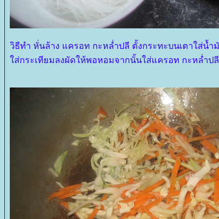
วิธีทำ หั่นล้าง แครอท กะหล่ำปลี ตั้งกระทะบนเตาใส่น้ำม
ส่กระเทียมลงผัดให้พอหอมจากนั้นใส่แครอท กะหล่ำปลีลง