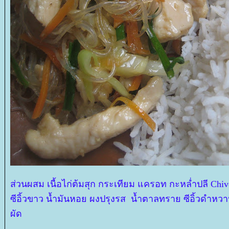
ส่วนผสม เนื้อไก่ต้มสุก กระเทียม แครอท กะหล่ำปลี Chi
ซีอิ้วขาว น้ำมันหอย ผงปรุงรส น้ำตาลทราย ซีอิ้วดำหวาน
ผัด