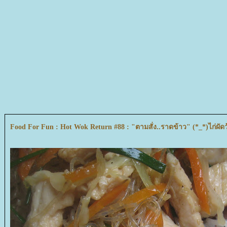
Food For Fun : Hot Wok Return #88 : "ตามสั่ง..ราดข้าว" (*_*)ไก่ผัดวุ