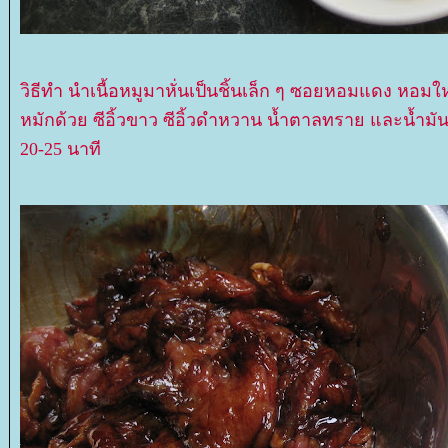
วิธีทำ นำเนื้อหมูมาหั่นเป็นชิ้นเล็ก ๆ ซอยหอมแดง หอมใหญ
หมักด้วย ซีอิ้วขาว ซีอิ้วดำหวาน น้ำตาลทราย และน้ำมัน
20-25 นาที