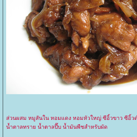
ส่วนผสม หมูสันใน หอมแดง หอมหัวใหญ่ ซีอิ้วขาว ซีอิ้
น้ำตาลทราย น้ำตาลปี๊บ น้ำมันพืชสำหรับผัด