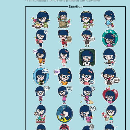
*ส่วน comment ไม่สามารถใช้ javascript และ style sheet
Emotion