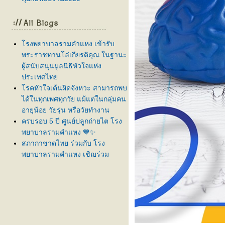
รงพยาบาลรามคำแหง เข้ารับ
พระราชทานโล่เกียรติคุณ ในฐานะ
ผู้สนับสนุนมูลนิธิหัวใจแห่ง
ประเทศไท
รคหัวใจเต้นผิดจังหวะ สามารถพบ
ได้ในทุกเพศทุกวัย แม้แต่ในกลุ่มคน
อายุน้อย วัยรุ่น หรือวัยทำงาน
ครบรอบ 5 ปี ศูนย์ปลูกถ่ายไต โรง
พยาบาลรามคำแหง 💙✨
สภากาชาดไทย ร่วมกับ โรง
พยาบาลรามคำแหง เชิญร่วม
บริจาคโลหิต ครั้งที่ 61
ลูกบ่นปวดท้องบ่อย กินยาแล้วยังไม่
ดีขึ้น... สัญญาณเตือนโรคทางเดิน
อาหารที่ต้องรีบส่องกล้อง!
สูงเร็ว โตไว ใช่สัญญาณเข้าสู่ " วั
รุ่นก่อนวัย " หรือไม่?