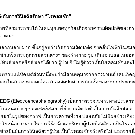
 กับการวินิจฉัยรักษา “โรคลมชัก”
าพที่สามารถพบได้ในคนทุกเพศทุกวัย เกิดจากความผิดปกติของก
กตามมา
ากหลายมาก ขึ้นอยู่กับว่าเกิดความผิดปกติของคลื่นไฟฟ้าในสม
ักเกร็ง กระตุกตามส่วนต่างๆ ของร่างกาย วูบ เดินเซ เบลอ เหม่อล
ันสังเกตหรือสังเกตได้ยาก ผู้ป่วยจึงไม่รู้ตัวว่าเป็นโรคลมชักและไ
่ทราบแน่ชัด แต่ส่วนหนึ่งพบว่ามีสาเหตุมาจากกรรมพันธุ์ เคยเกิดอ
้องอกในสมอง หลอดเลือดสมองผิดปกติ การติดเชื้อของระบบประสา
EEG
(Electroencephalography) เป็นการตรวจเฉพาะทางประสาทวิท
ตำแหน่งต่างๆ ของเซลล์สมองที่ทำงานผิดปกติ เป็นการบันทึกสั
าในรูปของกราฟ เป็นการตรวจที่ง่าย ปลอดภัย ไม่มีผลข้างเคียง
ยชน์อย่างมากในการวินิจฉัยและรักษาผู้ป่วยที่สงสัยว่าเป็นโรคลมช
่วยยืนยันการวินิจฉัยว่าผู้ป่วยเป็นโรคลมชักจริงหรือไม่ นอกจากนี