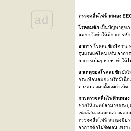
ขอเชิญร่วมงานสัมมนา “รู้ทันโรค
ไต วางแผนการรักษา เข้าใจทาง
ad
ตรวจคลื่นไฟฟ้าสมอง EEG
เลือกการปลูกถ่ายไต”
ลูกเหนื่อยง่าย หายใจเร็ว โตช้า
รคลมชัก
เป็นปัญหาสุขภ
อาจเป็นสัญญาณเตือนของ ‘โรค
สมอง จึงทำให้มีอาการชั
ผนังกั้นหัวใจห้องบนรั่วในเด็ก
(ASD)’
อาการ
รคลมชักมีความหล
“Impella” นวัตกรรมสายสวนพยุง
รุนแรงแค่ไหน เช่น อาการช
หัวใจขนาดเล็ก เพิ่มโอกาสรอด
ชีวิตให้ผู้ป่วยวิกฤตโดย “ไม่ต้อง
อาการเป็นๆ หายๆ ทำให้ไม่ท
ผ่าตัดใหญ่”
สาเหตุของโรคลมชัก
ังไม
งานสัมมนา “Back to Balance: คืน
สมดุล คอ ไหล่ หลัง เข่า”
กระเทือนสมอง หรือมีเนื
หมอนรองกระดูกทับเส้นประสาท
ทางสมองมาตั้งแต่กำเนิด
สัญญาณเตือนว่ากระดูกสันหลัง
การตรวจคลื่นไฟฟ้าสมอง
กำลังมีปัญหา
เพราะสุขภาพที่ดี…คือการรักตัวเอง
ช่วยให้แพทย์สามารถระบุ
นทุกแบบที่คุณเป็น
เซลล์สมองและแสดงผลออกม
สร้างเกราะป้องกันไวรัส RSV เพื่อ
ตรวจคลื่นไฟฟ้าสมองมีประโ
ห้ลูกรักปลอดภัยตั้งแต่แรกเกิด กับ
อาการชักไม่ชัดเจน เพราะช
2 ทางเลือกที่คุณแม่ต้องรู้