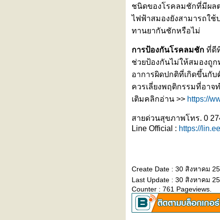
ชนิดของโรคลมชักที่มีผลต
รงพยาบาลรามคำแหง เข้าร่วม
ไฟฟ้าสมองยังสามารถใช้ปร
งานแถลงข่าวเปิดตัว
"BASKETBALL THAI LEAGUE
ทานยากันชักหรือไม่
2026"
ทำไมเป็นสโตรก (Stroke) ต้องมา
การป้องกันโรคลมชัก
ที่ด
รพ. ภายใน 4.5 ชั่วโมง?
ช่วยป้องกันไม่ให้สมองถูก
ภาวะหัวใจห้องบนเต้นพลิ้ว (Atrial
อาการผิดปกติที่เกิดขึ้น
Fibrillation : AF)
ควรเลี่ยงพฤติกรรมที่อาจทำ
ไวรัสอีโบลา อันตรายแค่ไหน?
หุ่นยนต์ฝึกเดินเสมือนจริง
เติมคลิกอ่าน >>
https://w
(Exoskeleton)
ผื่นขึ้นซ้ำๆ ไม่ทราบสาเหตุ
สายด่วนสุขภาพโทร. 0 27
ทดสอบด้วย “การเจาะเลือด”
Line Official :
https://lin.
“ไวรัสฮันตา” ภัยเงียบจากหนูที่กลับ
มาตื่นตัวอีกครั้ง
ไข้ต่ำ ตัวเหลือง ตาเหลือง ปัสสาวะ
Create Date : 30 สิงหาคม 2
สีเข้ม... สงสัย ‘ไวรัสตับอักเสบเอ’
Last Update : 30 สิงหาคม 2
วัคซีนไข้หวัดใหญ่ชนิดพ่นจมูก ทาง
Counter : 761 Pageviews.
เลือกสำหรับคนกลัวเข็ม
รู้จัก ‘โรคไข้ดิน’ ภัยเงียบที่มากับดิน
ละน้ำ