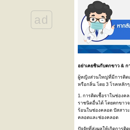
ขอเชิญร่วมงานสัมมนา “รู้ทันโรค
ไต วางแผนการรักษา เข้าใจทาง
ad
เลือกการปลูกถ่ายไต”
ลูกเหนื่อยง่าย หายใจเร็ว โตช้า
อาจเป็นสัญญาณเตือนของ ‘โรค
ผนังกั้นหัวใจห้องบนรั่วในเด็ก
(ASD)’
“Impella” นวัตกรรมสายสวนพยุง
หัวใจขนาดเล็ก เพิ่มโอกาสรอด
ชีวิตให้ผู้ป่วยวิกฤตโดย “ไม่ต้อง
อย่าเคยชินกับตกขาว & กา
ผ่าตัดใหญ่”
งานสัมมนา “Back to Balance: คืน
ผู้หญิงส่วนใหญ่ที่มีการ
สมดุล คอ ไหล่ หลัง เข่า”
หรือกลิ่น โดย 3 โรคหลักๆ 
หมอนรองกระดูกทับเส้นประสาท
สัญญาณเตือนว่ากระดูกสันหลัง
1. การติดเชื้อราในช่องค
กำลังมีปัญหา
ราชนิดอื่นได้ โดยตกขาว
เพราะสุขภาพที่ดี…คือการรักตัวเอง
ร้อนในช่องคลอด ปัสสาวะ
นทุกแบบที่คุณเป็น
สร้างเกราะป้องกันไวรัส RSV เพื่อ
คลอดและช่องคลอด
ห้ลูกรักปลอดภัยตั้งแต่แรกเกิด กับ
ปัจจัยที่ส่งผลให้เกิดการ
2 ทางเลือกที่คุณแม่ต้องรู้