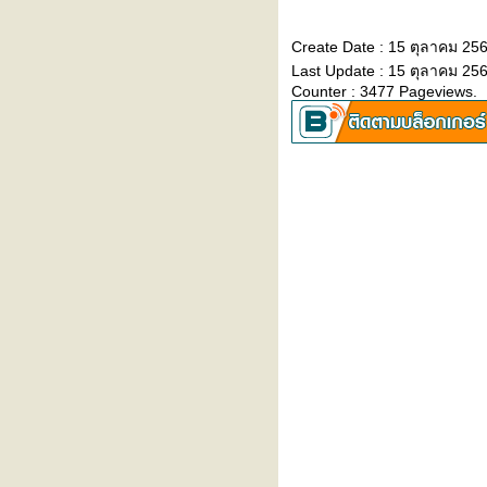
"ไตวายเฉียบพลัน" รู้ทันได้…ก่อน
สายเกินไป
Create Date : 15 ตุลาคม 25
เล่นกีฬาอย่างปลอดภัย... เพิ่มความ
Last Update : 15 ตุลาคม 25
มั่นใจก่อนลงสนาม
Counter : 3477 Pageviews.
5 โรคต้องระวัง หลังเล่นน้ำ
สงกรานต์ ใครมีอาการรีบเช็กด่วน
รู้จัก 'โควิด Cicada' น่ากลัวแค่ไหน
มีอะไรต้องระวัง?
อากาศร้อน ‘สิวเห่อ’ หนักมาก ทำยัง
ไงดี?
เมษายนนี้... สาดความคุ้ม! รับโปร
มชั่นพิเศษประจำเดือนเมษายน
2569
สภากาชาดไทย ร่วมกับ โรง
พยาบาลรามคำแหง เชิญร่วม
บริจาคโลหิต ครั้งที่ 59
งาน "สร้างเกราะภูมิคุ้มกัน..รับวัน
สงกรานต์ RAM Songkran
Immunize Shield”
รงพยาบาลรามคำแหง รับรางวัล
เกียรติยศ Excellence in Claim