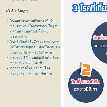
รงพยาบาลรามคำแหง เข้ารับ
พระราชทานโล่เกียรติคุณ ในฐานะ
ผู้สนับสนุนมูลนิธิหัวใจแห่ง
ประเทศไท
รคหัวใจเต้นผิดจังหวะ สามารถพบ
ได้ในทุกเพศทุกวัย แม้แต่ในกลุ่มคน
อายุน้อย วัยรุ่น หรือวัยทำงาน
ครบรอบ 5 ปี ศูนย์ปลูกถ่ายไต โรง
พยาบาลรามคำแหง 💙✨
สภากาชาดไทย ร่วมกับ โรง
พยาบาลรามคำแหง เชิญร่วม
บริจาคโลหิต ครั้งที่ 61
ลูกบ่นปวดท้องบ่อย กินยาแล้วยังไม่
ดีขึ้น... สัญญาณเตือนโรคทางเดิน
อาหารที่ต้องรีบส่องกล้อง!
สูงเร็ว โตไว ใช่สัญญาณเข้าสู่ " วั
รุ่นก่อนวัย " หรือไม่?