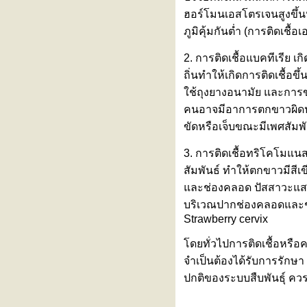
ฮอร์โมนเอสโตรเจนสูงขึ้น
รงพยาบาลรามคำแหง เข้าร่วม
งานแถลงข่าวเปิดตัว
ภูมิคุ้มกันต่ำ (การติดเชื
"BASKETBALL THAI LEAGUE
2026"
2. การติดเชื้อแบคทีเรีย เ
ทำไมเป็นสโตรก (Stroke) ต้องมา
ถิ่นทำให้เกิดการติดเชื้
รพ. ภายใน 4.5 ชั่วโมง?
ช้ถุงยางอนามัย และการ
ภาวะหัวใจห้องบนเต้นพลิ้ว (Atrial
คนอาจมีอาการตกขาวผิดปก
Fibrillation : AF)
ไวรัสอีโบลา อันตรายแค่ไหน?
ขัดหรือเจ็บขณะมีเพศสัมพ
หุ่นยนต์ฝึกเดินเสมือนจริง
(Exoskeleton)
3. การติดเชื้อทริโคโมแ
ผื่นขึ้นซ้ำๆ ไม่ทราบสาเหตุ
สัมพันธ์ ทำให้ตกขาวมีสี
ทดสอบด้วย “การเจาะเลือด”
ละช่องคลอด ปัสสาวะแสบข
“ไวรัสฮันตา” ภัยเงียบจากหนูที่กลับ
บริเวณปากช่องคลอดและช่
มาตื่นตัวอีกครั้ง
Strawberry cervix
ไข้ต่ำ ตัวเหลือง ตาเหลือง ปัสสาวะ
สีเข้ม... สงสัย ‘ไวรัสตับอักเสบเอ’
ดยทั่วไปการติดเชื้อหรือ
วัคซีนไข้หวัดใหญ่ชนิดพ่นจมูก ทาง
จำเป็นต้องได้รับการรักษา
เลือกสำหรับคนกลัวเข็ม
ปกติของระบบสืบพันธุ์ ค
รู้จัก ‘โรคไข้ดิน’ ภัยเงียบที่มากับดิน
ละน้ำ