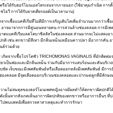
หรือได้รับฮอร์โมนเอสโตรเจนจากภายนอก (ใช้ยาคุมกำเนิด การตั้
้อเอชไอวี การได้รับยาสเตียรอยด์เป็นเวลานาน)
กิดจากเชื้อแบคทีเรียที่ไม่ดีมีการเจริญเติบโตเพิ่มจำนวนมากกว่าเชื
อขึ้น อาจมาจากการมีคู่นอนหลายคน การสวนล้างช่องคลอด การมีเพศ
ขาดแบคทีเรียแลคโตบาซิลลัสในช่องคลอด ส่วนมากจะไม่แสดงอาก
ติ เช่น ตกขาวมีสีเทา มีกลิ่นเหม็นเหมือนคาวปลา มีอาการคัน 
ันธ์ร่วมด้ว
นส เกิดจากเชื้อโปรโตซัว TRICHOMONAS VAGINALIS ที่มักติดต่อ
เขียวเป็นฟองและมีกลิ่นเหม็น ร่วมกับมีอาการแสบร้อนและคันบริ
ัด เจ็บขณะมีเพศสัมพันธ์หรือเลือดออกหลังมีเพศสัมพันธ์ มีการ
องคลอด มีจุดเลือดออกบริเวณช่องคลอดและปากมดลูกที่มีลักษณ
ความไม่สมดุลของฮอร์โมนเพศหญิงอาจมีผลทำให้ตกขาวผิดปกติได้ 
 ดังนั้นหากสังเกตเห็นอาการผิดปกติของตกขาวหรืออาการอื่นๆ ที่
วรไปพบแพทย์เพื่อตรวจหาสาเหตุและทำการรักษา