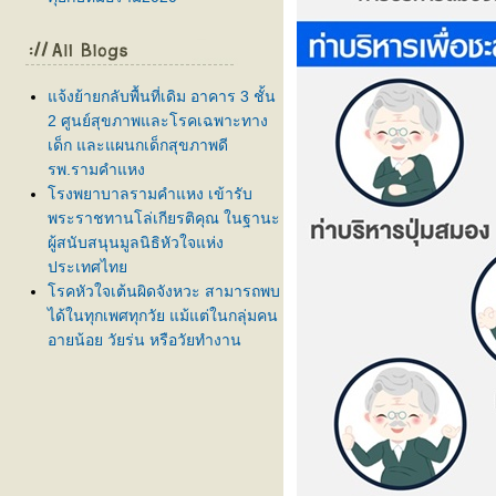
จ้งย้ายกลับพื้นที่เดิม อาคาร 3 ชั้น
2 ศูนย์สุขภาพและโรคเฉพาะทาง
เด็ก และแผนกเด็กสุขภาพดี
รพ.รามคำแหง
รงพยาบาลรามคำแหง เข้ารับ
พระราชทานโล่เกียรติคุณ ในฐานะ
ผู้สนับสนุนมูลนิธิหัวใจแห่ง
ประเทศไท
รคหัวใจเต้นผิดจังหวะ สามารถพบ
ได้ในทุกเพศทุกวัย แม้แต่ในกลุ่มคน
อายุน้อย วัยรุ่น หรือวัยทำงาน
ครบรอบ 5 ปี ศูนย์ปลูกถ่ายไต โรง
พยาบาลรามคำแหง 💙✨
สภากาชาดไทย ร่วมกับ โรง
พยาบาลรามคำแหง เชิญร่วม
บริจาคโลหิต ครั้งที่ 61
ลูกบ่นปวดท้องบ่อย กินยาแล้วยังไม่