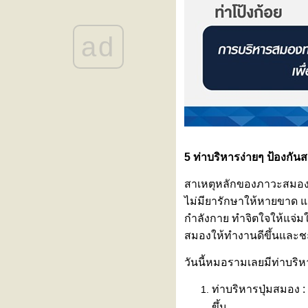
ดีขึ้น... สัญญาณเตือนโรคทางเดิน
อาหารที่ต้องรีบส่องกล้อง!
ad
สูงเร็ว โตไว ใช่สัญญาณเข้าสู่ " วั
รุ่นก่อนวัย " หรือไม่?
ขอเชิญร่วมงานสัมมนา “รู้ทันโรค
ไต วางแผนการรักษา เข้าใจทาง
เลือกการปลูกถ่ายไต”
ลูกเหนื่อยง่าย หายใจเร็ว โตช้า
อาจเป็นสัญญาณเตือนของ ‘โรค
ผนังกั้นหัวใจห้องบนรั่วในเด็ก
5 ท่าบริหารง่ายๆ ป้องกันส
(ASD)’
“Impella” นวัตกรรมสายสวนพยุง
สาเหตุหลักของภาวะสมองเสื่
หัวใจขนาดเล็ก เพิ่มโอกาสรอด
ไม่มียารักษาให้หายขาด 
ชีวิตให้ผู้ป่วยวิกฤตโดย “ไม่ต้อง
ผ่าตัดใหญ่”
กำลังกาย ทำจิตใจให้แจ่ม
งานสัมมนา “Back to Balance: คืน
สมองให้ทำงานดีขึ้นและ
สมดุล คอ ไหล่ หลัง เข่า”
หมอนรองกระดูกทับเส้นประสาท
วันนี้หมอรามเลยมีท่าบริห
สัญญาณเตือนว่ากระดูกสันหลัง
ท่าบริหารปุ่มสมอง :
กำลังมีปัญหา
ขึ้น
เพราะสุขภาพที่ดี…คือการรักตัวเอง