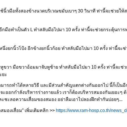
 ใช้นิ้วมือทั้งสองข้างนวดบริเวณขมับเบาๆ 30 วินาที ท่านี้จะช่วยใ
ีบ อีกมือทำเป็นตัว L ทำสลับมือไปมา 10 ครั้ง ท่านี้จะช่วยกระตุ้นการ
งหนึ่งยกนิ้วโป้ง อีกข้างยกนิ้วก้อย ทำสลับมือไปมา 10 ครั้ง ท่านี้จะ
จับหูขวา มือขวาอ้อมมาจับหูซ้าย ทำสลับมือไปมา 10 ครั้ง ท่านี้จะช
ะยะ
ถทำได้หลายวิธี และมีส่วนสำคัญแตกต่างกันออกไป นี้ก็เป็นอีกหนึ
อกกำลังบริหารร่างกายแล้ว เราก็ต้องบริหารสมองกันเยอะๆ ด้วย 
ชะลอความเสื่อมของสมอง อย่าลืมเอาไปลองฝึกทำกันบ่อยๆ...
มองเสื่อม” เพิ่มเติมคลิก >>
https://www.ram-hosp.co.th/news_d