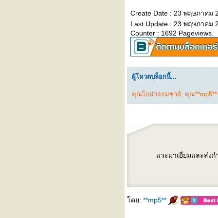
วัคซีนไข้หวัดใหญ่ชนิดพ่นจมูก ทาง
Create Date : 23 พฤษภาคม 
เลือกสำหรับคนกลัวเข็ม
Last Update : 23 พฤษภาคม 2
รู้จัก ‘โรคไข้ดิน’ ภัยเงียบที่มากับดิน
Counter : 1692 Pageviews.
ละน้ำ
"ไตวายเฉียบพลัน" รู้ทันได้…ก่อน
สายเกินไป
เล่นกีฬาอย่างปลอดภัย... เพิ่มความ
ผู้โหวตบล็อกนี้...
มั่นใจก่อนลงสนาม
5 โรคต้องระวัง หลังเล่นน้ำ
คุณโอน่าจอมซ่าส์
,
คุณ**mp5**
สงกรานต์ ใครมีอาการรีบเช็กด่วน
รู้จัก 'โควิด Cicada' น่ากลัวแค่ไหน
มีอะไรต้องระวัง?
อากาศร้อน ‘สิวเห่อ’ หนักมาก ทำยัง
ไงดี?
เมษายนนี้... สาดความคุ้ม! รับโปร
วะมาเยี่ยมและส่งกำ
มชั่นพิเศษประจำเดือนเมษายน
2569
สภากาชาดไทย ร่วมกับ โรง
พยาบาลรามคำแหง เชิญร่วม
ดย:
**mp5**
บริจาคโลหิต ครั้งที่ 59
งาน "สร้างเกราะภูมิคุ้มกัน..รับวัน