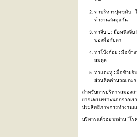
นทุกแบบที่คุณเป็น
ท่าบริหารปุ่มขมับ :
สร้างเกราะป้องกันไวรัส RSV เพื่อ
ทำงานสมดุลกัน
ห้ลูกรักปลอดภัยตั้งแต่แรกเกิด กับ
2 ทางเลือกที่คุณแม่ต้องรู้
ท่าจีบ L : มือหนึ่งจ
รงพยาบาลรามคำแหง เข้าร่วม
ของมือกับตา
งานแถลงข่าวเปิดตัว
"BASKETBALL THAI LEAGUE
2026"
ท่าโป้งก้อย : มือข้า
ทำไมเป็นสโตรก (Stroke) ต้องมา
สมดุล
รพ. ภายใน 4.5 ชั่วโมง?
ภาวะหัวใจห้องบนเต้นพลิ้ว (Atrial
ท่าแตะหู : มื้อซ้าย
Fibrillation : AF)
ส่วนคิดคำนวณ กะร
ไวรัสอีโบลา อันตรายแค่ไหน?
หุ่นยนต์ฝึกเดินเสมือนจริง
สำหรับการบริหารสมองสามาร
(Exoskeleton)
ากเลย เพราะนอกจากเราจะอ
ผื่นขึ้นซ้ำๆ ไม่ทราบสาเหตุ
ทดสอบด้วย “การเจาะเลือด”
ประสิทธิภาพการทำงานและ
“ไวรัสฮันตา” ภัยเงียบจากหนูที่กลับ
บริหารแล้วอยากอ่าน “โรคส
มาตื่นตัวอีกครั้ง
ไข้ต่ำ ตัวเหลือง ตาเหลือง ปัสสาวะ
สีเข้ม... สงสัย ‘ไวรัสตับอักเสบเอ’