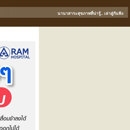
นานาสาระสุขภาพที่น่ารู้.. เล่าสู่กันฟัง