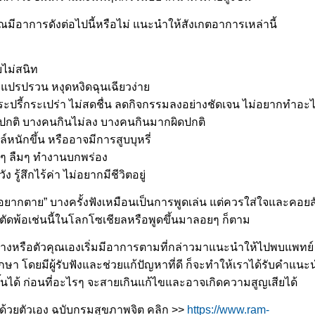
ีอาการดังต่อไปนี้หรือไม่ แนะนำให้สังเกตอาการเหล่านี้
ไม่สนิท
 แปรปรวน หงุดหงิดฉุนเฉียวง่า
ม่กระปรี้กระเปร่า ไม่สดชื่น ลดกิจกรรมลงอย่างชัดเจน ไม่อยากทำอะ
ปกติ บางคนกินไม่ลง บางคนกินมากผิดปกติ
หนักขึ้น หรืออาจมีการสูบบุหรี่
งๆ ลืมๆ ทำงานบกพร่อง
ัง รู้สึกไร้ค่า ไม่อยากมีชีวิตอยู่
ยากตาย” บางครั้งฟังเหมือนเป็นการพูดเล่น แต่ควรใส่ใจและคอยสั
ตัดพ้อเช่นนี้ในโลกโซเชียลหรือพูดขึ้นมาลอยๆ ก็ตาม
างหรือตัวคุณเองเริ่มมีอาการตามที่กล่าวมาแนะนำให้ไปพบแพทย์
ษา โดยมีผู้รับฟังและช่วยแก้ปัญหาที่ดี ก็จะทำให้เราได้รับคำแนะ
ึ้นได้ ก่อนที่อะไรๆ จะสายเกินแก้ไขและอาจเกิดความสูญเสียได้
้วยตัวเอง ฉบับกรมสุขภาพจิต คลิก >>
https://www.ram-