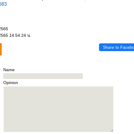
1683
 2565
 2565 14:54:24 น.
Share to Faceb
Name
Opinion