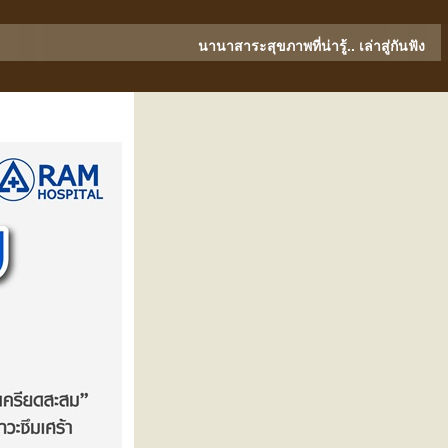
นานาสาระสุขภาพที่น่ารู้.. เล่าสู่กันฟัง