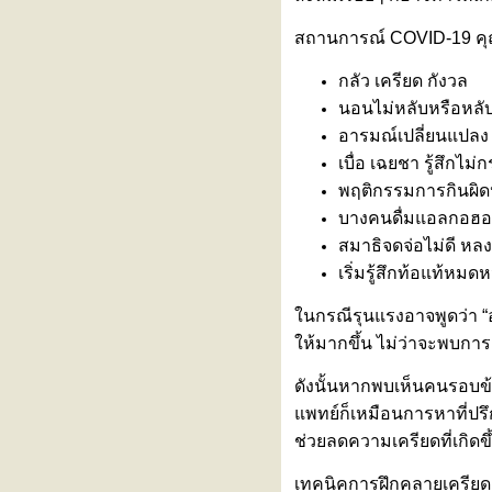
รงพยาบาลรามคำแหง เข้าร่วม
สถานการณ์ COVID-19 คุณม
งานแถลงข่าวเปิดตัว
"BASKETBALL THAI LEAGUE
กลัว เครียด กังวล
2026"
ทำไมเป็นสโตรก (Stroke) ต้องมา
นอนไม่หลับหรือหลับ
รพ. ภายใน 4.5 ชั่วโมง?
อารมณ์เปลี่ยนแปลง
ภาวะหัวใจห้องบนเต้นพลิ้ว (Atrial
เบื่อ เฉยชา รู้สึกไ
Fibrillation : AF)
พฤติกรรมการกินผิด
ไวรัสอีโบลา อันตรายแค่ไหน?
บางคนดื่มแอลกอฮอล์
หุ่นยนต์ฝึกเดินเสมือนจริง
(Exoskeleton)
สมาธิจดจ่อไม่ดี หล
ผื่นขึ้นซ้ำๆ ไม่ทราบสาเหตุ
เริ่มรู้สึกท้อแท้หมดหว
ทดสอบด้วย “การเจาะเลือด”
“ไวรัสฮันตา” ภัยเงียบจากหนูที่กลับ
นกรณีรุนแรงอาจพูดว่า “อ
มาตื่นตัวอีกครั้ง
ห้มากขึ้น ไม่ว่าจะพบการ
ไข้ต่ำ ตัวเหลือง ตาเหลือง ปัสสาวะ
สีเข้ม... สงสัย ‘ไวรัสตับอักเสบเอ’
ดังนั้นหากพบเห็นคนรอบข้
วัคซีนไข้หวัดใหญ่ชนิดพ่นจมูก ทาง
พทย์ก็เหมือนการหาที่ปรึก
เลือกสำหรับคนกลัวเข็ม
ช่วยลดความเครียดที่เกิดข
รู้จัก ‘โรคไข้ดิน’ ภัยเงียบที่มากับดิน
ละน้ำ
เทคนิคการฝึกคลายเครียดด