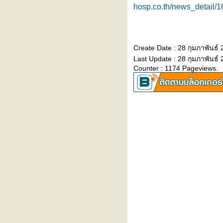
"ไตวายเฉียบพลัน" รู้ทันได้…ก่อน
hosp.co.th/news_detail/
สายเกินไป
เล่นกีฬาอย่างปลอดภัย... เพิ่มความ
มั่นใจก่อนลงสนาม
Create Date : 28 กุมภาพันธ์
5 โรคต้องระวัง หลังเล่นน้ำ
Last Update : 28 กุมภาพันธ์
สงกรานต์ ใครมีอาการรีบเช็กด่วน
Counter : 1174 Pageviews.
รู้จัก 'โควิด Cicada' น่ากลัวแค่ไหน
มีอะไรต้องระวัง?
อากาศร้อน ‘สิวเห่อ’ หนักมาก ทำยัง
ไงดี?
เมษายนนี้... สาดความคุ้ม! รับโปร
มชั่นพิเศษประจำเดือนเมษายน
2569
สภากาชาดไทย ร่วมกับ โรง
พยาบาลรามคำแหง เชิญร่วม
บริจาคโลหิต ครั้งที่ 59
งาน "สร้างเกราะภูมิคุ้มกัน..รับวัน
สงกรานต์ RAM Songkran
Immunize Shield”
รงพยาบาลรามคำแหง รับรางวัล
เกียรติยศ Excellence in Claim