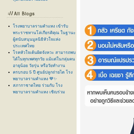
รงพยาบาลรามคำแหง เข้ารับ
พระราชทานโล่เกียรติคุณ ในฐานะ
ผู้สนับสนุนมูลนิธิหัวใจแห่ง
ประเทศไท
รคหัวใจเต้นผิดจังหวะ สามารถพบ
ได้ในทุกเพศทุกวัย แม้แต่ในกลุ่มคน
อายุน้อย วัยรุ่น หรือวัยทำงาน
ครบรอบ 5 ปี ศูนย์ปลูกถ่ายไต โรง
พยาบาลรามคำแหง 💙✨
สภากาชาดไทย ร่วมกับ โรง
พยาบาลรามคำแหง เชิญร่วม
บริจาคโลหิต ครั้งที่ 61
ลูกบ่นปวดท้องบ่อย กินยาแล้วยังไม่
ดีขึ้น... สัญญาณเตือนโรคทางเดิน
อาหารที่ต้องรีบส่องกล้อง!
สูงเร็ว โตไว ใช่สัญญาณเข้าสู่ " วั
รุ่นก่อนวัย " หรือไม่?