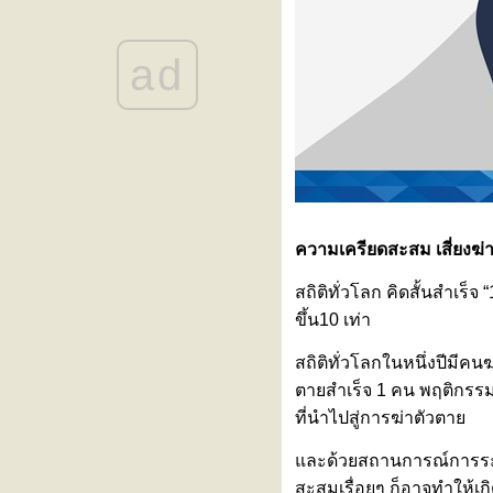
ขอเชิญร่วมงานสัมมนา “รู้ทันโรค
ไต วางแผนการรักษา เข้าใจทาง
ad
เลือกการปลูกถ่ายไต”
ลูกเหนื่อยง่าย หายใจเร็ว โตช้า
อาจเป็นสัญญาณเตือนของ ‘โรค
ผนังกั้นหัวใจห้องบนรั่วในเด็ก
(ASD)’
“Impella” นวัตกรรมสายสวนพยุง
หัวใจขนาดเล็ก เพิ่มโอกาสรอด
ชีวิตให้ผู้ป่วยวิกฤตโดย “ไม่ต้อง
ความเครียดสะสม เสี่ยงฆ่า
ผ่าตัดใหญ่”
งานสัมมนา “Back to Balance: คืน
สถิติทั่วโลก คิดสั้นสำเร็
สมดุล คอ ไหล่ หลัง เข่า”
ขึ้น10 เท่า
หมอนรองกระดูกทับเส้นประสาท
สัญญาณเตือนว่ากระดูกสันหลัง
สถิติทั่วโลกในหนึ่งปีมีคน
กำลังมีปัญหา
ตายสำเร็จ 1 คน พฤติกรรมก
เพราะสุขภาพที่ดี…คือการรักตัวเอง
ที่นำไปสู่การฆ่าตัวตา
นทุกแบบที่คุณเป็น
สร้างเกราะป้องกันไวรัส RSV เพื่อ
ละด้วยสถานการณ์การระบา
ห้ลูกรักปลอดภัยตั้งแต่แรกเกิด กับ
สะสมเรื่อยๆ ก็อาจทำให้เ
2 ทางเลือกที่คุณแม่ต้องรู้