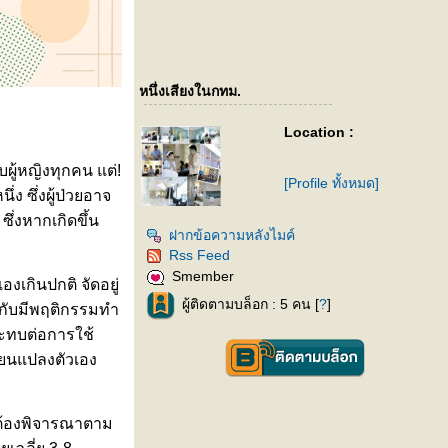
หนึ่งเสียงในกทม.
Location :
ผู้หญิงทุกคน แต่!
[Profile ทั้งหมด]
 ซึ่งผู้ป่วยอาจ
ซึ่งหากเกิดขึ้น
ฝากข้อความหลังไมค์
Rss Feed
Smember
งเกินปกติ จัดอยู่
ผู้ติดตามบล็อก : 5 คน [
?
]
มกับมีพฤติกรรมทำ
ระทบต่อการใช้
่ยนแปลงตัวเอง
 ต้องพิจารณาตาม