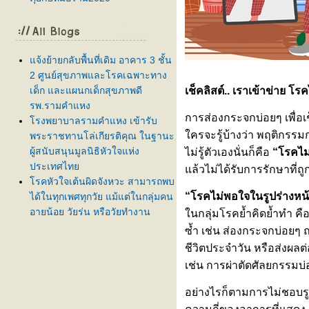
จ้งย้ายกลับพื้นที่เดิม อาคาร 3 ชั้น
2 ศูนย์สุขภาพและโรคเฉพาะทาง
เด็ก และแผนกเด็กสุขภาพดี
เช็คลิสต์.. เราเข้าข่าย โ
รพ.รามคำแหง
การส่องกระจกบ่อยๆ เพื่อเ
รงพยาบาลรามคำแหง เข้ารับ
ครจะรู้บ้างว่า พฤติกรรม
พระราชทานโล่เกียรติคุณ ในฐานะ
ผู้สนับสนุนมูลนิธิหัวใจแห่ง
ไม่รู้ตัวเองนั่นก็คือ
“โรคไม
ประเทศไท
ล้วไม่ได้รับการรักษาที่ถู
รคหัวใจเต้นผิดจังหวะ สามารถพบ
“โรคไม่พอใจในรูปร่างหน้
ได้ในทุกเพศทุกวัย แม้แต่ในกลุ่มคน
อายุน้อย วัยรุ่น หรือวัยทำงาน
นกลุ่มโรคย้ำคิดย้ำทำ คือ
ครบรอบ 5 ปี ศูนย์ปลูกถ่ายไต โรง
ซ้ำ เช่น ส่องกระจกบ่อยๆ 
พยาบาลรามคำแหง 💙✨
ชีวิตประจำวัน หรือส่งผล
สภากาชาดไทย ร่วมกับ โรง
เช่น การผ่าตัดศัลยกรรมบ่อ
พยาบาลรามคำแหง เชิญร่วม
บริจาคโลหิต ครั้งที่ 61
อย่างไรก็ตามการไม่ชอบรู
ลูกบ่นปวดท้องบ่อย กินยาแล้วยังไม่