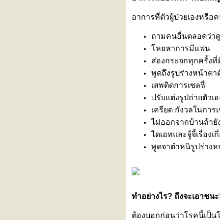
นทุกแบบที่คุณเป็น
อาการที่ตัวผู้ป่วยเองหรื
สร้างเกราะป้องกันไวรัส RSV เพื่อ
ห้ลูกรักปลอดภัยตั้งแต่แรกเกิด กับ
ถามคนอื่นตลอดว่าดูด
2 ทางเลือกที่คุณแม่ต้องรู้
หยหาการมีแฟน
รงพยาบาลรามคำแหง เข้าร่วม
ส่องกระจกทุกครั้งที
งานแถลงข่าวเปิดตัว
พูดถึงรูปร่างหน้าตา
"BASKETBALL THAI LEAGUE
2026"
เสพติดการเซลฟี่
ทำไมเป็นสโตรก (Stroke) ต้องมา
ปรับแต่งรูปถ่ายตัว
รพ. ภายใน 4.5 ชั่วโมง?
เครียด กังวลในการเข
ภาวะหัวใจห้องบนเต้นพลิ้ว (Atrial
Fibrillation : AF)
ไม่ออกจากบ้านถ้ายัง
ไวรัสอีโบลา อันตรายแค่ไหน?
ไดเอทและจู้จี้เรื่อง
หุ่นยนต์ฝึกเดินเสมือนจริง
พูดจาตำหนิรูปร่าง
(Exoskeleton)
ผื่นขึ้นซ้ำๆ ไม่ทราบสาเหตุ
ทดสอบด้วย “การเจาะเลือด”
“ไวรัสฮันตา” ภัยเงียบจากหนูที่กลับ
มาตื่นตัวอีกครั้ง
ทำอย่างไร? ถึงจะเอาชนะ
ไข้ต่ำ ตัวเหลือง ตาเหลือง ปัสสาวะ
สีเข้ม... สงสัย ‘ไวรัสตับอักเสบเอ’
ต้องบอกก่อนว่าโรคนี้เป็น