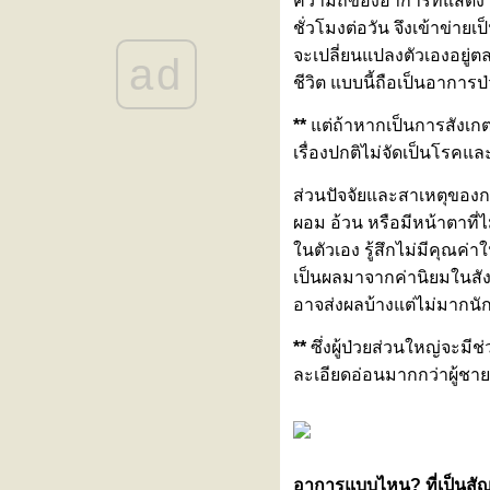
ความถี่ของอาการที่แสดง อ
ดีขึ้น... สัญญาณเตือนโรคทางเดิน
ชั่วโมงต่อวัน จึงเข้าข่า
อาหารที่ต้องรีบส่องกล้อง!
จะเปลี่ยนแปลงตัวเองอยู่
ad
สูงเร็ว โตไว ใช่สัญญาณเข้าสู่ " วั
ชีวิต แบบนี้ถือเป็นอาการป
รุ่นก่อนวัย " หรือไม่?
ขอเชิญร่วมงานสัมมนา “รู้ทันโรค
**
ต่ถ้าหากเป็นการสังเกตต
ไต วางแผนการรักษา เข้าใจทาง
เรื่องปกติไม่จัดเป็นโรคแล
เลือกการปลูกถ่ายไต”
ลูกเหนื่อยง่าย หายใจเร็ว โตช้า
ส่วนปัจจัยและสาเหตุของการ
อาจเป็นสัญญาณเตือนของ ‘โรค
ผอม อ้วน หรือมีหน้าตาที่ไ
ผนังกั้นหัวใจห้องบนรั่วในเด็ก
นตัวเอง รู้สึกไม่มีคุณค่
(ASD)’
“Impella” นวัตกรรมสายสวนพยุง
เป็นผลมาจากค่านิยมในสังค
หัวใจขนาดเล็ก เพิ่มโอกาสรอด
อาจส่งผลบ้างแต่ไม่มากนัก เ
ชีวิตให้ผู้ป่วยวิกฤตโดย “ไม่ต้อง
ผ่าตัดใหญ่”
**
ซึ่งผู้ป่วยส่วนใหญ่จะมีช่
งานสัมมนา “Back to Balance: คืน
ละเอียดอ่อนมากกว่าผู้ชา
สมดุล คอ ไหล่ หลัง เข่า”
หมอนรองกระดูกทับเส้นประสาท
สัญญาณเตือนว่ากระดูกสันหลัง
กำลังมีปัญหา
อาการแบบไหน? ที่เป็นสัญ
เพราะสุขภาพที่ดี…คือการรักตัวเอง