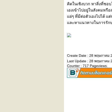
วัคซีนไข้หวัดใหญ่ชนิดพ่นจมูก ทาง
คิดในเชิงบวก หาสิ่งที่ช
เลือกสำหรับคนกลัวเข็ม
เองเข้าไปอยู่ในสังคมหรือ
รู้จัก ‘โรคไข้ดิน’ ภัยเงียบที่มากับดิน
่ๆ ที่มีต่อตัวเองไปได้ แต
ละน้ำ
ละหาแนวทางในการรักษาที
"ไตวายเฉียบพลัน" รู้ทันได้…ก่อน
สายเกินไป
เล่นกีฬาอย่างปลอดภัย... เพิ่มความ
มั่นใจก่อนลงสนาม
5 โรคต้องระวัง หลังเล่นน้ำ
สงกรานต์ ใครมีอาการรีบเช็กด่วน
Create Date : 28 พฤษภาคม 
รู้จัก 'โควิด Cicada' น่ากลัวแค่ไหน
Last Update : 28 พฤษภาคม 2
มีอะไรต้องระวัง?
Counter : 717 Pageviews.
อากาศร้อน ‘สิวเห่อ’ หนักมาก ทำยัง
ไงดี?
เมษายนนี้... สาดความคุ้ม! รับโปร
มชั่นพิเศษประจำเดือนเมษายน
2569
สภากาชาดไทย ร่วมกับ โรง
พยาบาลรามคำแหง เชิญร่วม
บริจาคโลหิต ครั้งที่ 59
งาน "สร้างเกราะภูมิคุ้มกัน..รับวัน