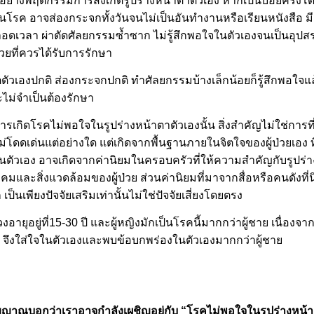
ย่างพฤติกรรมการสังเกตรูปร่างหน้าตาตัวเอง หากเป็นบ่อยครั้งโดย
ยเป็นโรค อาจส่องกระจกทั้งวันจนไม่เป็นอันทำงานหรือเรียนหนังสือ 
ตลอดเวลา ผ่าตัดศัลยกรรมซ้ำซาก ไม่รู้สึกพอใจในตัวเองจนเป็นอุ
่วยที่ควรได้รับการรักษา
ัวเองปกติ ส่องกระจกปกติ ทำศัลยกรรมบ้างเล็กน้อยก็รู้สึกพอใจแล้
ะไม่จำเป็นต้องรักษา
เกิดโรคไม่พอใจในรูปร่างหน้าตาตัวเองนั้น สิ่งสำคัญไม่ใช่การที่ผู
ม่โดดเด่นแต่อย่างใด แต่เกิดจากพื้นฐานภายในจิตใจของผู้ป่วยเอง ท
าในตัวเอง อาจเกิดจากค่านิยมในครอบครัวที่ให้ความสำคัญกับรูปร่
มและสิ่งแวดล้อมของผู้ป่วย ส่วนค่านิยมที่มาจากสื่อหรือคนดังที
ป็นเพียงปัจจัยเสริมเท่านั้นไม่ใช่ปัจจัยเสี่ยงโดยตรง
วงอายุอยู่ที่15-30 ปี และผู้หญิงมักเป็นโรคนี้มากกว่าผู้ชาย เนื่องจ
ย จึงใส่ใจในตัวเองและพบข้อบกพร่องในตัวเองมากกว่าผู้ชา
ญาณบอกว่าเราอาจกำลังเผชิญอยู่กับ “โรคไม่พอใจในรูปร่างหน้า