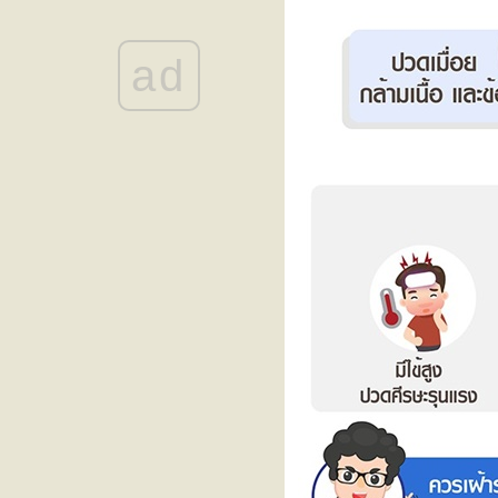
ดีขึ้น... สัญญาณเตือนโรคทางเดิน
อาหารที่ต้องรีบส่องกล้อง!
ad
สูงเร็ว โตไว ใช่สัญญาณเข้าสู่ " วั
รุ่นก่อนวัย " หรือไม่?
ขอเชิญร่วมงานสัมมนา “รู้ทันโรค
ไต วางแผนการรักษา เข้าใจทาง
เลือกการปลูกถ่ายไต”
ลูกเหนื่อยง่าย หายใจเร็ว โตช้า
อาจเป็นสัญญาณเตือนของ ‘โรค
ผนังกั้นหัวใจห้องบนรั่วในเด็ก
(ASD)’
“Impella” นวัตกรรมสายสวนพยุง
หัวใจขนาดเล็ก เพิ่มโอกาสรอด
ชีวิตให้ผู้ป่วยวิกฤตโดย “ไม่ต้อง
ผ่าตัดใหญ่”
งานสัมมนา “Back to Balance: คืน
สมดุล คอ ไหล่ หลัง เข่า”
หมอนรองกระดูกทับเส้นประสาท
สัญญาณเตือนว่ากระดูกสันหลัง
กำลังมีปัญหา
เพราะสุขภาพที่ดี…คือการรักตัวเอง