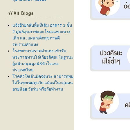
จ้งย้ายกลับพื้นที่เดิม อาคาร 3 ชั้น
2 ศูนย์สุขภาพและโรคเฉพาะทาง
เด็ก และแผนกเด็กสุขภาพดี
รพ.รามคำแหง
รงพยาบาลรามคำแหง เข้ารับ
พระราชทานโล่เกียรติคุณ ในฐานะ
ผู้สนับสนุนมูลนิธิหัวใจแห่ง
ประเทศไท
รคหัวใจเต้นผิดจังหวะ สามารถพบ
ได้ในทุกเพศทุกวัย แม้แต่ในกลุ่มคน
อายุน้อย วัยรุ่น หรือวัยทำงาน
ครบรอบ 5 ปี ศูนย์ปลูกถ่ายไต โรง
พยาบาลรามคำแหง 💙✨
สภากาชาดไทย ร่วมกับ โรง
พยาบาลรามคำแหง เชิญร่วม
บริจาคโลหิต ครั้งที่ 61
ลูกบ่นปวดท้องบ่อย กินยาแล้วยังไม่