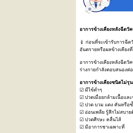
นทุกแบบที่คุณเป็น
สร้างเกราะป้องกันไวรัส RSV เพื่อ
ห้ลูกรักปลอดภัยตั้งแต่แรกเกิด กับ
2 ทางเลือกที่คุณแม่ต้องรู้
อาการข้างเคียงหลังฉีดวัคซ
รงพยาบาลรามคำแหง เข้าร่วม
งานแถลงข่าวเปิดตัว
💉 ก่อนที่จะเข้ารับการฉีด
"BASKETBALL THAI LEAGUE
2026"
อันตรายหรือผลข้างเคียงที
ทำไมเป็นสโตรก (Stroke) ต้องมา
รพ. ภายใน 4.5 ชั่วโมง?
อาการข้างเคียงหลังฉีดวั
ภาวะหัวใจห้องบนเต้นพลิ้ว (Atrial
ร่างกายกำลังตอบสนองต่อ
Fibrillation : AF)
ไวรัสอีโบลา อันตรายแค่ไหน?
อาการข้างเคียงชนิดไม่รุ
หุ่นยนต์ฝึกเดินเสมือนจริง
☑ มีไข้ต่ำๆ
(Exoskeleton)
ผื่นขึ้นซ้ำๆ ไม่ทราบสาเหตุ
☑ ปวดเมื่อยกล้ามเนื้อและ
ทดสอบด้วย “การเจาะเลือด”
☑ ปวด บวม แดง คันหรือซ้
“ไวรัสฮันตา” ภัยเงียบจากหนูที่กลับ
☑ อ่อนเพลีย รู้สึกไม่สบายต
มาตื่นตัวอีกครั้ง
☑ ปวดศีรษะ คลื่นไส้
ไข้ต่ำ ตัวเหลือง ตาเหลือง ปัสสาวะ
☑ มีอาการชาเฉพาะที่
สีเข้ม... สงสัย ‘ไวรัสตับอักเสบเอ’