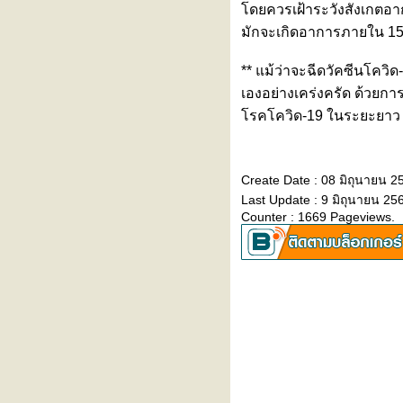
ดยควรเฝ้าระวังสังเกตอาก
สงกรานต์ RAM Songkran
มักจะเกิดอาการภายใน 15
Immunize Shield”
รงพยาบาลรามคำแหง รับรางวัล
** แม้ว่าจะฉีดวัคซีนโควิด-
เกียรติยศ Excellence in Claim
Coordination ในงาน AIA
เองอย่างเคร่งครัด ด้วยการ
HOSPITAL AWARDS 2025
รคโควิด-19 ในระยะยาว
รคเบาหวานชนิดที่ 2 รักษาได้ด้ว
‘การผ่าตัดส่องกล้องลดขนาด
กระเพาะอาหาร’
Create Date : 08 มิถุนายน 2
การระบาดของ "ไข้กาฬหลังแอ่น"
Last Update : 9 มิถุนายน 25
เรื่องใกล้ตัวที่พ่อแม่ไม่ควรละเล
Counter : 1669 Pageviews.
สัญญาณเตือน “ ภาวะหยุดหายใจ
ขณะหลับ ”
ผ่าตัดปลูกถ่ายไต มอบชีวิตใหม่เพื่อ
ผู้ป่วยโรคไตเรื้อรังระยะสุดท้า
รักษาหลอดเลือดหัวใจตีบตันและ
ซับซ้อน ‘โดยไม่ต้องผ่าตัด’
(Complex PCI)
งานวันโรคอ้วน “เปลี่ยนไซซ์ ให้สุข
(Change Your Size, Be Happy)”
ลูกเรียนไม่รู้เรื่อง อาจเพราะนอน