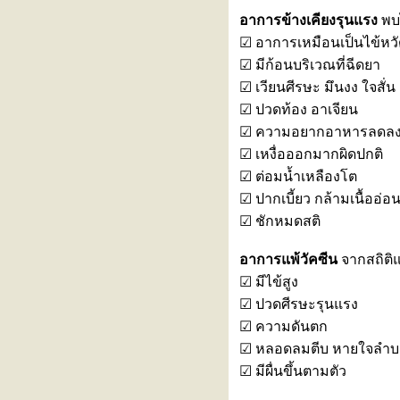
วัคซีนไข้หวัดใหญ่ชนิดพ่นจมูก ทาง
อาการข้างเคียงรุนแรง
พบไ
เลือกสำหรับคนกลัวเข็ม
☑ อาการเหมือนเป็นไข้หวัด
รู้จัก ‘โรคไข้ดิน’ ภัยเงียบที่มากับดิน
☑ มีก้อนบริเวณที่ฉีดยา
ละน้ำ
☑ เวียนศีรษะ มึนงง ใจสั่น
"ไตวายเฉียบพลัน" รู้ทันได้…ก่อน
สายเกินไป
☑ ปวดท้อง อาเจียน
เล่นกีฬาอย่างปลอดภัย... เพิ่มความ
☑ ความอยากอาหารลดล
มั่นใจก่อนลงสนาม
☑ เหงื่อออกมากผิดปกติ
5 โรคต้องระวัง หลังเล่นน้ำ
☑ ต่อมน้ำเหลืองโต
สงกรานต์ ใครมีอาการรีบเช็กด่วน
☑ ปากเบี้ยว กล้ามเนื้ออ่อ
รู้จัก 'โควิด Cicada' น่ากลัวแค่ไหน
☑ ชักหมดสติ
มีอะไรต้องระวัง?
อากาศร้อน ‘สิวเห่อ’ หนักมาก ทำยัง
อาการแพ้วัคซีน
จากสถิติแ
ไงดี?
☑ มีไข้สูง
เมษายนนี้... สาดความคุ้ม! รับโปร
☑ ปวดศีรษะรุนแรง
มชั่นพิเศษประจำเดือนเมษายน
2569
☑ ความดันตก
สภากาชาดไทย ร่วมกับ โรง
☑ หลอดลมตีบ หายใจลำบ
พยาบาลรามคำแหง เชิญร่วม
☑ มีผื่นขึ้นตามตัว
บริจาคโลหิต ครั้งที่ 59
งาน "สร้างเกราะภูมิคุ้มกัน..รับวัน