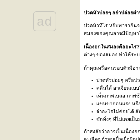
ดีขึ้น... สัญญาณเตือนโรคทางเดิน
อาหารที่ต้องรีบส่องกล้อง!
ปวดหัวบ่อยๆ อย่าปล่อยผ่
ad
สูงเร็ว โตไว ใช่สัญญาณเข้าสู่ " วั
รุ่นก่อนวัย " หรือไม่?
ปวดหัวทีไร หยิบพารากินจน
ขอเชิญร่วมงานสัมมนา “รู้ทันโรค
สมองของคุณอาจมีปัญหาใหญ
ไต วางแผนการรักษา เข้าใจทาง
เลือกการปลูกถ่ายไต”
เนื้องอกในสมองคืออะไร?
ลูกเหนื่อยง่าย หายใจเร็ว โตช้า
ต่างๆ ของสมอง ทำให้ระบ
อาจเป็นสัญญาณเตือนของ ‘โรค
ผนังกั้นหัวใจห้องบนรั่วในเด็ก
ถ้าคุณหรือคนรอบตัวมีอาก
(ASD)’
“Impella” นวัตกรรมสายสวนพยุง
ปวดหัวบ่อยๆ หรือปวด
หัวใจขนาดเล็ก เพิ่มโอกาสรอด
คลื่นไส้ อาเจียนแบบ
ชีวิตให้ผู้ป่วยวิกฤตโดย “ไม่ต้อง
เห็นภาพเบลอ ภาพซ
ผ่าตัดใหญ่”
ขนขาอ่อนแรง หรือ
งานสัมมนา “Back to Balance: คืน
จำอะไรไม่ค่อยได้ ส
สมดุล คอ ไหล่ หลัง เข่า”
หมอนรองกระดูกทับเส้นประสาท
ชักทั้งๆ ที่ไม่เคยเป็
สัญญาณเตือนว่ากระดูกสันหลัง
ถ้าสงสัยว่าอาจเป็นเนื้อ
กำลังมีปัญหา
ละเอียด ถ้าพบเนื้อเยื่อผ
เพราะสุขภาพที่ดี…คือการรักตัวเอง