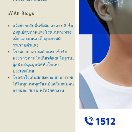
จ้งย้ายกลับพื้นที่เดิม อาคาร 3 ชั้น
2 ศูนย์สุขภาพและโรคเฉพาะทาง
เด็ก และแผนกเด็กสุขภาพดี
รพ.รามคำแหง
รงพยาบาลรามคำแหง เข้ารับ
พระราชทานโล่เกียรติคุณ ในฐานะ
ผู้สนับสนุนมูลนิธิหัวใจแห่ง
ประเทศไท
รคหัวใจเต้นผิดจังหวะ สามารถพบ
ได้ในทุกเพศทุกวัย แม้แต่ในกลุ่มคน
อายุน้อย วัยรุ่น หรือวัยทำงาน
ครบรอบ 5 ปี ศูนย์ปลูกถ่ายไต โรง
พยาบาลรามคำแหง 💙✨
สภากาชาดไทย ร่วมกับ โรง
พยาบาลรามคำแหง เชิญร่วม
บริจาคโลหิต ครั้งที่ 61
ลูกบ่นปวดท้องบ่อย กินยาแล้วยังไม่