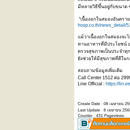
นทุกแบบที่คุณเป็น
มีหลายวิธีขึ้นอยู่กับขนา
สร้างเกราะป้องกันไวรัส RSV เพื่อ
ห้ลูกรักปลอดภัยตั้งแต่แรกเกิด กับ
“เนื้องอกในสมองอันตรายแ
hosp.co.th/news_detail/5
2 ทางเลือกที่คุณแม่ต้องรู้
รงพยาบาลรามคำแหง เข้าร่วม
ม้ว่าเนื้องอกในสมองจะไม่
งานแถลงข่าวเปิดตัว
"BASKETBALL THAI LEAGUE
ทานอาหารที่มีประโยชน์ อ
2026"
ตรวจสุขภาพเป็นประจำทุกปี
ทำไมเป็นสโตรก (Stroke) ต้องมา
ังช่วยให้มีสุขภาพที่ดีใน
รพ. ภายใน 4.5 ชั่วโมง?
ภาวะหัวใจห้องบนเต้นพลิ้ว (Atrial
สอบถามข้อมูลเพิ่มเติม
Fibrillation : AF)
ไวรัสอีโบลา อันตรายแค่ไหน?
Call Center 1512 ต่อ 299
Line Official :
https://lin.
หุ่นยนต์ฝึกเดินเสมือนจริง
(Exoskeleton)
ผื่นขึ้นซ้ำๆ ไม่ทราบสาเหตุ
ทดสอบด้วย “การเจาะเลือด”
Create Date : 08 เมษายน 2
“ไวรัสฮันตา” ภัยเงียบจากหนูที่กลับ
Last Update : 8 เมษายน 256
มาตื่นตัวอีกครั้ง
Counter : 431 Pageviews.
ไข้ต่ำ ตัวเหลือง ตาเหลือง ปัสสาวะ
สีเข้ม... สงสัย ‘ไวรัสตับอักเสบเอ’