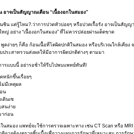
าน อาจเป็นสัญญาณเตือน “เนื้องอกในสมอง”
ชิน แต่รู้ไหม?.ว่าการปวดหัวบ่อยๆ หรือปวดเรื้อรัง อาจเป็นสัญ
่ อย่าง “เนื้องอกในสมอง” ที่ไม่ควรปล่อยผ่านเด็ดขาด
พูดง่ายๆ ก็คือ ก้อนเนื้อที่โตผิดปกติในสมอง หรือบริเวณใกล้เคียง
บประสาทรวนส่งผลให้มีอาการผิดปกติต่างๆ ตามมา
ารแบบนี้ อย่ารอช้าให้รีบไปพบแพทย์ทันที!
หนักขึ้นเรื่อยๆ
ไม่มีเหตุผล
้อน
เดินเซ
ับสนง่า
นมาก่อน
งอกในสมอง แพทย์จะใช้การตรวจเฉพาะทาง เช่น CT Scan หรือ MRI เ
ิดปกติอาจต้องตรวจชิ้นเนื้อเพื่อวางแผนการรักษาที่เหมาะสม การรั