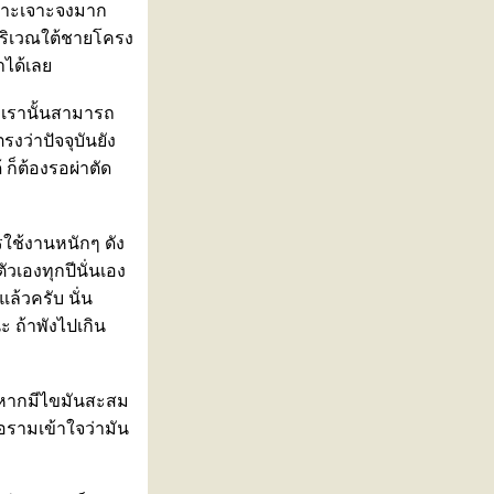
เฉพาะเจาะจงมาก
ึงบริเวณใต้ชายโครง
าได้เล
งเรานั้นสามารถ
งว่าปัจจุบันยัง
ก็ต้องรอผ่าตัด
ใช้งานหนักๆ ดัง
วเองทุกปีนั่นเอง
ล้วครับ นั่น
ะ ถ้าพังไปเกิน
ะหากมีไขมันสะสม
มอรามเข้าใจว่ามัน