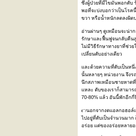
ซึ่งผู้ป่วยที่มีไขมันพอก
รงพยาบาลรามคำแหง เข้าร่วม
พอที่จะบ่งบอกว่าเป็นโรคนี
งานแถลงข่าวเปิดตัว
ขวา หรือน้ำหนักลดลงผิด
"BASKETBALL THAI LEAGUE
2026"
ทำไมเป็นสโตรก (Stroke) ต้องมา
อ่านผ่านๆ ดูเหมือนจะน่
รพ. ภายใน 4.5 ชั่วโมง?
รักษาและฟื้นฟูจนกลับคืนสู
ภาวะหัวใจห้องบนเต้นพลิ้ว (Atrial
ไม่มีวิธีรักษาทางยาที่ช่
Fibrillation : AF)
เปลี่ยนตับอย่างเดียว
ไวรัสอีโบลา อันตรายแค่ไหน?
หุ่นยนต์ฝึกเดินเสมือนจริง
(Exoskeleton)
ละด้วยความที่ตับเป็นหนึ
ผื่นขึ้นซ้ำๆ ไม่ทราบสาเหตุ
นั้นหลายๆ หน่วยงาน จึงรณ
ทดสอบด้วย “การเจาะเลือด”
นึกสภาพเหมือนชายหาดที่ปิ
“ไวรัสฮันตา” ภัยเงียบจากหนูที่กลับ
หละ ตับของเราก็สามารถฟื้นฟ
มาตื่นตัวอีกครั้ง
70-80% แล้ว อันนี้พักอีกกี่
ไข้ต่ำ ตัวเหลือง ตาเหลือง ปัสสาวะ
สีเข้ม... สงสัย ‘ไวรัสตับอักเสบเอ’
นอกจากงดแอลกอฮอล์แล
วัคซีนไข้หวัดใหญ่ชนิดพ่นจมูก ทาง
ไปอยู่ที่ตับเป็นจำนวนมาก 
เลือกสำหรับคนกลัวเข็ม
อร่อย แต่ของอร่อยหลายอย
รู้จัก ‘โรคไข้ดิน’ ภัยเงียบที่มากับดิน
ละน้ำ