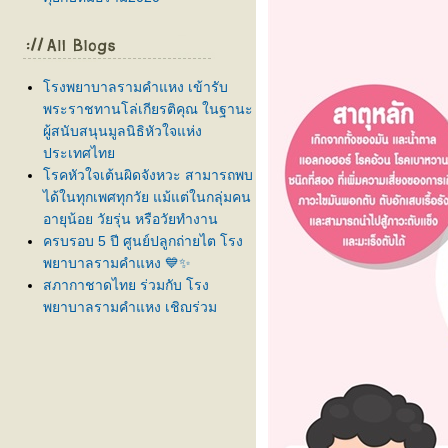
รงพยาบาลรามคำแหง เข้ารับ
พระราชทานโล่เกียรติคุณ ในฐานะ
ผู้สนับสนุนมูลนิธิหัวใจแห่ง
ประเทศไท
รคหัวใจเต้นผิดจังหวะ สามารถพบ
ได้ในทุกเพศทุกวัย แม้แต่ในกลุ่มคน
อายุน้อย วัยรุ่น หรือวัยทำงาน
ครบรอบ 5 ปี ศูนย์ปลูกถ่ายไต โรง
พยาบาลรามคำแหง 💙✨
สภากาชาดไทย ร่วมกับ โรง
พยาบาลรามคำแหง เชิญร่วม
บริจาคโลหิต ครั้งที่ 61
ลูกบ่นปวดท้องบ่อย กินยาแล้วยังไม่
ดีขึ้น... สัญญาณเตือนโรคทางเดิน
อาหารที่ต้องรีบส่องกล้อง!
สูงเร็ว โตไว ใช่สัญญาณเข้าสู่ " วั
รุ่นก่อนวัย " หรือไม่?