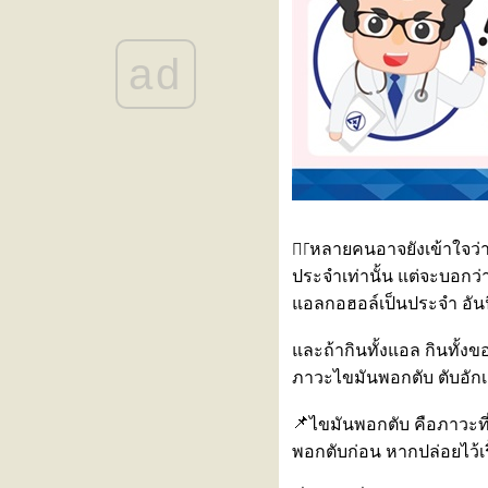
ขอเชิญร่วมงานสัมมนา “รู้ทันโรค
ไต วางแผนการรักษา เข้าใจทาง
ad
เลือกการปลูกถ่ายไต”
ลูกเหนื่อยง่าย หายใจเร็ว โตช้า
อาจเป็นสัญญาณเตือนของ ‘โรค
ผนังกั้นหัวใจห้องบนรั่วในเด็ก
(ASD)’
“Impella” นวัตกรรมสายสวนพยุง
หัวใจขนาดเล็ก เพิ่มโอกาสรอด
ชีวิตให้ผู้ป่วยวิกฤตโดย “ไม่ต้อง
ผ่าตัดใหญ่”
หลายคนอาจยังเข้าใจว่า
งานสัมมนา “Back to Balance: คืน
ประจำเท่านั้น แต่จะบอกว่า
สมดุล คอ ไหล่ หลัง เข่า”
อลกอฮอล์เป็นประจำ อันนี้เ
หมอนรองกระดูกทับเส้นประสาท
สัญญาณเตือนว่ากระดูกสันหลัง
ละถ้ากินทั้งแอล กินทั้งข
กำลังมีปัญหา
ภาวะไขมันพอกตับ ตับอักเสบ
เพราะสุขภาพที่ดี…คือการรักตัวเอง
นทุกแบบที่คุณเป็น
ไขมันพอกตับ คือภาวะท
สร้างเกราะป้องกันไวรัส RSV เพื่อ
พอกตับก่อน หากปล่อยไว้เรื
ห้ลูกรักปลอดภัยตั้งแต่แรกเกิด กับ
2 ทางเลือกที่คุณแม่ต้องรู้