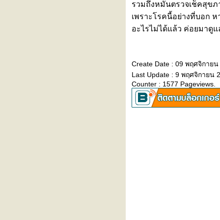
รวมถึงหมั่นตรวจเช็คสุขภ
"ไตวายเฉียบพลัน" รู้ทันได้…ก่อน
สายเกินไป
เพราะโรคนี้อย่างที่บอก ห
เล่นกีฬาอย่างปลอดภัย... เพิ่มความ
อะไรไม่ได้แล้ว ค่อยมาดู
มั่นใจก่อนลงสนาม
5 โรคต้องระวัง หลังเล่นน้ำ
สงกรานต์ ใครมีอาการรีบเช็กด่วน
Create Date : 09 พฤศจิกายน
รู้จัก 'โควิด Cicada' น่ากลัวแค่ไหน
Last Update : 9 พฤศจิกายน 
มีอะไรต้องระวัง?
Counter : 1577 Pageviews.
อากาศร้อน ‘สิวเห่อ’ หนักมาก ทำยัง
ไงดี?
เมษายนนี้... สาดความคุ้ม! รับโปร
มชั่นพิเศษประจำเดือนเมษายน
2569
สภากาชาดไทย ร่วมกับ โรง
พยาบาลรามคำแหง เชิญร่วม
บริจาคโลหิต ครั้งที่ 59
งาน "สร้างเกราะภูมิคุ้มกัน..รับวัน
สงกรานต์ RAM Songkran
Immunize Shield”
รงพยาบาลรามคำแหง รับรางวัล
เกียรติยศ Excellence in Claim