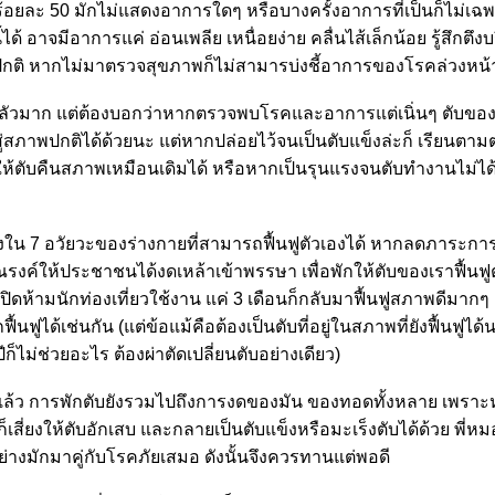
ตับ ร้อยละ 50 มักไม่แสดงอาการใดๆ หรือบางครั้งอาการที่เป็นก็ไม่
้ได้ อาจมีอาการแค่ อ่อนเพลีย เหนื่อยง่าย คลื่นไส้เล็กน้อย รู้สึกต
ปกติ หากไม่มาตรวจสุขภาพก็ไม่สามารบ่งชี้อาการของโรคล่วงหน้
ากลัวมาก แต่ต้องบอกว่าหากตรวจพบโรคและอาการแต่เนิ่นๆ ตับขอ
่สภาพปกติได้ด้วยนะ แต่หากปล่อยไว้จนเป็นตับแข็งล่ะก็ เรียนตามตร
วยให้ตับคืนสภาพเหมือนเดิมได้ หรือหากเป็นรุนแรงจนตับทำงานไม่ได้ 
่งใน 7 อวัยวะของร่างกายที่สามารถฟื้นฟูตัวเองได้ หากลดภาระการ
รงค์ให้ประชาชนได้งดเหล้าเข้าพรรษา เพื่อพักให้ตับของเราฟื้นฟูตั
ดห้ามนักท่องเที่ยวใช้งาน แค่ 3 เดือนก็กลับมาฟื้นฟูสภาพดีมากๆ แ
ูได้เช่นกัน (แต่ข้อแม้คือต้องเป็นตับที่อยู่ในสภาพที่ยังฟื้นฟูได้น
ปีก็ไม่ช่วยอะไร ต้องผ่าตัดเปลี่ยนตับอย่างเดียว)
้ว การพักตับยังรวมไปถึงการงดของมัน ของทอดทั้งหลาย เพรา
ก็เสี่ยงให้ตับอักเสบ และกลายเป็นตับแข็งหรือมะเร็งตับได้ด้วย พี่ห
่างมักมาคู่กับโรคภัยเสมอ ดังนั้นจึงควรทานแต่พอดี