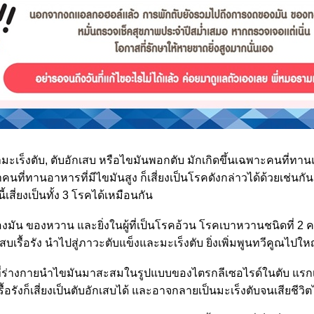
มะเร็งตับ, ตับอักเสบ หรือไขมันพอกตับ มักเกิดขึ้นเฉพาะคนที่ทา
คนที่ทานอาหารที่มีไขมันสูง ก็เสี่ยงเป็นโรคดังกล่าวได้ด้วยเช่นกัน 
สี่ยงเป็นทั้ง 3 โรคได้เหมือนกัน
องมัน ของหวาน และยิ่งในผู้ที่เป็นโรคอ้วน โรคเบาหวานชนิดที่ 2 ค
เรื้อรัง นำไปสู่ภาวะตับแข็งและมะเร็งตับ ยิ่งเพิ่มพูนทวีคูณไปให
ี่ร่างกายนำไขมันมาสะสมในรูปแบบของไตรกลีเซอไรด์ในตับ แรกเร
้อรังก็เสี่ยงเป็นตับอักเสบได้ และอาจกลายเป็นมะเร็งตับจนเสียชีวิตไ