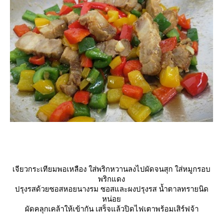
เจียวกระเทียมพอเหลือง ใส่พริกหวานลงไปผัดจนสุก ใส่หมูกรอบ
พริกแดง
ปรุงรสด้วยซอสหอยนางรม ซอสและผงปรุงรส น้ำตาลทรายนิด
หน่อ
ผัดคลุกเคล้าให้เข้ากัน เสร็จแล้วปิดไฟเตาพร้อมเสิร์ฟจ้า