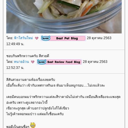
ดย:
ฟ้าใสวันใหม่
28 ตุลาคม 2563
12:49:49 น.
ชอบกินพริกหวานครับ สีสวยดี
ดย:
ทนายอ้วน
28 ตุลาคม 2563
12:52:37 น.
สีสันสวยงามตามท้องเรื่องเลยครับ
เมื่อกี้จะลั่นว่า เข้ากับเทศกาลกินเจ หันมาเห็นหมูกรอบ.....ไม่เจแล้วละ
เคยมีคนบอกผมว่าพริกหวานแต่ละสีราคามันไม่เท่ากัน เหมือนสีเหลืองจะแพงสุด
อ่ะครับ เพราะดูแลยากอะไรงี้
เขียวจะถูกสุด เค้าบอกว่าปลูกยังไงก็ได้เขียว
ไม่รู้เค้าหลอกผมป่าว แต่ผมก็เชื่อนะครับ
พอดีเป็นคนซื่อๆ