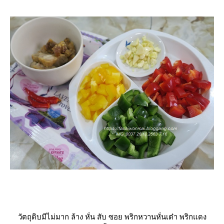
วัตถุดิบมีไม่มาก ล้าง หั่น สับ ซอย พริกหวานหั่นเต๋า พริกแดง