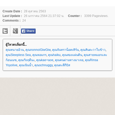
Create Date :
28 ตุลาคม 2563
Last Update :
26 มกราคม 2564 21:37:02 น.
Counter :
3399 Pageviews.
Comments :
24
ผู้โหวตบล็อกนี้...
คุณทนายอ้วน
,
คุณnonnoiGiwGiw
,
คุณจันทราน็อคเทิร์น
,
คุณสันตะวาใบข้าว
,
คุณSleepless Sea
,
คุณหอมกร
,
คุณhaiku
,
คุณสองแผ่นดิน
,
คุณสายหมอกและ
ก้อนเมฆ
,
คุณเริงฤดีนะ
,
คุณkae+aoe
,
คุณคนผ่านทางมาเจอ
,
คุณRinsa
Yoyolive
,
คุณเนินน้ำ
,
คุณschnuggy
,
คุณตะลีกีปัส