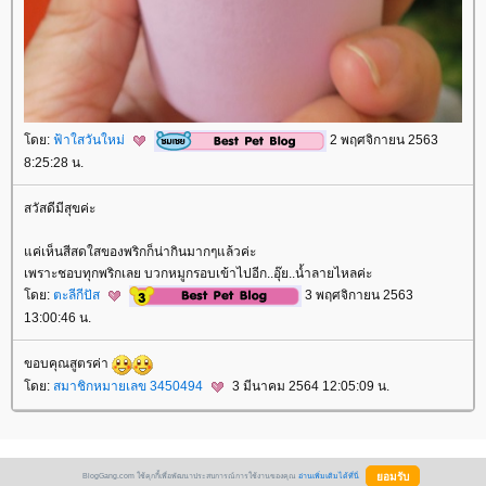
ดย:
ฟ้าใสวันใหม่
2 พฤศจิกายน 2563
8:25:28 น.
สวัสดีมีสุขค่ะ
ค่เห็นสีสดใสของพริกก็น่ากินมากๆแล้วค่ะ
เพราะชอบทุกพริกเลย บวกหมูกรอบเข้าไปอีก..อุ๊ย..น้ำลายไหลค่ะ
ดย:
ตะลีกีปัส
3 พฤศจิกายน 2563
13:00:46 น.
ขอบคุณสูตรค่า
ดย:
สมาชิกหมายเลข 3450494
3 มีนาคม 2564 12:05:09 น.
BlogGang.com ใช้คุกกี้เพื่อพัฒนาประสบการณ์การใช้งานของคุณ
อ่านเพิ่มเติมได้ที่นี่