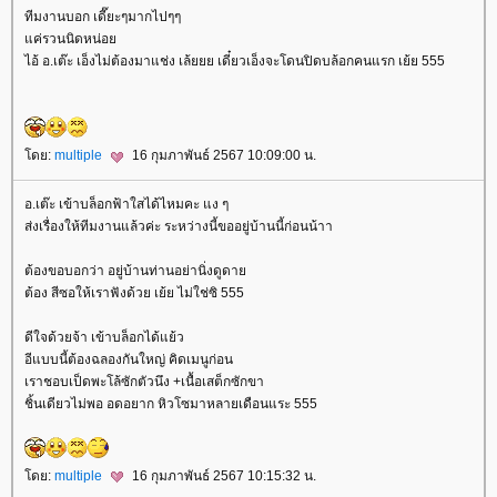
ทีมงานบอก เดี๊ยะๆมากไปๆๆ
ค่รวนนิดหน่อ
ไอ้ อ.เต๊ะ เอ็งไม่ต้องมาแช่ง เล้ยยย เดี๋ยวเอ็งจะโดนปิดบล้อกคนแรก เย้ย 555
ดย:
multiple
16 กุมภาพันธ์ 2567 10:09:00 น.
อ.เต๊ะ เข้าบล็อกฟ้าใสได้ไหมคะ แง ๆ
ส่งเรื่องให้ทีมงานแล้วค่ะ ระหว่างนี้ขออยู่บ้านนี้ก่อนน้าา
ต้องขอบอกว่า อยู่บ้านท่านอย่านิ่งดูดา
ต้อง สีซอให้เราฟังด้วย เย้ย ไม่ใช่ซิ 555
ดีใจด้วยจ้า เข้าบล็อกได้แย้ว
อีแบบนี้ต้องฉลองกันใหญ่ คิดเมนูก่อน
เราชอบเป็ดพะโล้ซักตัวนึง +เนื้อเสต็กซักขา
ชิ้นเดียวไม่พอ อดอยาก หิวโซมาหลายเดือนแระ 555
ดย:
multiple
16 กุมภาพันธ์ 2567 10:15:32 น.