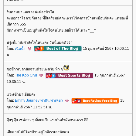
รีบตามมาแลกเลยค่ะน้องฟ้าใส
จะบอกว่าใจตรงกันเลย พี่ก็เตรียมผัดกะเพราไว้ส่งการบ้านเหมือนกันค่ะ แต่ของพี่
เผ็ดกว่า 555
ผัดกะเพราเป็นเมนูที่หนึ่งในใจคนไทยเลยก็ว่าได้เนาะ ^__^
พรุ่งนี้มาส่งกำลังใจให้นะคะ วันนี้หมดตัวจ้า
ดย:
เนินน้ำ
15 กุมภาพันธ์ 2567 10:06:11
น.
ขอข้าวเปล่าสักจานด้วยนะครับ หิว ๆ
ดย:
The Kop Civil
15 กุมภาพันธ์ 2567
10:35:11 น.
วะเข้ามาเยี่ยมค่ะ
ดย:
Emmy Journey พากิน พาเที่ยว
15
กุมภาพันธ์ 2567 11:52:51 น.
อุ๊ยๆ อุ๊ย เชฟสาวๆบล็อกแก๊ง แข่งกันทำผัดกระเพรา อิอิ
เสียดายไม่มีใครบ้านอยู่ใกล้เราเลยซักคน