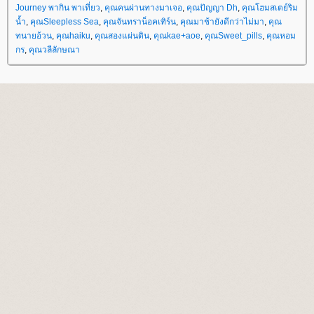
Journey พากิน พาเที่ยว
,
คุณคนผ่านทางมาเจอ
,
คุณปัญญา Dh
,
คุณโฮมสเตย์ริม
น้ำ
,
คุณSleepless Sea
,
คุณจันทราน็อคเทิร์น
,
คุณมาช้ายังดีกว่าไม่มา
,
คุณ
ทนายอ้วน
,
คุณhaiku
,
คุณสองแผ่นดิน
,
คุณkae+aoe
,
คุณSweet_pills
,
คุณหอม
กร
,
คุณวลีลักษณา