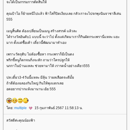
จะได้เป็นกรรมการตัดสินให้
คุณป้าโอ ก็ย้ายหนีไปแล้ว ฟ้าใสก็ปิดเงียบเลย กลัวเราจะไปจกพุงนินจาชาลีเล่น
555
เมนูสิ้นคิด ต้องเปลี่ยนเป็นเมนู สร้างสรรค์ แล้วละ
ได้รางวัลอันดับ1 แบบนี้ จะว่าไป ตั้งแต่เกิดมาเราก็กินผัดกระเพรานี่แหละ แยะ
มาก ตั้งแต่ซื้อเค้า เดี๋ยวนี้พัฒนามาทำเอง
เพราะวัตถุดิบ ไม่ต้องซื้อหา กระเพราก็มีเป็นดง
พริกขี้หนูก็ดกจนกิ่งจะหัก ถามว่าใครปลูกให้
นกกาในบ้านแหละ ช่วยหามาให้ เรารดน้ำอย่างเดียว555
ปล.เดี๋ยว3-4วันนี้แหละ มีลุ้น ว่าผลเลือดจะดีมั้
ถ้าดีต้องฉลองกันใหญ่ กินให้พุงแตกเล
อดอยากปากแห้งมานาน เย้ย 555
ดย:
multiple
15 กุมภาพันธ์ 2567 11:58:13 น.
สวัสดีค่ะคุณน้องฟ้า