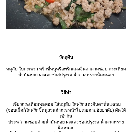
วัตถุดิบ
หมูสับ ใบกะเพรา พริกขี้หนูหรือพริกแดงจินดาตามชอบ กระเทียม
น้ำมันหอย ผงและซอสปรุงรส น้ำตาลทรายนิดหน่อ
วิธีทำ
เจียวกระเทียมพอหอม ใส่หมูสับ ใส่พริกแดงจินดาหั่นแฉลบ
(ชอบเผ็ดก็ใส่พริกขี้หนูสวนตำกระหน่ำไปเลยตามอัธยาศัย) ผัดให้
เข้ากัน
ปรุงรสตามชอบด้วยน้ำมันหอย ผงและซอสปรุงรส น้ำตาลทรา
นิดหน่อ