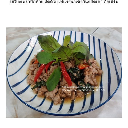
ส่ใบะเพราปิดท้าย ผัดด้วยไฟแรงพอเข้ากันก็ปิดเตา ตักเสิร์ฟ