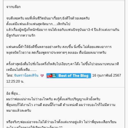
จากบล๊อก
จบดีเลยครับ ผมที่เห็นชีวิตมันมาเรื่อยๆ ยังดีใจด้วยเลยครับ
ตั้งแต่มีแฟนแล้วแฟนสุดจัดมาก.....เลิกกันไป
ล้วเรื่องผู้หญิงก็หนักข้อมาก จนได้เจอกับแฟนปัจจุบันมา3-4 ปีแล้วแต่งงานกัน
มีลูกกันจากความรัก
ฟนคนนี้ทำให้ย้งดีขึ้นหลายอย่างครับ สงบขึ้น นิ่งขึ้น ไม่ค้่อยแสดงอาการ
หงุดหงิดโวยวาย ลดเรื่องพูดจาประหลาดๆ ลงเยอะ ดื่มน้อยลงมากครับ
ครั้งล่าสุดย้งดื่มไปชั่งโมงครึ่งก็หลับไปเงียบๆ คาโต๊ะ ไม่ขึ้นไปวอนนาบทบนเวที
เหมือนไอ่ที่เหลือ........
ดย:
จันทราน็อคเทิร์น
16 กุมภาพันธ์ 2567
12:25:20 น.
อ้อ พี่ยุน...
ผมว่าพ่อแม่น่าจะไม่ว่าอะไรครับ คงรู้ตั้งแต่รับปริญญาแล้วมั้งครับ
พี่ยุนจบก็ได้งานไว งานดี ตอนนี้ก็งานดี ตำแหน่งดี ผมว่าจบอะไรก็ไม่มีความ
หมายแล้วละครับ
หรือจริงๆ พ่อแม่อาจจะไม่ได้ว่าอะไรตั้งแต่แรกอยู่แล้ว ไม่ว่าพี่ยุนจะเลือกเรียน
อะไร แค่ใจอยากให้เรียนวิดวะก็ตาม ^^