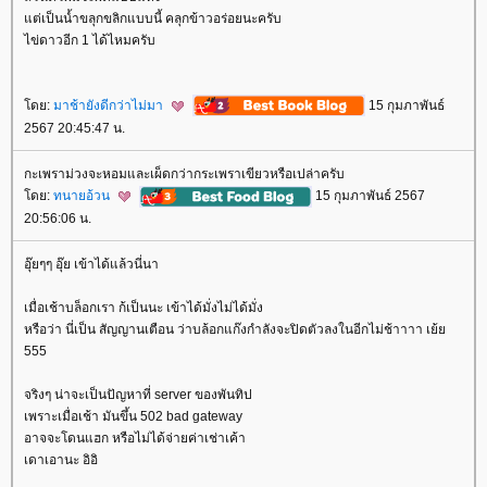
ต่เป็นน้ำขลุกขลิกแบบนี้ คลุกข้าวอร่อยนะครับ
ไข่ดาวอีก 1 ได้ไหมครับ
ดย:
มาช้ายังดีกว่าไม่มา
15 กุมภาพันธ์
2567 20:45:47 น.
กะเพราม่วงจะหอมและเผ็ดกว่ากระเพราเขียวหรือเปล่าครับ
ดย:
ทนายอ้วน
15 กุมภาพันธ์ 2567
20:56:06 น.
อุ๊ยๆๆ อุ๊ย เข้าได้แล้วนี่นา
เมื่อเช้าบล็อกเรา ก้เป็นนะ เข้าได้มั่งไม่ได้มั่ง
หรือว่า นี่เป็น สัญญานเตือน ว่าบล้อกแก๊งกำลังจะปิดตัวลงในอีกไม่ช้าาาา เย้
555
จริงๆ น่าจะเป็นปัญหาที่ server ของพันทิป
เพราะเมื่อเช้า มันขึ้น 502 bad gateway
อาจจะโดนแฮก หรือไม่ได้จ่ายค่าเช่าเค้า
เดาเอานะ อิอิ