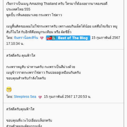
เรียกว่าเป็นเมนู Amazing Thailand ครับ ใครมาก็ต้องอยากมาลองขอดี
ประเทศไทย 555
พูดปั้บ กลิ่นลอยมาเลย กระเพรา ไข่ดาว
เมนูสิ้นคิดของผมไม่ใช่กระเพราครับ เพราะผมกินเผ็ดได้น้อย แต่คือไขเจียว หมู
สับก็ไม่ใส่ กับอีกทีคือหมูกระเทียม หรือ ผัดซีอิ๋ว
ดย:
จันทราน็อคเทิร์น
15 กุมภาพันธ์ 2567
17:10:34 น.
สวัสดีครับ คุณฟ้าใส
กะเพราหมูสับ น่าทานครับ กะเพราเป็นสีม่วงด้ว
เมนูข้าวราดกะเพราไข่ดาว กินบ่อยอยู่เหมือนกันครับ
ขอบคุณสำหรับกำลังใจครับ
ดย:
Sleepless Sea
15 กุมภาพันธ์ 2567 17:20:53 น.
สวัสดีครับคุณฟ้าใส
ขอบคุณที่แวะไปเยี่ยมบล็อกครับ
ส่วนตัวผมจะผัดแบบแห้ง