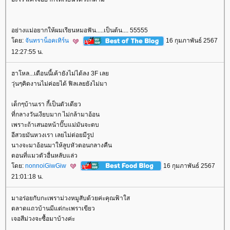
อย่างแม่อยากให้ผมเรียนหมอฟัน.....เป็นต้น.... 55555
ดย:
จันทราน็อคเทิร์น
16 กุมภาพันธ์ 2567
12:27:55 น.
ฮาโหล...เดือนนี้เค้ายังไม่ได้ลง 3F เล
วุ่นๆคิดงานไม่ค่อยได้ ฟิลเลยยังไม่มา
เด็กๆบ้านเรา กี้เป็นตัวเดียว
ที่กลางวันเงียบมาก ไม่กล้ามาอ้อน
เพราะถ้าเสนอหน้าปั๊บแม่มันจะตบ
อีสวยมันหวงเรา เลยไม่ต่อยมีรูป
นางจะมาอ้อนมาให้ลูบหัวตอนกลางคืน
ตอนที่แมวตัวอื่นหลับแล่ว
ดย:
nonnoiGiwGiw
16 กุมภาพันธ์ 2567
21:01:18 น.
มาอร่อยกับกะเพราม่วงหมูสับด้วยค่ะคุณฟ้าใส
ตลาดแถวบ้านมีแต่กะเพราเขียว
เจอสีม่วงจะซื้อมาบ้างค่ะ