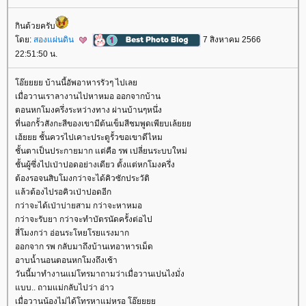
กินด้วยครับ
ดย:
สองแผ่นดิน
7 สิงหาคม 2566
22:51:50 น.
อ๊ยยยย บ้านนี้อัพอาหารรัวๆ ไปเล
เมื่อวานเราลางานไปหาหมอ ออกจากบ้าน
ตอนหกโมงครึ่งระหว่างทาง ผ่านบ้านๆหนึ่ง
ที่นอกรั้วสังกะสีของเขามีต้นเข็มสีชมพูดเพียบเล้
เฮ้ยยย ชั้นควรไปเคาะประตูรั้วขอเขาดีไหม
ชั้นตาเป็นประกายมาก แต่คือ รพ เปลี่ยนระบบใหม่
ชั้นผู้ซึ่งไปเป่าปอดอย่างเดียว ตั้งแต่หกโมงครึ่ง
ต้องรอจนสิบโมงกว่าจะได้คิวซักประวัติ
ล้วต้องไปรอคิวเป่าปอดอีก
กว่าจะได้เป่าบ่ายสาม กว่าจะหาหมอ
กว่าจะรับยา กว่าจะทำบัตรนัดครั้งต่อไป
สี่โมงกว่า อ่อนระโหยโรยแรงมาก
ออกจาก รพ กลับมาถึงบ้านเทอาหารเม็ด
อาบน้ำนอนตอนหกโมงถึงเช้า
วันนี้มาทำงานแม่โทรมาถามว่าเมื่อวานเปนไงมั่ง
บบ.. ถามแม่กลับไปว่า อ่าว
เมื่อวานน้องไม่ได้โทรหาแม่หรอ โอ๊