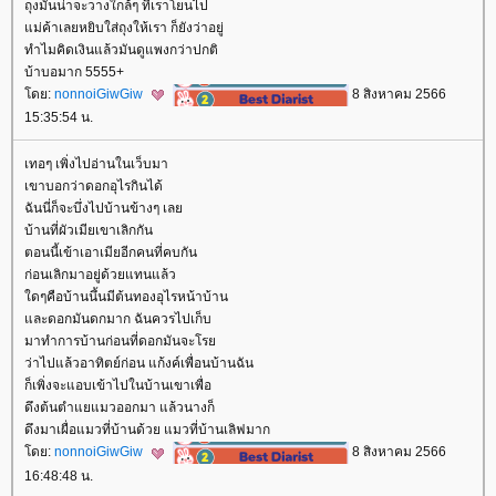
ถุงมันน่าจะวางใกล้ๆ ที่เราโยนไป
ม่ค้าเลยหยิบใส่ถุงให้เรา ก็ยังว่าอยู่
ทำไมคิดเงินแล้วมันดูแพงกว่าปกติ
บ้าบอมาก 5555+
ดย:
nonnoiGiwGiw
8 สิงหาคม 2566
15:35:54 น.
เทอๆ เพิ่งไปอ่านในเว็บมา
เขาบอกว่าดอกอุไรกินได้
ฉันนี่ก็จะบึ่งไปบ้านข้างๆ เล
บ้านที่ผัวเมียเขาเลิกกัน
ตอนนี้เข้าเอาเมียอีกคนที่คบกัน
ก่อนเลิกมาอยู่ด้วยแทนแล้ว
ดๆคือบ้านนึ้นมีต้นทองอุไรหน้าบ้าน
ละดอกมันดกมาก ฉันควรไปเก็บ
มาทำการบ้านก่อนที่ดอกมันจะโร
ว่าไปแล้วอาทิตย์ก่อน แก้งค์เพื่อนบ้านฉัน
ก็เพิ่งจะแอบเข้าไปในบ้านเขาเพื่อ
ดึงต้นตำแยแมวออกมา แล้วนางก็
ดึงมาเผื่อแมวที่บ้านด้วย แมวที่บ้านเลิฟมาก
ดย:
nonnoiGiwGiw
8 สิงหาคม 2566
16:48:48 น.