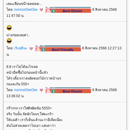
เลอะเลือนขน๊าดดดดด...
ดย:
nonnoiGiwGiw
8 สิงหาคม 2566
11:47:50 น.
น่าอร่อยเลยค่า..
ดย:
เริงฤดีนะ
8 สิงหาคม 2566 12:27:13
น.
8.8 เราไม่ได้อะไรเล
หน้ามืดซื้อไปก่อนหน้านี้แล้ว
ได้ๆ เดี๋ยวเราลงผัดดอกไม้กวาดบ้านๆ
ก่องละกัน 555+
ดย:
nonnoiGiwGiw
8 สิงหาคม 2566
13:36:02 น.
กร๊ากกก เราใส่ศิลผิดข้อ 5555+
จริง วันนั้น จัดผักโยนๆ ใส่ตะกร้า
ห้แม่ค้า เราก็เห็นแล้วนะว่าอีเห็ดเนี่ยะ
มันไม่สวยเลยเราไม่เอา แต่เดาว่า