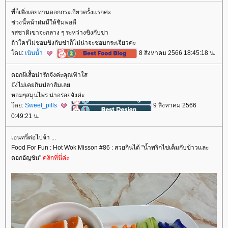
พี่ก็เพิ่งเคยทานดอกกระเจียวครั้งแรกค่ะ
ช่วงนี้หน้าฝนมีให้ชิมพอดี
รสชาติเขาจะกลาง ๆ ระหว่างขิงกับข่า
ถ้าใครไม่ชอบขิงกับข่าก็ไม่น่าจะชอบกระเจียวค่ะ
ดย:
เนินน้ำ
8 สิงหาคม 2566 18:45:18 น.
ดอกผีเสื้อน่ารักจังค่ะคุณฟ้าใส
ังไม่เคยกินปลาส้มเล
หอมๆสมุนไพร น่าอร่อยจังค่ะ
ดย:
Sweet_pills
9 สิงหาคม 2566
0:49:21 น.
เอนทรี่ต่อไปจ้า ...
Food For Fun : Hot Wok Misson #86 : สวยกินได้ "น้ำพริกไข่เค็มกับข้าวและ
ดอกอัญชัน"
คลิกที่นี่ค่ะ