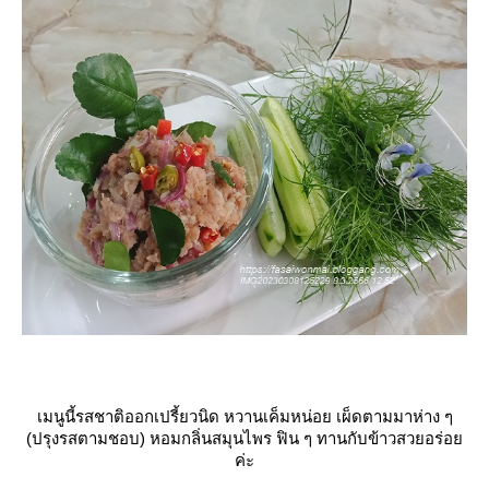
เมนูนี้รสชาติออกเปรี้ยวนิด หวานเค็มหน่อย เผ็ดตามมาห่าง ๆ
(ปรุงรสตามชอบ) หอมกลิ่นสมุนไพร ฟิน ๆ ทานกับข้าวสวยอร่อ
ค่ะ