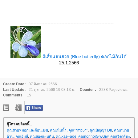
----------------------------------------------------------
ผีเสื้อแสนสวย (Blue butterfly) ดอกไม้กินได้
25.1.2566
Create Date :
07 สิงหาคม 2566
Last Update :
21 ตุลาคม 2568 19:08:13 น.
Counter :
2238 Pageviews.
Comments :
15
ผู้โหวตบล็อกนี้...
คุณสายหมอกและก้อนเมฆ
,
คุณเนินน้ำ
,
คุณ**mp5**
,
คุณปัญญา Dh
,
คุณทนา
อ้วน
,
คุณอุ้มสี
,
คุณสองแผ่นดิน
,
คุณkae+aoe
,
คุณnonnoiGiwGiw
,
คุณเริงฤดีนะ
,