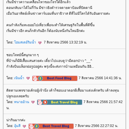
เริ่มมีข่าวความเคลื่อนไหวของโจรใต้อีกแล้ว
ตอนกลับมาได้ไม่กี่วัน มีข่าวยิงตำรวจตายคาป้อมที่ปัตตานี
เมื่อวันอาทิตย์เห็นข่าวคาร์บอมที่นราธิวาส ดีที่ไม่มีใครได้รับอันตรายค่ะ
คนกำลังเริ่มทะยอยไปเที่ยวเพื่อจะทำให้เศรษฐกิจในพื้นที่ดีขึ้น
เริ่มมีข่าวอีก คนก็กลัวกันอีก ก็ต้องนับหนึ่งกันใหม่อีกค่ะ
ดย:
ฮมสเตย์ริมน้ำ
7 สิงหาคม 2566 13:32:19 น.
ชอบโจทย์นี้สนุกมาก ๆ
ที่บ้านก็มีผีเสื้อแสนสวยค่ะ เดี๋ยวไปแอบดูว่ามีดอกป่าว ^__^
กำลังปั่นบล็อกย่อรูปอยู่ค่ะ พรุ่งนี้จะส่งการบ้านเหมือนกัน อิอิ...
ดย:
เนินน้ำ
7 สิงหาคม 2566 14:41:36 น.
ติดตามเพจขายเค้กอยู้เจ้านึง เค้าก็ชอบเอาดอกผีเสื้อมาแต่งเค้กครับ เค้าลงทุน
ปลูกเองเลยครับ
ดย:
ทนายอ้วน
7 สิงหาคม 2566 21:57:42
น.
น่ากินมากค่ะ
ดย:
อุ้มสี
7 สิงหาคม 2566 22:27:02 น.