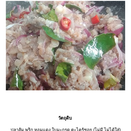
วัตถุดิบ
ปลาส้ม พริก หอมแดง ใบมะกรูด ตะไคร้ซอย (ไม่มี ไม่ได้ใส่)