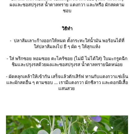
ผงและซอสปรุงรส น้ำตาลทราย แตงกวา และ/หรือ ผักสดตาม
ชอบ
วิธีทำ
- ปลาส้มเลาะก้างออกให้หมด ตั้งกระทะใส่น้ำมัน พอร้อนได้ที่
ส่ปลาส้มลงไป ยี ๆ ผัด ๆ ให้สุกแห้ง
- ใส่ พริกซอย หอมซอย ตะไคร้ซอย (ไม่มี ไม่ได้ใส่) ใบมะกรูดฉีก
ชิมและปรุงรสด้วยผงและซอสปรุงรส น้ำตาลทรายนิดหน่อ
- ผัดคลุกเคล้าให้เข้ากัน เสร็จแล้วตักเสิร์ฟ ทานกับแตงกวาแช่เย็น
ละผักสดอื่น ๆ ตามชอบ ... เรามีแตงกวา ผักชีลาว และดอกผีเสื้อ
สนสว