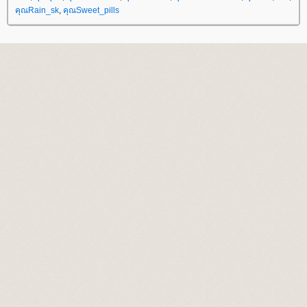
คุณRain_sk
,
คุณSweet_pills