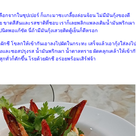
ลือกจากในซุปเปอร์ ก็แกะมาซะเกลี้ยงล่อนจ้อน ไม่มีมันกุ้งของดี
ย ขาดสีสันและรสชาติที่ชอบ เราก็เลยพลิกแพลงเติมน้ำมันพริกเผา
นิดพอแก้ขัด นี่ถ้ามีมันกุ้งเสวยติดตู้เย็นก็ดีหรอก
ผักชี โขลกให้เข้ากันเอาลงไปผัดในกระทะ เสร็จแล้วเอากุ้งใส่ลงไ
ผงและซอสปรุงรส น้ำมันพริกเผา น้ำตาลทราย ผัดคลุกเคล้าให้เข้าก
ุกทั่วก็ตักขึ้น โรยด้วยผักชี อร่อยพร้อมเสิร์ฟจ้า