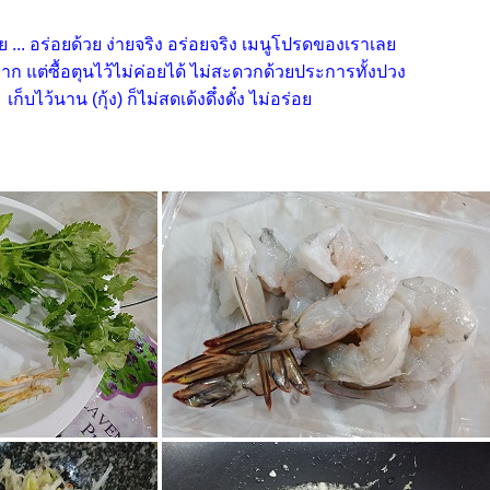
าย ... อร่อยด้วย ง่ายจริง อร่อยจริง เมนูโปรดของเราเล
มาก แต่ซื้อตุนไว้ไม่ค่อยได้ ไม่สะดวกด้วยประการทั้งปวง
เก็บไว้นาน (กุ้ง) ก็ไม่สดเด้งดึ๋งดั๋ง ไม่อร่อ