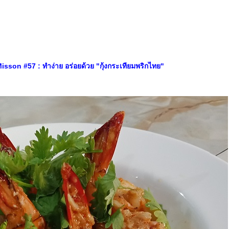
son #57 : ทำง่าย อร่อยด้วย "กุ้งกระเทียมพริกไทย"