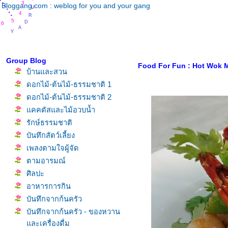
.
.
.
U
.
3
Bloggang.com : weblog for you and your gang
.
R
.
.
4
D
5
6
A
Y
8
Group Blog
Food For Fun : Hot Wok Mis
บ้านและสวน
ดอกไม้-ต้นไม้-ธรรมชาติ 1
ดอกไม้-ต้นไม้-ธรรมชาติ 2
คคตัสและไม้อวบน้ำ
รักษ์ธรรมชาติ
บันทึกสัตว์เลี้ยง
เพลงตามใจผู้จัด
ตามอารมณ์
ศิลปะ
อาหารการกิน
บันทึกจากก้นครัว
บันทึกจากก้นครัว - ของหวาน
ละเครื่องดื่ม