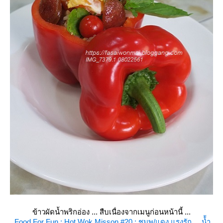
ข้าวผัดน้ำพริกอ่อง ... สืบเนื่องจากเมนูก่อนหน้านี้ ...
Food For Fun : Hot Wok Misson #20 : ชมพู/แดง แรงรัก ... น้้ำ