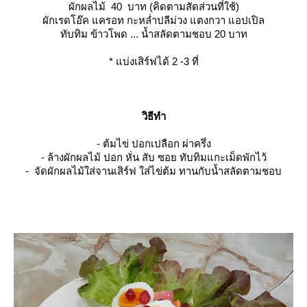
ผักผลไม้ 40 บาท (คิดตามสัดส่วนที่ใช้)
ผักเรดโอ๊ค แครอท กะหล่ำปลีม่วง แตงกวา แอปเปิล
ทับทิม ข้าวโพด ... น้ำสลัดตามชอบ 20 บาท
*
บ่งเสิร์ฟได้ 2 -3 ที่
วิธีทำ
- ต้มไข่ ปอกเปลือก ผ่าครึ่ง
- ล้างผักผลไม้ ปอก หั่น สับ ซอย ทับทิมแกะเม็ดพักไว้
- จัดผักผลไม้ใส่จานเสิร์ฟ ใส่ไข่ต้ม ทานกับน้ำสลัดตามชอบ