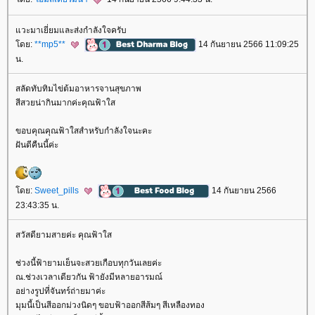
วะมาเยี่ยมและส่งกำลังใจครับ
ดย:
**mp5**
14 กันยายน 2566 11:09:25
น.
สลัดทับทิมไข่ต้มอาหารจานสุขภาพ
สีสวยน่ากินมากค่ะคุณฟ้าใส
ขอบคุณคุณฟ้าใสสำหรับกำลังใจนะคะ
ฝันดีคืนนี้ค่ะ
ดย:
Sweet_pills
14 กันยายน 2566
23:43:35 น.
สวัสดียามสายค่ะ คุณฟ้าใส
ช่วงนี้ฟ้ายามเย็นจะสวยเกือบทุกวันเลยค่ะ
ณ.ช่วงเวลาเดียวกัน ฟ้ายังมีหลายอารมณ์
อย่างรูปที่จันทร์ถ่ายมาค่ะ
มุมนี้เป็นสีออกม่วงนิดๆ ขอบฟ้าออกสีส้มๆ สีเหลืองทอง