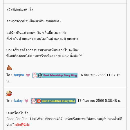
สวัสดีค่ะน้องฟ้าใส
อาหารคาวบ้านน้องน่ากินเสมอเลยค่ะ
ต่น้องกินแฟตอนหกโมงเย็นนี่เก่งมากค่ะ
พี่เช้ากับบ่ายพอค่ะ แบบไม่เกินบ่ายสามด้วยนะคะ
บางครั้งเราต้องการบรรยากาศที่มันต่างไปค่ะน้อง
พี่เลยต้องออกไปตามหาร้านที่อร่อยๆและน่านั่งค่ะ ^^
ดย:
tanjira
16 กันยายน 2566 11:37:15
น.
ดย:
katoy
17 กันยายน 2566 5:38:48 น.
เอนทรี่ต่อไปจ้า ...
Food For Fun : Hot Wok Misson #87 : อร่อยร้อยบาท "ห่อหมกหมูสับกะหล่ำปลี
ม่วง"
คลิกที่นี่ค่ะ