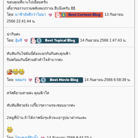
ขอบคุณที่แวะไปเยี่ยมครับ
เดี๋ยวขอรวบรวมพลังลมปราณ ฮึบนึงครับ อิอิ
ดย:
มาช้ายังดีกว่าไม่มา
13 กันยายน
2566 22:41:44 น.
น่ากินค่ะ
ดย:
อุ้มสี
14 กันยายน 2566 1:47:43 น.
ทับทิมกับไข่ต้มนี่ต้องแยกกันกินค่ะคุณฟ้า
กินพร้อมกันนี่ส่วนตัวทำใจลำบากค่ะ
ดย:
หอมกร
14 กันยายน 2566 6:58:39 น.
สวัสดียามสายค่ะ คุณฟ้าใส
ทับทิมสีสวยจัง เปรี้ยวๆหวานๆจะชอบมากค่ะ
2หมูที่บ้าน ถ้าได้ภาพนิ่งๆแล้วจะเอารูปมาฝากนะคะ
ดย:
ฮมสเตย์ริมน้ำ
14 กันยายน 2566 9:44:33 น.