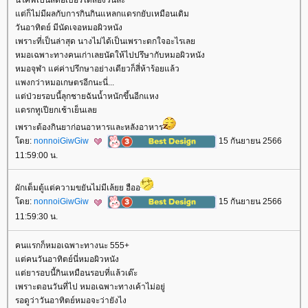
นี่โคฟเป็นสตอเบอรี่ได้สองวันละ
ต่ก็ไม่มีผลกับการกินกินแหลกแดรกยับเหมือนเดิม
วันอาทิตย์ มีนัดเจอหมอผิวหนัง
เพราะที่เป็นล่าสุด นางไม่ได้เป็นเพราะตกใจอะไรเล
หมอเฉพาะทางคนเก่าเลยนัดให้ไปปรึษากับหมอผิวหนัง
หมอจุฬา แค่ค่าปรึกษาอย่างเดียวก็สี่ห้าร้อยแล้ว
พงกว่าหมอเกษตรอีกนะนี่...
ต่ป่วยรอบนี้ลุกชายฉันน้ำหนักขึ้นอีกแหง
ดรกทูเปียกเช้าเย็นเล
เพราะต้องกินยาก่อนอาหารและหลังอาหาร
ดย:
nonnoiGiwGiw
15 กันยายน 2566
11:59:00 น.
ผักเต็มตู้แต่ความขยันไม่มีเล้ยย ฮืออ
ดย:
nonnoiGiwGiw
15 กันยายน 2566
11:59:30 น.
คนแรกก็หมอเฉพาะทางนะ 555+
ต่คนวันอาทิตย์นี่หมอผิวหนัง
ต่ยารอบนี้กินเหมือนรอบที่แล้วเด๊ะ
เพราะตอนวันที่ไป หมอเฉพาะทางเค้าไม่อยู่
รอดูว่าวันอาทิตย์หมอจะว่ายังไง