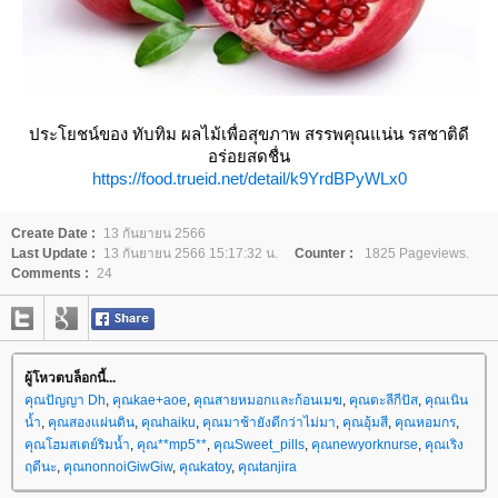
ประโยชน์ของ ทับทิม ผลไม้เพื่อสุขภาพ สรรพคุณแน่น รสชาติดี
อร่อยสดชื่น
https://food.trueid.net/detail/k9YrdBPyWLx0
Create Date :
13 กันยายน 2566
Last Update :
13 กันยายน 2566 15:17:32 น.
Counter :
1825 Pageviews.
Comments :
24
ผู้โหวตบล็อกนี้...
คุณปัญญา Dh
,
คุณkae+aoe
,
คุณสายหมอกและก้อนเมฆ
,
คุณตะลีกีปัส
,
คุณเนิน
น้ำ
,
คุณสองแผ่นดิน
,
คุณhaiku
,
คุณมาช้ายังดีกว่าไม่มา
,
คุณอุ้มสี
,
คุณหอมกร
,
คุณโฮมสเตย์ริมน้ำ
,
คุณ**mp5**
,
คุณSweet_pills
,
คุณnewyorknurse
,
คุณเริง
ฤดีนะ
,
คุณnonnoiGiwGiw
,
คุณkatoy
,
คุณtanjira