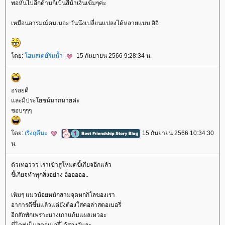
พอหันไปอีกด้านก็เป้นสีน้ำเงินเข้มๆค่ะ
เหมือนอารมณ์คนเนอะ วันนึงเปลี่ยนแปลงได้หลายแบบ อิอิ
ดย:
ฮมสเตย์ริมน้ำ
15 กันยายน 2566 9:28:34 น.
อร่อยดี
ละมีประโยชน์มากมายค่ะ
ชอบๆๆๆ
ดย:
เริงฤดีนะ
15 กันยายน 2566 10:34:30
น.
ตัวเทอววว เราเข้าสู่โหมดขี้เกียจอีกแล้ว
ขี้เกียจทำทุกสิ่งอย่าง ฮือออออ..
เหิมๆ แมวน้อยหนักสามจุดหกกิโลของเรา
อาการดีขึ้นแล้วแต่ยังต้องใส่คอล่าสตอเบอรี่
อีกสักพักเพราะนางเกาแก้มแผลเหวอะ