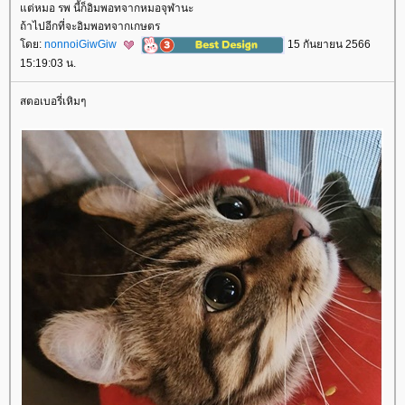
ต่หมอ รพ นี้ก็อิมพอทจากหมอจุฬานะ
ถ้าไปอีกที่จะอิมพอทจากเกษตร
ดย:
nonnoiGiwGiw
15 กันยายน 2566
15:19:03 น.
สตอเบอรี่เหิมๆ