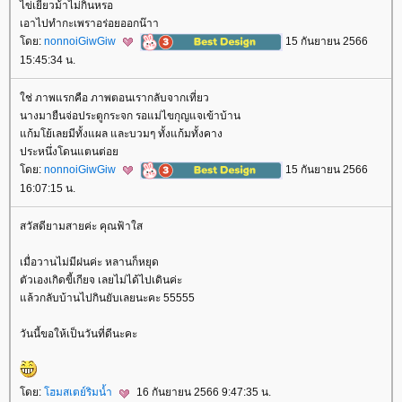
ไข่เยี่ยวม้าไม่กินหรอ
เอาไปทำกะเพราอร่อยออกน๊าา
ดย:
nonnoiGiwGiw
15 กันยายน 2566
15:45:34 น.
ช่ ภาพแรกคือ ภาพตอนเรากลับจากเที่ยว
นางมายืนจ่อประตูกระจก รอแม่ไขกุญแจเข้าบ้าน
ก้มโย้เลยมีทั้งแผล และบวมๆ ทั้งแก้มทั้งคาง
ประหนึ่งโดนแตนต่อ
ดย:
nonnoiGiwGiw
15 กันยายน 2566
16:07:15 น.
สวัสดียามสายค่ะ คุณฟ้าใส
เมื่อวานไม่มีฝนค่ะ หลานก็หยุด
ตัวเองเกิดขี้เกียจ เลยไม่ได้ไปเดินค่ะ
ล้วกลับบ้านไปกินยับเลยนะคะ 55555
วันนี้ขอให้เป็นวันที่ดีนะคะ
ดย:
ฮมสเตย์ริมน้ำ
16 กันยายน 2566 9:47:35 น.