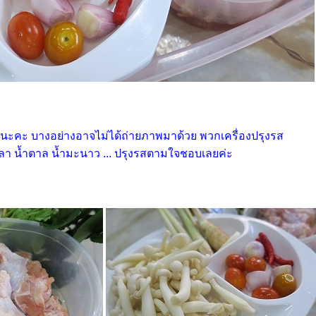
นะคะ บางอย่างอาจไม่ได้ถ่ายภาพมาด้วย พวกเครื่องปรุงรส
ลา น้ำตาล น้ำมะนาว ... ปรุงรสตามใจชอบเลยค่ะ