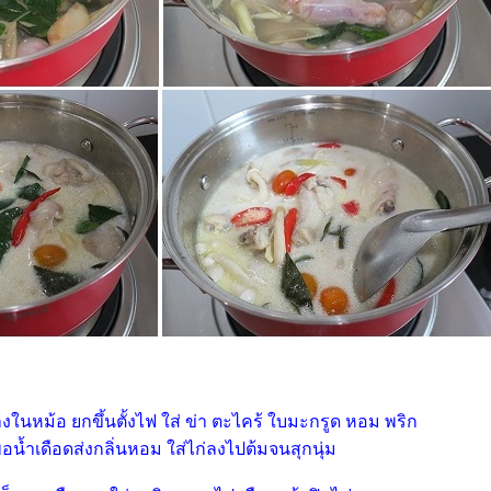
าลงในหม้อ ยกขึ้นตั้งไฟ ใส่ ข่า ตะไคร้ ใบมะกรูด หอม พริก
พอน้ำเดือดส่งกลิ่นหอม ใส่ไก่ลงไปต้มจนสุกนุ่ม