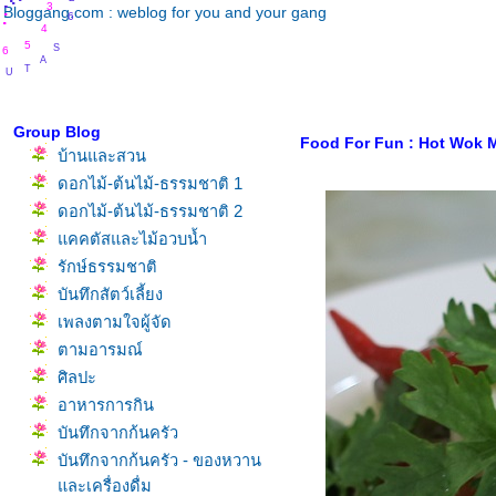
.
.
.
.
6
3
.
Bloggang.com : weblog for you and your gang
.
4
S
5
6
A
T
U
R
Group Blog
Food For Fun : Hot Wok Mi
บ้านและสวน
ดอกไม้-ต้นไม้-ธรรมชาติ 1
ดอกไม้-ต้นไม้-ธรรมชาติ 2
คคตัสและไม้อวบน้ำ
รักษ์ธรรมชาติ
บันทึกสัตว์เลี้ยง
เพลงตามใจผู้จัด
ตามอารมณ์
ศิลปะ
อาหารการกิน
บันทึกจากก้นครัว
บันทึกจากก้นครัว - ของหวาน
ละเครื่องดื่ม