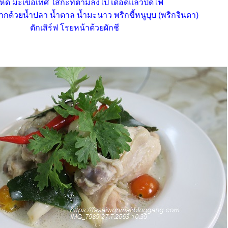
่เห็ด มะเขือเทศ ใส่กะทิตามลงไป เดือดแล้วปิดไฟ
ากด้วยน้ำปลา น้ำตาล น้ำมะนาว พริกขี้หนูบุบ (พริกจินดา)
ตักเสิร์ฟ โรยหน้าด้วยผักชี