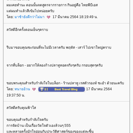
ผมเคยทำนะ ตอนนั้นจดสูตรจากรายการ กินอยู่คือ ไทยพีบีเอส
ต่ผมทำแล้วสีเข้มไปหน่อยครับ
ดย:
มาช้ายังดีกว่าไม่มา
17 มีนาคม 2564 18:19:49 น.
สวัสดีอีกครั้งตอนเย็นๆคราบ
รีบมาขอบคุณซะก่อนที่จะไม่มีเวลาครับ พฤหัส - เสาร์ ไปเขาใหญ่คราบ
จากที่บล็อก - อยากให้ลองก้างปลาทูทอดจริงๆครับ กรอบสุดๆครับ
ขอบพระคุณสำหรับกำลังใจในบล็อก - ร้านปลาทู เรสตัวรองท์ ชะอำ ด้วยนะครับ
ดย:
ทนายอ้วน
17 มีนาคม 2564
19:37:50 น.
สวัสดีครับคุณฟ้าใส
ขอบคุณสำหรับกำลังใจครับ
การจัดบ้าน เป็นเรื่องวัดใจตัวเองล้วนๆ 555
ละหลายครั้งมักใจอ่อนกับประวัติศาสตร์ของของแต่ละชิ้น