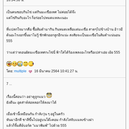
10:34:58 น.
เป็นคนชอบกินไข่ แต่กินมะเขือเทศ ไม่ค่อยได้จ๊ะ
ต่ไข่กินกับอะไร ก็อร่อยไปหมดแหละเนอะ
ที่แปลกใจมากคือ ซื้อส้มตำมากิน กินหมดเหลือแต่มะเขือ สาดๆไปข้างบ้าน อ้าวมี
ต้นอะไรงอกขึ้นมาไม่รู้ ซักพักออกลูกอีกแน่ะ สงสัยจะเป็นมะเขือในส้มตำแน่นอน
555
ว่าแต่ว่าตอนผัดมะเขือเทศกะไข่นี่ ฟ้าใสได้ร้องเพลงอะไรหรือเปล่าเอ่ย เย้ย 555
ดย:
multiple
16 มีนาคม 2564 10:41:27 น.
7 ...
เรื่องนี้สอนว่า อย่าดูถูกแมว
ังดีนะ อุตส่าห์ล่อหลอกให้ลงมาได้
เมื่อเช้านี้เหมือนกัน กำลังวุ่น ๆ อยู่ในครัว
หันมาอีกที ชาลีขึ้นไปอยู่บนโต๊ะคอม กำลังไล่จับแมลงข้างฝา
ล้วก็จิ้มคีย์บอร์ด "แมวพิมพ์" ไปด้วย 555