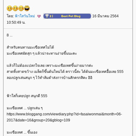
ดย:
ฟ้าใสวันใหม่
16 มีนาคม 2564
10:50:49 น.
8 ...
สำหรับคนทานมะเขือเทศไม่ได้
มะเขือเทศผัดสุก ๆ แล้วน่าจะทานง่ายขึ้นนะคะ
ล้วก็ไม่ต้องแปลกใจเลย เพราะมะเขือเทศขึ้นง่ายมากค่ะ
สาดทิ้งสาดขว้าง เมล็ดก็ขึ้นต้นใหม่ได้ คราวนี้ล่ะ ได้ต้นมะเขือเทศอื้อเลย 555
ลองปลูกเล่นสนุก ๆ ไว้ทำส้มตำส่งการบ้านสักครกสิคะ อิอิ
ฟ้าใสก็เคยปลูก สนุกดี 555
มะเขือเทศ ... ปลูกเล่น ๆ
https://www.bloggang.com/viewdiary.php?id=fasaiwonmai&month=06-
2017&date=16&group=20&gblog=109
มะเขือเทศ ... ขึ้นเอง