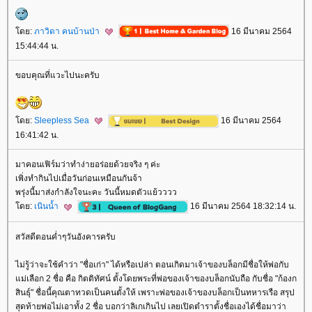
ดย:
ภาวิดา คนบ้านป่า
16 มีนาคม 2564
15:44:44 น.
ขอบคุณที่แวะไปนะครับ
ดย:
Sleepless Sea
16 มีนาคม 2564
16:41:42 น.
มาคอนเฟิร์มว่าทำง่ายอร่อยด้วยจริง ๆ ค่ะ
เพิ่งทำกินไปเมื่อวันก่อนเหมือนกันจ้า
พรุ่งนี้มาส่งกำลังใจนะคะ วันนี้หมดตัวแย้วววว
ดย:
เนินน้ำ
16 มีนาคม 2564 18:32:14 น.
สวัสดีตอนค่ำๆวันอังคารครับ
ไม่รู้ว่าจะใช้คำว่า "ชื่อเก่า" ได้หรือเปล่า ตอนเกิดมาเจ้าของบล็อกมีชื่อให้พ่อกับ
ม่เลือก 2 ชื่อ คือ กิตติทัศน์ ตั้งโดยพระที่พ่อของเจ้าของบล็อกนับถือ กับชื่อ "ก้องก
สินธุ์" ชื่อนี้คุณตาทวดเป็นคนตั้งให้ เพราะพ่อของเจ้าของบล็อกเป็นทหารเรือ สรุป
สุดท้ายพ่อไม่เอาทั้ง 2 ชื่อ บอกว่าลิเกเกินไป เลยเปิดตำราตั้งชื่อเองได้ชื่อมาว่า