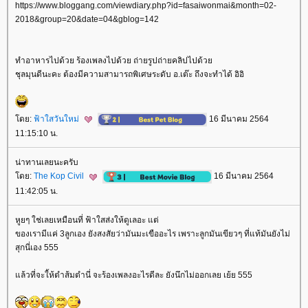
https://www.bloggang.com/viewdiary.php?id=fasaiwonmai&month=02-
2018&group=20&date=04&gblog=142
ทำอาหารไปด้วย ร้องเพลงไปด้วย ถ่ายรูปถ่ายคลิปไปด้ว
ชุลมุนดีนะคะ ต้องมีความสามารถพิเศษระดับ อ.เต๊ะ ถึงจะทำได้ อิอิ
ดย:
ฟ้าใสวันใหม่
16 มีนาคม 2564
11:15:10 น.
น่าทานเลยนะครับ
ดย:
The Kop Civil
16 มีนาคม 2564
11:42:05 น.
หูยๆ ใช่เลยเหมือนที่ ฟ้าใสส่งให้ดูเลอะ แต่
ของเรามีแค่ 3ลูกเอง ยังสงสัยว่ามันมะเขืออะไร เพราะลูกมันเขียวๆ ที่แท้มันยังไม่
สุกนี่เอง 555
ล้วที่จะใ้ห้ตำส้มตำนี่ จะร้องเพลงอะไรดีละ ยังนึกไม่ออกเลย เย้ย 555