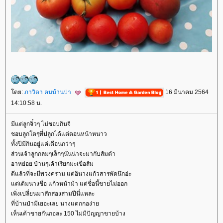
ดย:
ภาวิดา คนบ้านป่า
16 มีนาคม 2564
14:10:58 น.
มีแต่ลูกจิ๋วๆ ไม่ชอบกินจิ
ชอบลูกโตๆที่ปลูกได้แต่ตอนหน้าหนาว
ทั้งปีมีกินอยู่แค่เดือนกว่าๆ
ส่วนเจ้าลูกกลมๆเล็กๆนั่นน่าจะมากับส้มตำ
อาหย่อย บ้านๆเค้าเรียกมะเขือส้ม
ดีแล้วที่จะมีพวงคราม แต่อินางแก้วสารพัดนึกอ่ะ
ต่เดิมนางชื่อ แก้วหน้าม้า แต่ชื่อนี้ขายไม่ออก
เพิ่งเปลี่ยนมาสักสองสามปีนี่แหละ
ที่บ้านป่ามีเยอะเลย นางแตกกอง่า
เห็นเค้าขายกันกอละ 150 ไม่มีปัญญาขายบ้าง