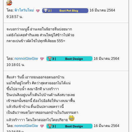
ดย:
ฟ้าใสวันใหม่
16 มีนาคม 2564
9:18:57 น.
จะบอกว่าเมนูนี้ อ่านเจอในนิยายจีนบ่อยมาก
ต่ยังไม่เคยทำกินเลย ส่วนใหญ่ใส่ข้าวไปด้ว
กลายเปนข้าวผัดไข่ไปทุกทีเล้ยยย 555+
ดย:
nonnoiGiwGiw
16 มีนาคม 2564
10:18:01 น.
ลืมเล่า วันนี้ เอารถยนออกจอดนอกบ้าน
มอไซก็อยู่ไกลรั้ว คิดว่าสุดสวยออกไม่ได้แน่
ขึ้นไปอาบน้ำ ลงมาอีกที นางจร้าาา
ปีนเปนลิงอยู่บนรั้วเดินไปบ้านด้านลังสบายเล
เข้าซอกนั้นซอกนี้ ต้องไปอ้อล้อให้นางลงมาพื้น
ล้วจับเข้าบ้าน ดิ้นเป้นปลาเลยคราวนี้
เป็นอันว่าหมดโอกาสออกนอกบ้านในวันธรรมดา
ล้วจร้าาาา โดนโหวตออกไปโดยปริยา
ดย:
nonnoiGiwGiw
16 มีนาคม 2564