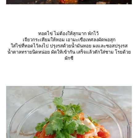
ทอดไข่ ไม่ต้องให้สุกมาก พักไว้
เจียวกระเทียมให้หอม เอามะเขือเทศลงผัดพอสุก
ส่ไข่ที่ทอดไว้ลงไป ปรุงรสด้วยน้ำมันหอย ผงและซอสปรุงรส
น้ำตาลทรายนิดหน่อย ผัดให้เข้ากัน เสร็จแล้วตักใส่ชาม โรยด้ว
ผักชี