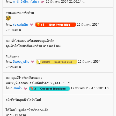
ดย:
มาช้ายังดีกว่าไม่มา
16 มีนาคม 2564 21:06:14 น.
ง่ายและอร่อยจริงด้ว
ดย:
สองแผ่นดิน
16 มีนาคม 2564
22:18:46 น.
ชอบทั้งไข่และมะเขือเทศค่ะคุณฟ้าใส
คุณฟ้าใสโรยผักชีหอมๆด้วย น่าอร่อยจังค่ะ
ฝันดีนะคะ
ดย:
Sweet_pills
16 มีนาคม 2564
23:26:46 น.
ขอบคุณที่ไปเจิมบล็อกนะคะ
หนังหมูที่เอาออก เอาไปต้มทำลาบหมูต่อค่ะ ^__^
ดย:
เนินน้ำ
17 มีนาคม 2564 10:30:31 น.
สวัสดีครับคุณฟ้าใสวันใหม่
ได้โฉบไปดูบล็อกน้ำพริกอ่องแล้ว
น่ากินเชียวครับ