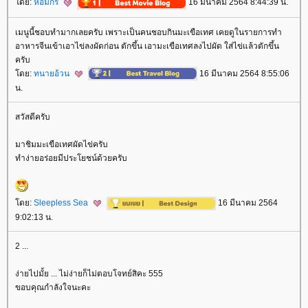
ดย:
หอมกร
16 มีนาคม 2564 8:44:39 น.
เมนูนี้ชอบทำมากเลยครับ เพราะเป็นคนชอบกินมะเขือเทศ เคยดูในรายการทำ
อาหารจีนเข้าเอาไข่ลงผัดก่อน ตักขึ้น เอามะเขือเทศลงไปผัด ใส่ไข่แล้วตักขึ้น
ครับ
ดย:
ทนายอ้วน
16 มีนาคม 2564 8:55:06
น.
สวัสดีครับ
มาชิมมะเขือเทศผัดไข่ครับ
ทำง่ายอร่อยมีประโยชน์ด้วยครับ
ดย:
Sleepless Sea
16 มีนาคม 2564
9:02:13 น.
2 ...
ง่ายไปมั้ย ... ไม่ง่ายก็ไม่ตอบโจทย์สิคะ 555
ขอบคุณกำลังใจนะคะ