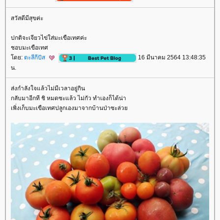
สวัสดีมีสุขค่ะ
ปกติจะเจียวไข่ใส่มะเขือเทศค่ะ
ชอบมะเขือเทศ
ดย:
ตะลีกีปัส
16 มีนาคม 2564 13:48:35
น.
ส่งกำลังใจแล้วไม่มีเวลาอยู่กิน
กลับมาอีกที ชิ หมดซะแล้ว ไม่กัว ทำเองก็ได้น่า
เพิ่งเก็บมะเขือเทศปลูกเองมาจากบ้านป่าซะล่ว