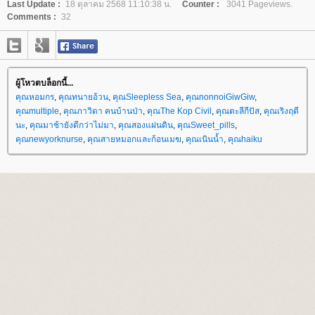
Last Update :
18 ตุลาคม 2568 11:10:38 น.
Counter :
3041 Pageviews.
Comments :
32
ผู้โหวตบล็อกนี้...
คุณหอมกร
,
คุณทนายอ้วน
,
คุณSleepless Sea
,
คุณnonnoiGiwGiw
,
คุณmultiple
,
คุณภาวิดา คนบ้านป่า
,
คุณThe Kop Civil
,
คุณตะลีกีปัส
,
คุณเริงฤดี
นะ
,
คุณมาช้ายังดีกว่าไม่มา
,
คุณสองแผ่นดิน
,
คุณSweet_pills
,
คุณnewyorknurse
,
คุณสายหมอกและก้อนเมฆ
,
คุณเนินน้ำ
,
คุณhaiku