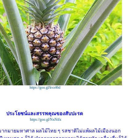
https://goo.gl/kvz46d
ประโยชน์และสรรพคุณของสับปะรด
https://goo.gl/NxNifx
ากมายมหาศาล ผลไม้ไทย ๆ รสชาติไม่แพ้ผลไม้เมืองนอก