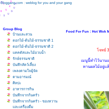
.
.
.
A
.
.
3
Bloggang.com : weblog for you and your gang
.
U
4
G
5
6
U
S
T
Group Blog
Food For Fun : Hot Wok Mi
บ้านและสวน
ดอกไม้-ต้นไม้-ธรรมชาติ 1
ดอกไม้-ต้นไม้-ธรรมชาติ 2
จทย์ 
คคตัสและไม้อวบน้ำ
รักษ์ธรรมชาติ
เมนูนี้ทำไว้นาน
บันทึกสัตว์เลี้ยง
ทานผลไม้อยู่แล้
เพลงตามใจผู้จัด
ตามอารมณ์
ศิลปะ
อาหารการกิน
บันทึกจากก้นครัว
บันทึกจากก้นครัว - ของหวาน
ละเครื่องดื่ม