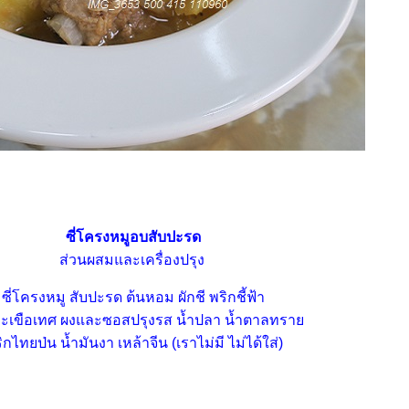
ซี่โครงหมูอบสับปะรด
ส่วนผสมและเครื่องปรุง
ซี่โครงหมู สับปะรด ต้นหอม ผักชี พริกชี้ฟ้า
ะเขือเทศ ผงและซอสปรุงรส น้ำปลา น้ำตาลทรา
ิกไทยป่น น้ำมันงา เหล้าจีน (เราไม่มี ไม่ได้ใส่)