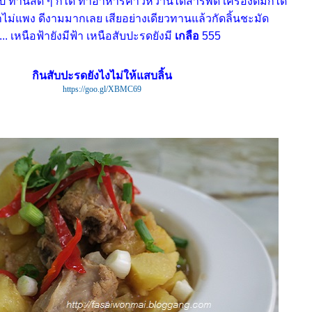
ปี ทานสด ๆ ก็ได้ ทำอาหารคาวหวานได้สารพัด เครื่องดื่มก็ได้
าไม่แพง ดีงามมากเลย เสียอย่างเดียวทานแล้วกัดลิ้นชะมัด
... เหนือฟ้ายังมีฟ้า เหนือสับปะรดยังมี
เกลือ
555
กินสับปะรดยังไงไม่ให้แสบลิ้น
https://goo.gl/XBMC69