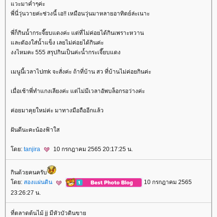
วะมาค่ำๆค่ะ
พี่นี่วุ่นวายค่ะช่วงนี้ เอ!! เหมือนวุ่นมาหลายอาทิตย์ล่ะเนาะ
พี่ก็กินน้ำกระจี๊ยบแดงค่ะ แต่ที่ไม่ค่อยได้กินเพราะหวาน
ละตัองใส่น้ำแข็ง เลยไม่ค่อยได้กินค่ะ
งงไหมคะ 555 สรุปกินเป็นค่ะน้ำกระเจี๊ยบแดง
เมนูนี้เวลาไปmk จะสั่งค่ะ ถ้าที่บ้าน สว ที่บ้านไม่ค่อยกินค่ะ
เมื่อเช้าพี่ทำแกงเลียงค่ะ แต่ไม่มีเวลาอัพบล็อกรอว่างค่ะ
ค่อยมาคุยใหม่ค่ะ มาทางมือถืออีกแล้ว
ฝันดีนะคะน้องฟ้าใส
ดย:
tanjira
10 กรกฎาคม 2565 20:17:25 น.
กินด้วยคนครับ
ดย:
สองแผ่นดิน
10 กรกฎาคม 2565
23:26:27 น.
ที่ตลาดต้นไม้ jj มีหัวบัวดินขา