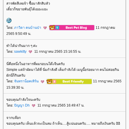
สารพัดสีเลยจ้า ซื้อมาสักสิบหัว
เดี๋ยวก็ขยายพันธุ์ได้เยอะแยะ
ดย:
ภาวิดา คนบ้านป่า
11 กรกฎาคม
2565 9:50:49 น.
ทำได้น่ากินมาก ๆ ค่ะ
ดย:
sawkitty
11 กรกฎาคม 2565 15:16:55 น.
นี่คือหนึ่งในอาหารที่ผมรอบนโต๊ะจีนครับ
Simple แต่ถ้าผัดมาได้ที่ นิ่มกำลังดี เค็มกำลังได้ เมนูนี้อร่อยมาก คนไม่ค่อยกิน
ผักนี่ก็กินครับ
ดย:
จันทราน็อคเทิร์น
11 กรกฎาคม 2565
15:39:30 น.
ขอบคุณกำลังใจนะครับ
ดย:
ปัญญา Dh
11 กรกฎาคม 2565 16:49:47 น.
จากบล๊อก
ขอบคุณครับ เห็นแล้วจะเป็นลม ถ้าเห็น.....สู้แน่นอนครับ..... หมายถึงเงินครับ อิอิ