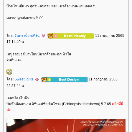
บ้านไหนมีแมว ทุกวันเลขสวย ของแมวต้องมาส่งแน่นอนครับ
หลานปลูกเก่งมากครับ^^
ดย:
จันทราน็อคเทิร์น
11 กรกฎาคม 2565
17:14:40 น.
เมนูอร่อยๆ มีประโยชน์มากด้วยค่ะคุณฟ้าใส
ฝันดีนะคะ
ดย:
Sweet_pills
11 กรกฎาคม 2565
22:57:44 น.
เอนทรี่ต่อไปจ้า ...
บันทึกน้องหนาม อิชินอปซิส ชินโชวะ (Echinopsis shinshowa) 5.7.65
คลิกที่นี่
ค่ะ