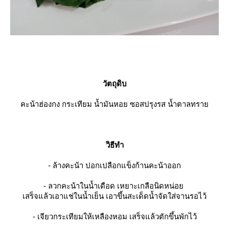
วัตถุดิบ
คะน้าฮ่องกง กระเทียม น้ำมันหอย ซอสปรุงรส น้ำตาลทรา
วิธีทำ
- ล้างคะน้า ปอกเปลือกแข็งก้านคะน้าออก
- ลวกคะน้าในน้ำเดือด เหยาะเกลือนิดหน่อ
เสร็จแล้วเอาแช่ในน้ำเย็น เอาขึ้นสะเด็ดน้ำจัดใส่จานรอไว้
- เจียวกระเทียมให้เหลืองหอม เสร็จแล้วตักขึ้นพักไว้