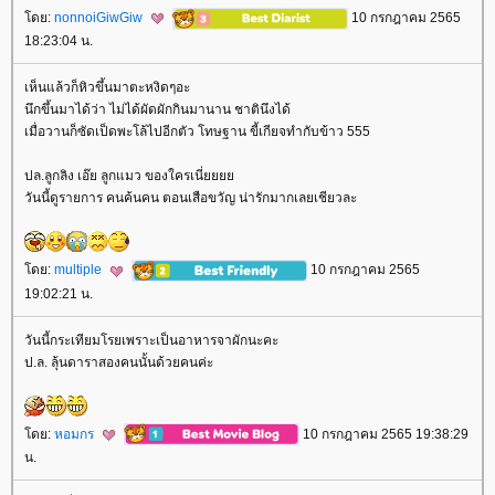
ดย:
nonnoiGiwGiw
10 กรกฎาคม 2565
18:23:04 น.
เห็นแล้วก็หิวขึ้นมาตะหงิดๆอะ
นึกขึ้นมาได้ว่า ไม่ได้ผัดผักกินมานาน ชาตินึงได้
เมื่อวานก็ซัดเป็ดพะโล้ไปอีกตัว โทษฐาน ขี้เกียจทำกับข้าว 555
ปล.ลูกลิง เอ๊ย ลูกแมว ของใครเนี่
วันนี้ดูรายการ คนค้นคน ตอนเสือขวัญ น่ารักมากเลยเชียวละ
ดย:
multiple
10 กรกฎาคม 2565
19:02:21 น.
วันนี้กระเทียมโรยเพราะเป็นอาหารจาผักนะคะ
ป.ล. ลุ้นดาราสองคนนั้นด้วยคนค่ะ
ดย:
หอมกร
10 กรกฎาคม 2565 19:38:29
น.