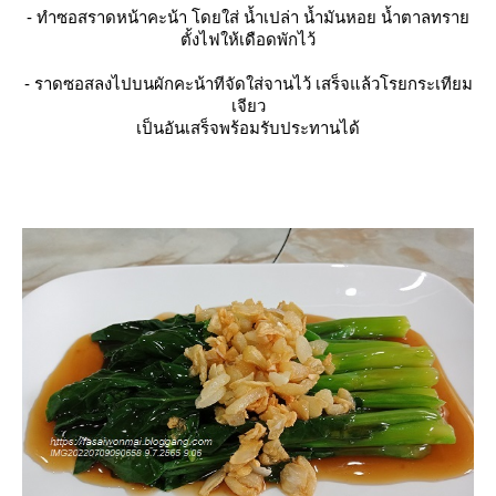
- ทำซอสราดหน้าคะน้า โดยใส่ น้ำเปล่า น้ำมันหอย น้ำตาลทรา
ตั้งไฟให้เดือดพักไว้
- ราดซอสลงไปบนผักคะน้าทีจัดใส่จานไว้ เสร็จแล้วโรยกระเทียม
เจียว
เป็นอันเสร็จพร้อมรับประทานได้