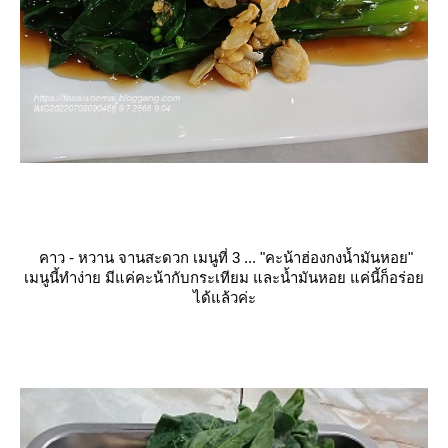
คาว - หวาน จานสะดวก เมนูที่ 3 ... "คะน้าฮ่องกงน้ำมันหอย"
เมนูนี้ทำง่าย มีแค่คะน้ากับกระเทียม และน้ำมันหอย แค่นี้ก็อร่อ
ได้แล้วค่ะ