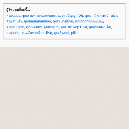
ผู้โหวตบล็อกนี้...
คุณkatoy
,
คุณสายหมอกและก้อนเมฆ
,
คุณปัญญา Dh
,
คุณภาวิดา คนบ้านป่า
,
คุณเนินน้ำ
,
คุณmariabamboo
,
คุณทนายอ้วน
,
คุณnonnoiGiwGiw
,
คุณmultiple
,
คุณหอมกร
,
คุณtanjira
,
คุณThe Kop Civil
,
คุณสองแผ่นดิน
,
คุณhaiku
,
คุณจันทราน็อคเทิร์น
,
คุณSweet_pills