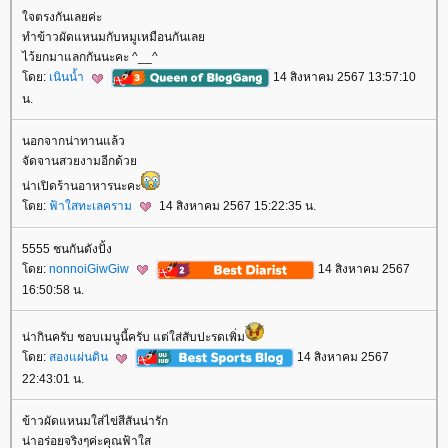
จตรงกันเลยค่ะ
ทำข้าวผัดแหนมกับหมูเหมือนกันเล
ไว้ยกมาแลกกันนะคะ ^__^
ดย:
เนินน้ำ
14 สิงหาคม 2567 13:57:10
น.
นอกจากน่าทานแล้ว
จัดจานสวยงามอีกด้ว
น่าเปิดร้านอาหารนะคะ
ดย:
ฟ้าใสทะเลคราม
14 สิงหาคม 2567 15:22:35 น.
5555 ชนกันดังปั้ง
ดย:
nonnoiGiwGiw
14 สิงหาคม 2567
16:50:58 น.
น่ากินครับ ชอบเมนูนี้ครับ แต่ใส่สับปะรดเพิ่ม
ดย:
สองแผ่นดิน
14 สิงหาคม 2567
22:43:01 น.
ข้าวผัดแหนมใส่ไข่สีสันน่ารัก
น่าอร่อยจริงๆค่ะคุณฟ้าใส