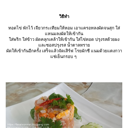
วิธีทำ
ทอดไข่ พักไว้ เจียวกระเทียมให้หอม เอาแครอทลงผัดจนสุก ใส่
หนมลงผัดให้เข้ากัน
ส่พริก ใส่ข้าว ผัดคลุกเคล้าให้เข้ากัน ใส่ไข่ทอด ปรุงรสด้วยผง
ละซอสปรุงรส น้ำตาลทรา
ผัดให้เข้ากันอีกครั้ง เสร็จแล้วจัดเสิร์ฟ โรยผักชี แนมด้วยแตงกวา
ช่เย็นกรอบ ๆ