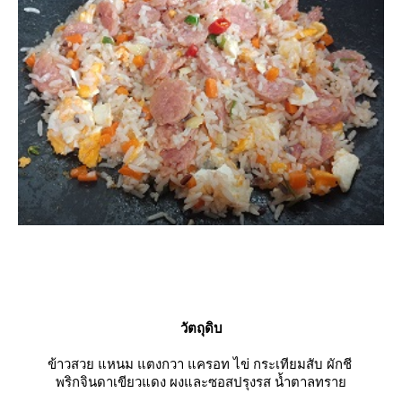
วัตถุดิบ
ข้าวสวย แหนม แตงกวา แครอท ไข่ กระเทียมสับ ผักชี
พริกจินดาเขียวแดง ผงและซอสปรุงรส น้ำตาลทรา