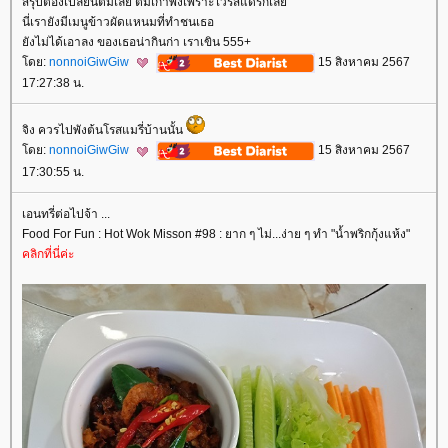
สรุปต้องเปลี่ยนตีมเลย ตีมเก่าพังเพราะไวรัสแดรกเล
นี่เรายังมีเมนูข้าวผัดแหนมที่ทำชนเธอ
ังไม่ได้เอาลง ของเธอน่ากินก่า เราเขิน 555+
ดย:
nonnoiGiwGiw
15 สิงหาคม 2567
17:27:38 น.
จิง ควรไปพังต้นโรสแมรี่บ้านนั้น
ดย:
nonnoiGiwGiw
15 สิงหาคม 2567
17:30:55 น.
เอนทรี่ต่อไปจ้า ...
Food For Fun : Hot Wok Misson #98 : ยาก ๆ ไม่...ง่าย ๆ ทำ "น้ำพริกกุ้งแห้ง"
คลิกที่นี่ค่ะ