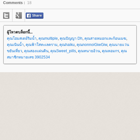
Comments :
18
ผู้โหวตบล็อกนี้...
คุณโฮมสเตย์ริมน้ำ
,
คุณmultiple
,
คุณปัญญา Dh
,
คุณสายหมอกและก้อนเมฆ
,
คุณเนินน้ำ
,
คุณฟ้าใสทะเลคราม
,
คุณhaiku
,
คุณnonnoiGiwGiw
,
คุณนายแว่น
ขยันเที่ยว
,
คุณสองแผ่นดิน
,
คุณSweet_pills
,
คุณทนายอ้วน
,
คุณหอมกร
,
คุณ
สมาชิกหมายเลข 3902534