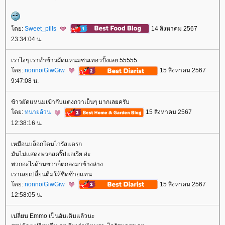
ดย:
Sweet_pills
14 สิงหาคม 2567
23:34:04 น.
เราไงๆ เราทำข้าวผัดแหนมชนเทอวปั้งเลย 55555
ดย:
nonnoiGiwGiw
15 สิงหาคม 2567
9:47:08 น.
ข้าวผัดแหนมเข้ากับแตงกวาเย็นๆ มากเลยครับ
ดย:
ทนายอ้วน
15 สิงหาคม 2567
12:38:16 น.
เหมือนบล็อกโดนไวรัสแดรก
มันไม่แสดงพวกสคริ๊ปแอเรีย อ่ะ
พวกอะไรด้านขวาก็ตกลงมาข้างล่าง
เราเลยเปลี่ยนตีมให้ชิดซ้ายแทน
ดย:
nonnoiGiwGiw
15 สิงหาคม 2567
12:58:05 น.
เปลี่ยน Emmo เป็นอันเดิมแล้วนะ