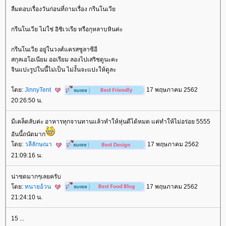
ลืมตอบเรื่องวันก่อนที่ถามเรื่อง กรีนโนเวี
กรีนโนเวีย ไม่ใช่ อิชิเวเรีย หรือกุหลาบหินค่ะ
กรีนโนเวีย อยู่ในวงศ์แครสซูลาซีอี
สกุลเอโอเนียม ออเรียม ลองไปเสริชดูนะคะ
จินแปะรูปในนี้ไม่เป็น ไม่งั้นจะแปะให้ดูละ
ดย:
JinnyTent
17 พฤษภาคม 2562
20:26:50 น.
มีเคล็ดลับค่ะ อาหารทุกจานทานแล้วทำให้หุ่นดีได้หมด แค่ทำให้ไม่อร่อย 5555
อันนี้ถนัดมาก
ดย:
วลีลักษณา
17 พฤษภาคม 2562
21:09:16 น.
น่าซดมากๆเลยครับ
ดย:
ทนายอ้วน
17 พฤษภาคม 2562
21:24:10 น.
15 ...