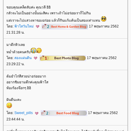
ขอบคุณเคล็ดลับค่ะ คุณวลี อิอิ
กลัวจะไม่เป็นอย่างนั้นน่ะสิคะ เพราะถ้าไม่อร่อยเราก็ไม่กิน
ต่เราจะไปแสวงหาของอร่อย แล้วก็กินแก้แค้นเป็นสองเท่าแทน
ดย:
ฟ้าใสวันใหม่
17 พฤษภาคม 2562
21:31:28 น.
มาดึกหิวเล
หม่ำด้วยคนครับ
ดย:
สองแผ่นดิน
17 พฤษภาคม 2562
23:29:22 น.
ต้มยำไก่สีสวยน่าอร่อยมาก
อยากชิมยามดึกค่ะคุณฟ้าใส
ท้องร้องจ๊อกๆ อิอิ
ฝันดีนะคะ
ดย:
Sweet_pills
17 พฤษภาคม 2562
23:44:44 น.