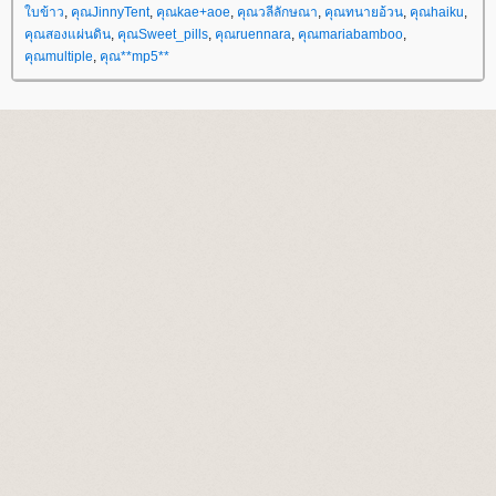
บข้าว
,
คุณJinnyTent
,
คุณkae+aoe
,
คุณวลีลักษณา
,
คุณทนายอ้วน
,
คุณhaiku
,
คุณสองแผ่นดิน
,
คุณSweet_pills
,
คุณruennara
,
คุณmariabamboo
,
คุณmultiple
,
คุณ**mp5**