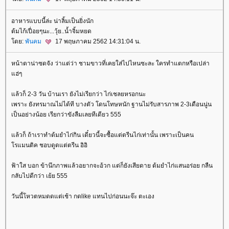
อาหารแบบนี้ล่ะ น่าลิ้มเป็นยิ่งนัก
ต้มไก้เปื่อยๆนะ...วุ้ย..น้ำจิ้มหยด
ดย:
พันคม
17 พฤษภาคม 2562 14:31:04 น.
หน้าตาน่าซดจัง ว่าแต่ว่า ชามขาวที่เคยใส่ไปไหนซะละ ใครทำแตกหรือเปล่า
ฮ่ๆ
ล้วก็ 2-3 วัน บ้านเรา ยังไม่เรียกว่า ไก่เชลยหรอกนะ
เพราะ ยังทรมาณไม่ได้ที บางตัว โดนโทษหนัก ฐานไม่รับสารภาพ 2-3เดือนนู่น
เป็นอย่างน้อย เรียกว่าขังลืมเลยทีเดียว 555
ล้วก็ ถ้าเราทำต้มยำไก่กิน เดี๋ยวนี้จะซื้อแต่ตรีนไก่เท่านั้น เพราะเป็นคน
รแมนติค ชอบดูดแต่ตรีน อิอิ
ฟ้าใส บอก ข้านึกภาพแล้วอยากจะอ้วก แต่ก็ยังเสียดาย ต้มยำไก่แสนอร่อย กลืน
กลับไปดีกว่า เย้ย 555
วันนี้โหวตหมดดแต่เช้า กดlike แทนไปก่อนนะจ๊ะ ตะเอง