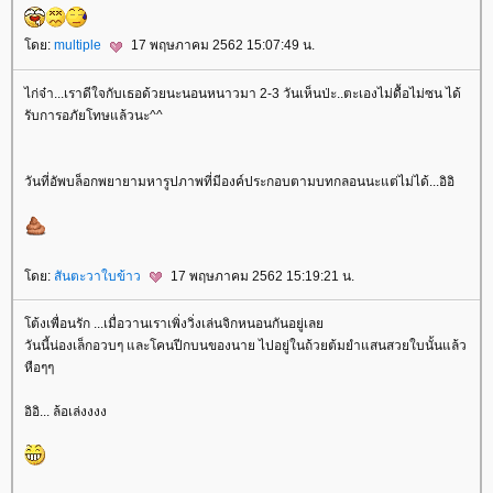
ดย:
multiple
17 พฤษภาคม 2562 15:07:49 น.
ไก่จ๋า...เราดีใจกับเธอด้วยนะนอนหนาวมา 2-3 วันเห็นป่ะ..ตะเองไม่ดื้อไม่ซน ได้
รับการอภัยโทษแล้วนะ^^
วันที่อัพบล็อกพยายามหารูปภาพที่มีองค์ประกอบตามบทกลอนนะแต่ไม่ได้...อิอิ
ดย:
สันตะวาใบข้าว
17 พฤษภาคม 2562 15:19:21 น.
ต้งเพื่อนรัก ...เมื่อวานเราเพิ่งวิ่งเล่นจิกหนอนกันอยู่เล
วันนี้น่องเล็กอวบๆ และโคนปีกบนของนาย ไปอยู่ในถ้วยต้มยำแสนสวยใบนั้นแล้ว
หือๆๆ
อิอิ... ล้อเล่งงงง