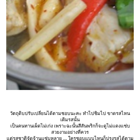
วัตถุดิบปรับเปลี่ยนได้ตามชอบนะคะ ทำไปชิมไป ขาดรสไหน
เติมรสนั้น
เป็นคนทานเผ็ดไม่เก่ง เพราะฉะนั้นสีสันพริกก็จะดูไม่แดงแซ่บ
สวยงามอย่างที่ควร
ต่รสชาติจัดจ้านแซ่บหลาย ... ใครชอบแบบไหนก็ปรุงรสได้ตาม