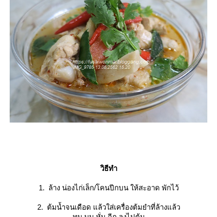
วิธีทำ
1. ล้าง น่องไก่เล็ก/โคนปีกบน ให้สะอาด พักไว้
2. ต้มน้ำจนเดือด แล้วใส่เครื่องต้มยำที่ล้างแล้ว
ทุบ บุบ หั่น ฉีก ลงไปต้ม