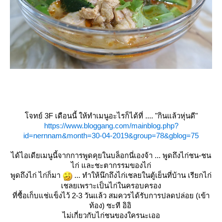
จทย์ 3F เดือนนี้ ให้ทำเมนูอะไรก็ได้ที่ .... "กินแล้วหุ่นดี"
https://www.bloggang.com/mainblog.php?
id=nernnam&month=30-04-2019&group=78&gblog=75
ได้ไอเดียเมนูนี้จากการพูดคุยในบล็อกนี่เองจ้า ... พูดถึงไก่ชน-ชน
ไก่ และชะตากรรมของไก่
พูดถึงไก่ ไก่ก็มา
... ทำให้นึกถึงไก่เชลยในตู้เย็นที่บ้าน เรียกไก่
เชลยเพราะเป็นไก่ในครอบครอง
ที่ซื้อเก็บแช่แข็งไว้ 2-3 วันแล้ว สมควรได้รับการปลดปล่อย (เข้า
ท้อง) ซะที อิอิ
ไม่เกี่ยวกับไก่ชนของใครนะเออ