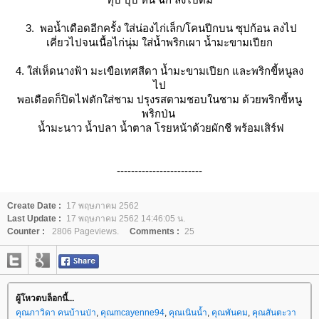
3. พอน้ำเดือดอีกครั้ง ใส่น่องไก่เล็ก/โคนปีกบน ซุปก้อน ลงไป
เคี่ยวไปจนเนื้อไก่นุ่ม ใส่น้ำพริกเผา น้ำมะขามเปียก
4. ใส่เห็ดนางฟ้า มะเขือเทศสีดา น้ำมะขามเปียก และพริกขี้หนูลง
ไป
พอเดือดก็ปิดไฟตักใส่ชาม ปรุงรสตามชอบในชาม ด้วยพริกขี้หนู
พริกป่น
น้ำมะนาว น้ำปลา น้ำตาล โรยหน้าด้วยผักชี พร้อมเสิร์ฟ
------------------------
Create Date :
17 พฤษภาคม 2562
Last Update :
17 พฤษภาคม 2562 14:46:05 น.
Counter :
2806 Pageviews.
Comments :
25
ผู้โหวตบล็อกนี้...
คุณภาวิดา คนบ้านป่า
,
คุณmcayenne94
,
คุณเนินน้ำ
,
คุณพันคม
,
คุณสันตะวา