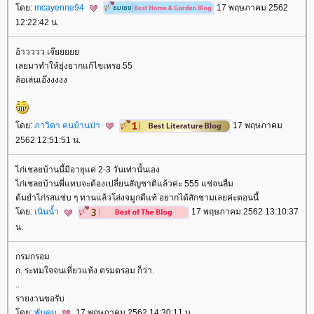
ดย:
mcayenne94
17 พฤษภาคม 2562
12:22:42 น.
อ้าวววว เจ๊
เลยมาทำให้ยุ่งยากแก้ไขเหรอ 55
ล้อเล่นเอ๊งงงงง
ดย:
ภาวิดา คนบ้านป่า
17 พฤษภาคม
2562 12:51:51 น.
ไก่เชลยบ้านนี้มีอายุแค่ 2-3 วันเท่านั้นเอง
ไก่เชลยบ้านพี่แทบจะต้องเปลี่ยนสัญชาติแล้วค่ะ 555 แช่จนลืม
ต้มยำไก่รสแซ่บ ๆ ทานแล้วโล่งจมูกดีแท้ อยากได้สักชามเลยค่ะตอนนี้
ดย:
เนินน้ำ
17 พฤษภาคม 2562 13:10:37
น.
กรมกรอม
ก. ระทมใจจนเหี่ยวแห้ง ตรมตรอม ก็ว่า.
..
รายงานขอรับ
ดย:
พันคม
17 พฤษภาคม 2562 14:30:11 น.