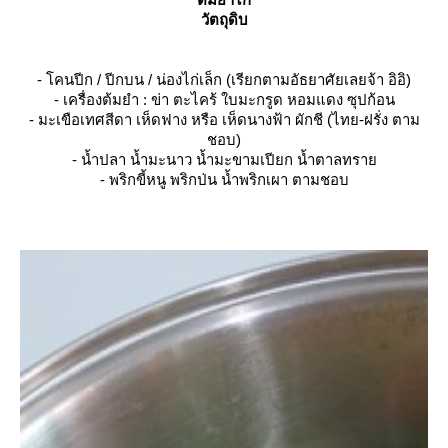
วัตถุดิบ
- โคนปีก / ปีกบน / น่องไก่เล็ก (เรียกตามอัธยาศัยเลยจ้า อิอิ)
- เครื่องต้มยำ : ข่า ตะไคร้ ใบมะกรูด หอมแดง ซุปก้อน
- มะเขือเทศสีดา เห็ดฟาง หรือ เห็ดนางฟ้า ผักชี (ไทย-ฝรั่ง ตาม
ชอบ)
- น้ำปลา น้ำมะนาว น้ำมะขามเปียก น้ำตาลทรา
- พริกขี้หนู พริกป่น น้ำพริกเผา ตามชอบ