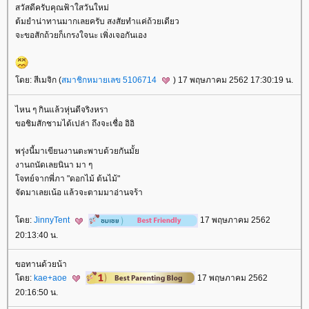
สวัสดีครับคุณฟ้าใสวันใหม่
ต้มยำน่าทานมากเลยครับ สงสัยทำแค่ถ้วยเดียว
จะขอสักถ้วยก็เกรงใจนะ เพิ่งเจอกันเอง
ดย: สีเมจิก (
สมาชิกหมายเลข 5106714
) 17 พฤษภาคม 2562 17:30:19 น.
ไหน ๆ กินแล้วหุ่นดีจริงหรา
ขอชิมสักชามได้เปล่า ถึงจะเชื่อ อิอิ
พรุ่งนี้มาเขียนงานตะพาบด้วยกันมั้
งานถนัดเลยนินา มา ๆ
จทย์จากพี่ภา "ดอกไม้ ต้นไม้"
จัดมาเลยเน้อ แล้วจะตามมาอ่านจร้า
ดย:
JinnyTent
17 พฤษภาคม 2562
20:13:40 น.
ขอทานด้วยน้า
ดย:
kae+aoe
17 พฤษภาคม 2562
20:16:50 น.