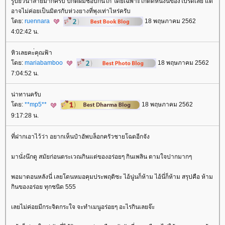
รูปยั่วน้ำลายมากครับ ปกติผมชอบกินไก่ โดยเฉพาะไก่ติดหนังนี่ของโปรดเลย แต่
อาจไม่ค่อยเป็นมิตรกับห่วงยางที่พุงเท่าไหร่ครับ
ดย:
ruennara
18 พฤษภาคม 2562
4:02:42 น.
หิวเลยคะ่คุณฟ้า
ดย:
mariabamboo
18 พฤษภาคม 2562
7:04:52 น.
น่าทานครับ
ดย:
**mp5**
18 พฤษภาคม 2562
9:17:28 น.
ที่ฝากเอาไว้ว่า อยากเห็นป๋าอัพบล็อกครัวชายโฉดอีกจัง
มานั่งนึกดู สมัยก่อนตระเวณกินแต่ของอร่อยๆ กินเพลิน ตามใจปากมากๆ
พอมาตอนหลังนี่ เลยโดนหมอคุมประพฤติซะ ไอ้นู่นก็ห้าม ไอ้นี่ก็ห้าม สรุปคือ ห้าม
กินของอร่อย ทุกชนิด 555
เลยไม่ค่อยมีกระจิตกระใจ จะทำเมนูอร่อยๆ อะไรกินเลยจ๊ะ