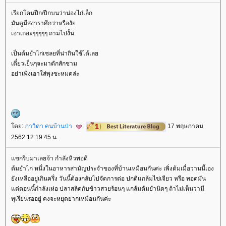
เรียกโคนปีก/ปีกบนว่าน่องไก่เล็ก
มันดูมีสง่าราศีกว่าหรืองั
เอาเถอะๆๆๆๆๆ ถามไปงั้น
เป็นต้มยำไก่เชลยที่น่ากินใช้ได้เล
เดี๋ยวเย็นๆจะมาตักสักชาม
อย่าเพิ่งเอาใส่พุงซะหมดล่ะ
ดย:
ภาวิดา คนบ้านป่า
17 พฤษภาคม
2562 12:19:45 น.
ขกรีบมาเลยจ้า กำลังหิวพอดี
ต้มยำไก่ หนึ่งในอาหารสามัญประจำของที่บ้านเหมือนกันค่ะ เพิ่งต้มเมื่อวานนี้เอง
ังเหลืออยู่เกินครึ่ง วันนี้ต้องกลับไปจัดการต่อ ปกติแกล้มไข่เจียว หรือ ทอดมัน
ต่ตอนนี้กำลังเห่อ ปลาสลิดกับข้าวสวยร้อนๆ แกล้มต้มยำนิดๆ ถ้าไม่เห็นว่ามี
ทุเรียนรออยู่ คงจะหยุดยากเหมือนกันค่ะ