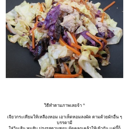
วิธีทำตามภาพเลยจ้า ^
เจียวกระเทียมให้เหลืองหอม เอาเห็ดหอมลงผัด ตามด้วยผักอื่น ๆ
บรรดามี
ส่วุ้นเส้น หมูสับ ปรุงรสตามชอบ ผัดคลุกเคล้าให้เข้ากัน แค่นี้ก็