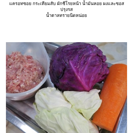
ครอทซอย กระเทียมสับ ผักชีโรยหน้า น้ำมันหอย ผงและซอส
ปรุงรส
น้ำตาลทรายนิดหน่อ