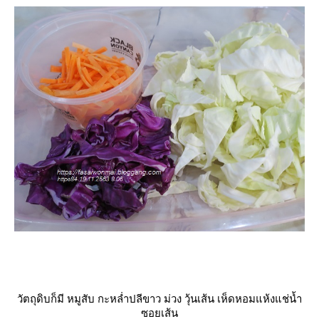
วัตถุดิบก็มี หมูสับ กะหล่ำปลีขาว ม่วง วุ้นเส้น เห็ดหอมแห้งแช่น้ำ
ซอยเส้น