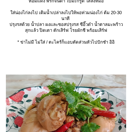
หอมแดง พริกจินดา ใบมะกรูด ใส่ลงหม้อ
ส่น่องไก่ลงไป เติมน้ำเปล่าลงไปให้พอท่วมน่องไก่ ต้ม 20-30
นาที
ปรุงรสด้วย น้ำปลา ผงและซอสปรุงรส ซีอิ๊วดำ น้ำตาลมะพร้าว
สุกแล้ว ปิดเตา ตักเสิร์ฟ โรยผักชี พร้อมเสิร์ฟ
*
ข่าไม่มี ไม่ใส่ / ตะไคร้ก็แอบตัดส่วนหัวไปปักชำ อิอิ