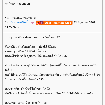
น่ากินมากเล
ขอบคุณแทนหลานๆนะคะ
ดย:
ฮมสเตย์ริมน้ำ
22 มิถุนายน 2567
11:27:37 น.
ช่ายๆๆ ของมันคงไม่ครบเลย ขาดอีกตั้งแยะ อิอิ
ทีแรกคิดว่าไม่ต้องอะไรมาก ห้องนี้ไว้นั่งเล่น
เม้นท์กรุบๆกริบๆ ใช้โต๊ะตัวเล็กก็พอ
ต่ดันไปซื้อ จอใหญ่พอๆกับโต๊ะ มันเลยเล็กไปไง 555
ด้านซ้ายที่ของกองๆนี่ก้ต้องหาโต๊ะใหญ่ๆแบบมีลิ้นชักแยะๆจะได้เก็บของรกๆให้
เกลี้ยง
ต่ไอ้ที่กองบนโต๊ะ เห็นกล่องเล็กกล่องน้อยเนี่ย รวมๆกันก็แบงค์พันเป็นปึกๆแล้วจ้า
ไม่กล้ารวมตัง เดี๋ยวต๊กกะใจ 555
ส่วนสายที่กองกับพื้นนี่ ไม่ใช่สายไฟน้า
มันคือสายลำโพงทั้งนั้น เอามาต่อลองระบบเสียง 7.1 ยังไม่ได้เก็บงานเลยจ้า
ส่วนภาพประกอบนี่ ลองถ่ายกับ ipad