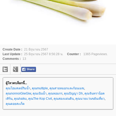
Create Date :
21 มิถุนายน 2567
Last Update :
25 มิถุนายน 2567 8:56:28 น.
Counter :
1365 Pageviews.
Comments :
13
ผู้โหวตบล็อกนี้...
คุณโฮมสเตย์ริมน้ำ
,
คุณmultiple
,
คุณสายหมอกและก้อนเมฆ
,
คุณnonnoiGiwGiw
,
คุณเนินน้ำ
,
คุณหอมกร
,
คุณปัญญา Dh
,
คุณจันทราน็อค
เทิร์น
,
คุณhaiku
,
คุณThe Kop Civil
,
คุณสองแผ่นดิน
,
คุณนายแว่นขยันเที่ยว
,
คุณดอยสะเก็ด