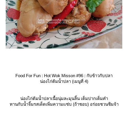
Food For Fun : Hot Wok Misson #96 : กับข้าวกับปลา
น่องไก่ต้มน้ำปลา (เมนูที่ 4)
น่องไก่ต้มน้ำปลาเนื้อนุ่มละมุนลิ้น เต็มปากเต็มคำ
ทานกับน้ำจิ้มรสเด็ดเพิ่มความแซ่บ (ถ้าชอบ) อร่อยชวนชิมจ้า