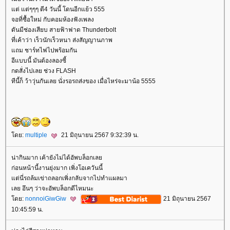
ต่ แต่ๆๆๆ ตี4 วันนี้ โดนอีกแย้ว 555
จอที่ซื้อใหม่ กับคอมห้องฟังเพลง
ดันมีช่องเสียบ สายฟ้าฟาด Thunderbolt
ที่เค้าว่า เร็วนักเร็วหนา ส่งสัญญานภาพ
ถม ชาร์ทไฟไปพร้อมกัน
อีแบบนี้ มันต้องลองซี้
กดสั่งไปเลย ช่วง FLASH
ทีนี้ก็ ว้าวุ่นกันเลย นั่งรอรถส่งของ เมื่อไหร่จะมาน้อ 5555
ดย:
multiple
21 มิถุนายน 2567 9:32:39 น.
น่ากินมาก เค้ายังไม่ได้อัพบล็อกเล
ก่อนหน้านี้งานยุ่งมาก เพิ่งโอเควันนี้
ต่นี่รถล้มเข่าถลอกเพิ่งกลับจากไปทำแผลมา
เลย อึนๆ ว่าจะอัพบล็อกดีไหมนะ
ดย:
nonnoiGiwGiw
21 มิถุนายน 2567
10:45:59 น.