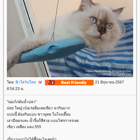
ดย:
ฟ้าใสวันใหม่
21 มิถุนายน 2567
8:54:23 น.
"น่องไก่ต้มน้ำปลา"
size ใหญ๋ เบ้อเร่อฮึ่มเลยเขียว น่ากินมาก
บบนี้ ต้องกินแบบ ชาวยุทธ ในโรงเตี๊ยม
เอามือยกแทะ น้ำจิ้มก็สีสวย แบบไฟจราจรเล
เขียว เหลือง แดง 555
เมื่อวานเราไม่ได้ซื้ออะไรเลยน้า