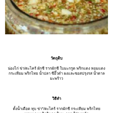
วัตถุดิบ
น่องไก่ ข่า/ตะไคร้ ผักชี รากผักชี ใบมะกรูด พริกแดง หอมแดง
กระเทียม พริกไทย น้ำปลา ซีอิ๊วดำ ผงและซอสปรุงรส น้ำตาล
มะพร้าว
วิธีทำ
ตั้งน้ำเดือด ทุบ ข่า
*
/ตะไคร้ รากผักชี กระเทียม พริกไท