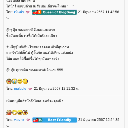
น่องไก่สีสวยน่าทาน
ได้น้ำจิ้มแซ่บด้วย สงสัยน่องเดียวจะไม่พอ ^__^
ดย:
เนินน้ำ
21 มิถุนายน 2567 11:42:56
น.
อุ๊ยๆ อุ๊ย ของอยากได้เยอะแยะมาก
ซื้อวันละชิ้น คงซื้อได้เป็นปีเลยเชียว
วันนี้ดูๆไปก็เห็น ไฟส่องจอคอม เก้าอี้สุขภาพ
ตะกร้าใส่ปลั๊กไฟ ตู้ลิ้นชัก แผงไม้เทียมแต่งผนัง
อ๊ย แยะ ให้ซื้อก้ซื้อได้ทุกวันแหละจ้า
อุ๊ย อุ๊ย คุยเพลิน ของจะมาส่งอีกแระ 555
ดย:
multiple
21 มิถุนายน 2567 12:11:32 น.
เห็นเมนูนี้แล้วนึกถึงไก่เคเอฟซีค่ะคุณฟ้า
ดย:
หอมกร
21 มิถุนายน 2567 12:54:35
น.