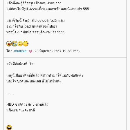
ล้วพึ่งจะรู้วิธีส่งรูปเข้าคอม ง่ายมากๆ
ต่ก่อนไม่มีรูป เพราะเบื่อตอนเอาเข้าคอมนี่แหละจ้า 555
ล้วก็วันนี้ สั่งเม้าส์ bluetooth ไปอีกแล้ว
จะมาใช้กับ ipad ขนส่งพึ่งจะไปเอา
พรุ่งนี้จะมามั้ยน้อ ว้าวุ่นอีกแระ เรา 5555
ดย:
multiple
23 มิถุนายน 2567 19:38:15 น.
สวัสดีค่ะน้องฟ้าใส
เมนูนี้เมื่ออาทิตย์ที่แล้ว พี่สาวทำมาให้แม่กับพ่อกินค่ะ
น่องใหญ่ๆคนละน่องเลย พี่ไม่ได้ชิมค่ะ
.......
HBD ชาลีด้วยค่ะ 5 ขวบแล้ว
ข็งแรงๆนะคะชาลี