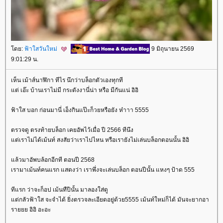
ดย:
ฟ้าใสวันใหม่
9 มิถุนายน 2569
9:01:29 น.
เห็น เม้าส์นาฬิกา ทีไร นึกว่าบล็อกตัวเองทุกที
ต่ เอ๊ะ บ้านเราไม่มี กระดังงานี่น่า หรือ มีกันแน่ อิอิ
ฟ้าใส บอก ก่อนมานี่ เอ็งกินแป๊ะก็วยหรือยัง ห๋าาา 5555
ตรวจดู ตรงท้ายบล็อก เคยอัพไว้เมื่อ ปี 2566 ทีนึง
ต่เราไม่ได้เม้นท์ สงสัยว่าเราไปไหน หรือเรายังไม่เล่นบล็อกตอนนั้น อิอิ
ล้วมาอัพบล้อกอีกที ตอนปี 2568
เรามาเม้นท์คนแรก แสดงว่า เราพึ่งจะเล่นบล็อก ตอนปีนั้น แหงๆ ป้าด 555
ทีแรก ว่าจะก็อป เม้นทืปีนั้น มาลองใส่ดู
ต่กลัวฟ้าใส จะจำได้ ยิ่งตรวจละเอียดอยู่ด้วย5555 เม้นท์ใหม่ก็ได้ มันจะยากอา
รายยย อิอิ อะอะ