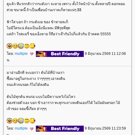
ดูแล้ว ทีแรกกลัวว่ากระดังงา จะหาย เพราะ ตั้งไว้หน้าบ้าน ตั้งหลายปี ดอกหอม
สวย ขนาดนี้ ถ้าเป็นเพื่อนบ้านเราละก็หายแน่ๆ อิอิ
ฟ้าใส บอก ถ้า กระดังงอ ของ ข้าหายละก็
ไม่มีใครแน่ ต้องเป็นเอ็งนี่แหละ มีพิรุธที่สุด
ต่ถ้า โรสแมรี่ ของเอ็งหาย ก็ถือว่าเจ๊ากันไปก็แล้วกัน ป้าดดด 55555
ดย:
multiple
9 มิถุนายน 2569 11:12:06
น.
มาอ่านอีกที จะบอกว่า ต้นไม้ที่บ้านเรา
ซื้อมาอยู่ในกระถาง ว่าๆๆๆๆๆ เอาลงดิน
จนแล้วจนรอด ก้ไม่ได้ลงดิน
ต้นไม้ทุกต้น ทนรอ แบบไม่มีความหวังไม่ไหว
ต้องช่วยตัวเอง บอก ข้าเอาราก ทะลุกระถางลงดินเองก้ได้ ไม่ง้อมันหรอก ไอ้
เจ้าของ จอมขี้เกียจ ฮ่าๆๆๆ
ดย:
multiple
9 มิถุนายน 2569 11:23:59
น.