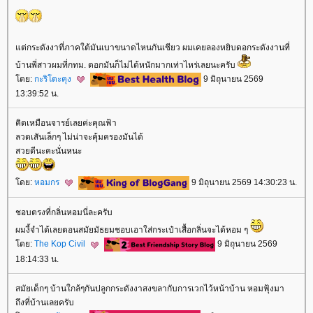
ต่กระดังงาที่ภาคใต้มันเบาขนาดไหนกันเชียว ผมเคยลองหยิบดอกระดังงานที่
บ้านพี่สาวผมที่กทม. ดอกมันก็ไม่ได้หนักมากเท่าไหร่เลยนะครับ
ดย:
กะริโตะคุง
9 มิถุนายน 2569
13:39:52 น.
คิดเหมือนจารย์เลยค่ะคุณฟ้า
ลวดเสันเล็กๆ ไม่น่าจะคุ้มครองมันได้
สวยดีนะคะนั่นหนะ
ดย:
หอมกร
9 มิถุนายน 2569 14:30:23 น.
ชอบตรงที่กลิ่นหอมนี่ละครับ
ผมงี้จำได้เลยตอนสมัยมัธยมชอบเอาใส่กระเป๋าเสื้อกลิ่นจะได้หอม ๆ
ดย:
The Kop Civil
9 มิถุนายน 2569
18:14:33 น.
สมัยเด็กๆ บ้านใกล้ๆกันปลูกกระดังงาสงขลากับการเวกไว้หน้าบ้าน หอมฟุ้งมา
ถึงที่บ้านเลยครับ