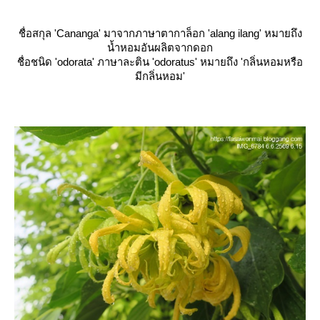
ชื่อสกุล 'Cananga' มาจากภาษาตากาล็อก 'alang ilang' หมายถึง
น้ำหอมอันผลิตจากดอก
ชื่อชนิด 'odorata' ภาษาละติน 'odoratus' หมายถึง 'กลิ่นหอมหรือ
มีกลิ่นหอม'