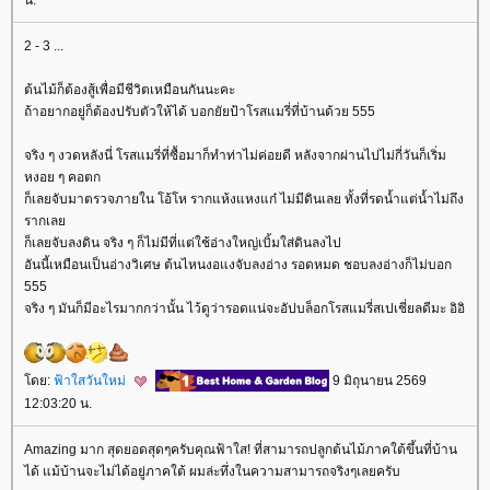
2 - 3 ...
ต้นไม้ก็ต้องสู้เพื่อมีชีวิตเหมือนกันนะคะ
ถ้าอยากอยู่ก็ต้องปรับตัวให้ได้ บอกยัยป้าโรสแมรี่ที่บ้านด้วย 555
จริง ๆ งวดหลังนี่ โรสแมรี่ที่ซื้อมาก็ทำท่าไม่ค่อยดี หลังจากผ่านไปไม่กี่วันก็เริ่ม
หงอย ๆ คอตก
ก็เลยจับมาตรวจภายใน โอ้โห รากแห้งแหงแก๋ ไม่มีดินเลย ทั้งที่รดน้ำแต่น้ำไม่ถึง
รากเล
ก็เลยจับลงดิน จริง ๆ ก็ไม่มีที่แต่ใช้อ่างใหญ่เบิ้มใส่ดินลงไป
อันนี้เหมือนเป็นอ่างวิเศษ ต้นไหนงอแงจับลงอ่าง รอดหมด ชอบลงอ่างก็ไม่บอก
555
จริง ๆ มันก็มีอะไรมากกว่านั้น ไว้ดูว่ารอดแน่จะอัปบล็อกโรสแมรี่สเปเชี่ยลดีมะ อิอิ
ดย:
ฟ้าใสวันใหม่
9 มิถุนายน 2569
12:03:20 น.
Amazing มาก สุดยอดสุดๆครับคุณฟ้าใส! ที่สามารถปลูกต้นไม้ภาคใต้ขึ้นที่บ้าน
ได้ แม้บ้านจะไม่ได้อยู่ภาคใต้ ผมล่ะทึ่งในความสามารถจริงๆเลยครับ