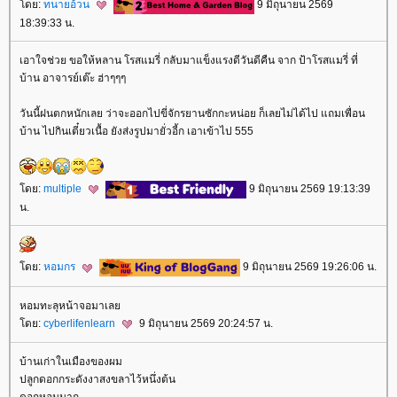
ดย:
ทนายอ้วน
9 มิถุนายน 2569
18:39:33 น.
เอาใจช่วย ขอให้หลาน โรสแมรี่ กลับมาแข็งแรงดีวันดีคืน จาก ป้าโรสแมรี่ ที่
บ้าน อาจารย์เต๊ะ ฮ่าๆๆๆ
วันนี้ฝนตกหนักเลย ว่าจะออกไปขี่จักรยานซักกะหน่อย ก็เลยไม่ได้ไป แถมเพื่อน
บ้าน ไปกินเตี๋ยวเนื้อ ยังส่งรูปมายั่วอี้ก เอาเข้าไป 555
ดย:
multiple
9 มิถุนายน 2569 19:13:39
น.
ดย:
หอมกร
9 มิถุนายน 2569 19:26:06 น.
หอมทะลุหน้าจอมาเล
ดย:
cyberlifenlearn
9 มิถุนายน 2569 20:24:57 น.
บ้านเก่าในเมืองของผม
ปลูกดอกกระดังงาสงขลาไว้หนึ่งต้น