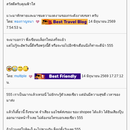
สวัสดีครับคุณฟ้าใส
วะมาทักทายและมาชมตวามงดงามของกระดังงาสงขลา ครับ
ดย:
ทองกาญจนา
14 มิถุนายน 2569
7:54:53 น.
จะมาบอกว่า พึ่งเขียนบล็อกใหม่เสร็จแย้ว
ต่ไม่รู้จะอัพวันนี้ดีหรือพรุ่งนี้ดี หรือจะรอไปอีกซักเดือนนึงก็ท่าจะดีน้า 555
ดย:
multiple
14 มิถุนายน 2569 17:27:12
น.
555 เราเป็นมากแล้วเหรอนี่ ไม่ยักกะรู้ตัวเลยเชียว แต่มันมีความสุขดี เวลาของ
มาส่ง
ล้วก็เดี๋ยวนี้ ถึงขนาด จำเสียง มอไซค์ส่งของ ของ shopee ได้แล้ว ได้ยินเสียงปุ๊บ
ออกมารอหน้ารั้วเลย ไม่ต้องรอโทรบอกเลยเชียว 555
ถ้าบ้านอยู่ใกล้ละก็ จะไปชวนกัน ช็อปทั้งวันเลย 555