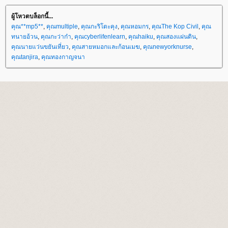
ผู้โหวตบล็อกนี้...
คุณ**mp5**
,
คุณmultiple
,
คุณกะริโตะคุง
,
คุณหอมกร
,
คุณThe Kop Civil
,
คุณ
ทนายอ้วน
,
คุณกะว่าก๋า
,
คุณcyberlifenlearn
,
คุณhaiku
,
คุณสองแผ่นดิน
,
คุณนายแว่นขยันเที่ยว
,
คุณสายหมอกและก้อนเมฆ
,
คุณnewyorknurse
,
คุณtanjira
,
คุณทองกาญจนา