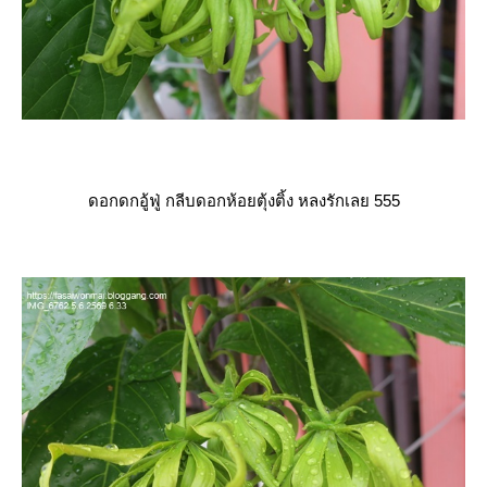
ดอกดกอู้ฟู่ กลีบดอกห้อยตุ้งติ้ง หลงรักเลย 555