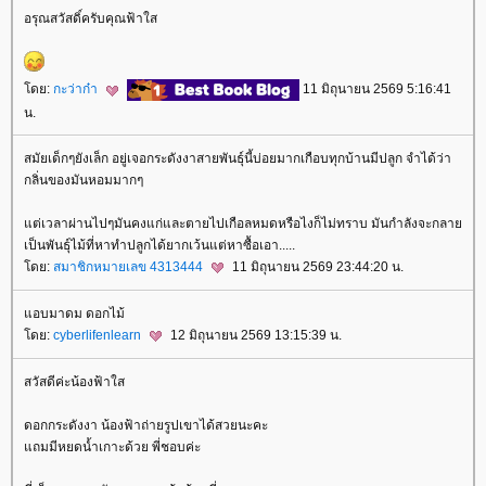
อรุณสวัสดิ์ครับคุณฟ้าใส
ดย:
กะว่าก๋า
11 มิถุนายน 2569 5:16:41
น.
สมัยเด็กๆยังเล็ก อยู่เจอกระดังงาสายพันธุ์นี้บ่อยมากเกือบทุกบ้านมีปลูก จำได้ว่า
กลิ่นของมันหอมมากๆ
ต่เวลาผ่านไปๆมันคงแก่และตายไปเกือลหมดหรือไงก็ไม่ทราบ มันกำลังจะกลา
เป็นพันธุ์ไม้ที่หาทำปลูกได้ยากเว้นแต่หาซื้อเอา.....
ดย:
สมาชิกหมายเลข 4313444
11 มิถุนายน 2569 23:44:20 น.
อบมาดม ดอกไม้
ดย:
cyberlifenlearn
12 มิถุนายน 2569 13:15:39 น.
สวัสดีค่ะน้องฟ้าใส
ดอกกระดังงา น้องฟ้าถ่ายรูปเขาได้สวยนะคะ
ถมมีหยดน้ำเกาะด้วย พี่ชอบค่ะ