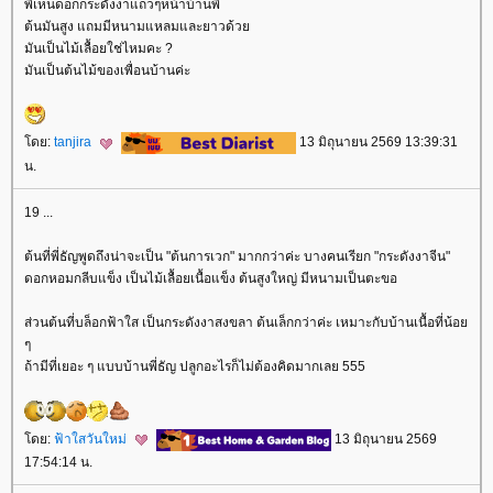
พี่เห็นดอกกระดังงาแถวๆหน้าบ้านพี่
ต้นมันสูง แถมมีหนามแหลมและยาวด้ว
มันเป็นไม้เลื้อยใช่ไหมคะ ?
มันเป็นต้นไม้ของเพื่อนบ้านค่ะ
ดย:
tanjira
13 มิถุนายน 2569 13:39:31
น.
19 ...
ต้นที่พี่ธัญพูดถึงน่าจะเป็น "ต้นการเวก" มากกว่าค่ะ บางคนเรียก "กระดังงาจีน"
ดอกหอมกลีบแข็ง เป็นไม้เลื้อยเนื้อแข็ง ต้นสูงใหญ่ มีหนามเป็นตะขอ
ส่วนต้นที่บล็อกฟ้าใส เป็นกระดังงาสงขลา ต้นเล็กกว่าค่ะ เหมาะกับบ้านเนื้อที่น้อ
ๆ
ถ้ามีที่เยอะ ๆ แบบบ้านพี่ธัญ ปลูกอะไรก็ไม่ต้องคิดมากเลย 555
ดย:
ฟ้าใสวันใหม่
13 มิถุนายน 2569
17:54:14 น.