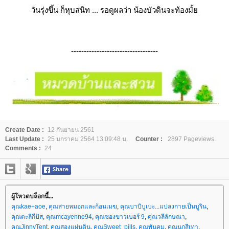
วันรุ่งขึ้น ก็หุบสนิท ... รอดูผลว่า น้องบัวดินจะท้องมั้
----------------------------------
Create Date :
12 กันยายน 2561
Last Update :
25 มกราคม 2564 13:09:48 น.
Counter :
2897 Pageviews.
Comments :
24
ผู้โหวตบล็อกนี้...
คุณkae+aoe
,
คุณสายหมอกและก้อนเมฆ
,
คุณบาบิบูเบะ...แปลงกายเป็นบูริน
,
คุณตะลีกีปัส
,
คุณmcayenne94
,
คุณซองขาวเบอร์ 9
,
คุณวลีลักษณา
,
คุณJinnyTent
,
คุณสองแผ่นดิน
,
คุณSweet_pills
,
คุณพันคม
,
คุณนกสีเทา
,