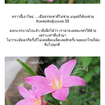
คราวนี้เอาใหม่ ... เมื่อธรรมชาติไม่ช่วย มนุษย์ก็ต้องช่ว
จับผสมพันธุ์เองเลย อิอิ
ดอกแรกบานไปแล้ว เพิ่งนึกได้ว่า เราน่าจะผสมเกสรให้ด้ว
เพราะเท่าที่แล้วมา
ไม่ว่าจะมีดอกกี่ครั้งก็ไม่เคยติดเมล็ดเลยสักครั้ง พอดอกโรยก็ฝ่อ
ลีบไปทุกที