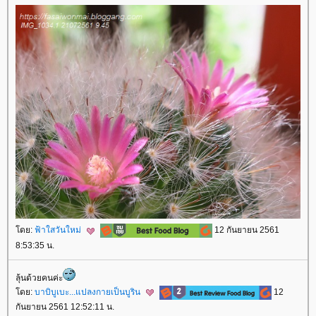
ดย:
ฟ้าใสวันใหม่
12 กันยายน 2561
8:53:35 น.
ลุ้นด้วยคนค่ะ
ดย:
บาบิบูเบะ...แปลงกายเป็นบูริน
12
กันยายน 2561 12:52:11 น.