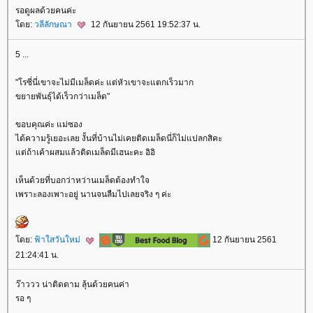
รอดูผลด้วยคนค่ะ
ดย:
วลีลักษณา
12 กันยายน 2561 19:52:37 น.
5 ...
"โรซี่นี่เขาจะไม่มีเมล็ดค่ะ แต่หัวเขาจะแตกเร็วมาก
ขยายพันธุ์ได้เร็วกว่าเมล็ด"
ขอบคุณค่ะ แม่ซอง
ได้ความรู้เยอะเลย งั้นที่บ้านไม่เคยติดเมล็ดนี่ก็ไม่แปลกสิคะ
ต่ถ้าเค้าผสมแล้วติดเมล็ดมีเฮนะคะ อิอิ
เห็นด้วยที่บอกว่าหว่านเมล็ดต้องทำใจ
เพราะลองเพาะอยู่ นานจนลืมไปเลยจริง ๆ ค่ะ
ดย:
ฟ้าใสวันใหม่
12 กันยายน 2561
21:24:41 น.
ว๊าววว น่าติดตาม ลุ้นด้วยคนค่า
รอ ๆ