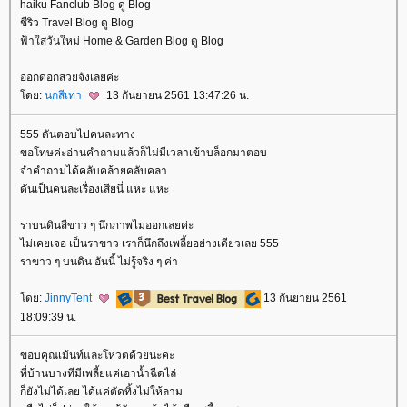
haiku Fanclub Blog ดู Blog
ชีริว Travel Blog ดู Blog
ฟ้าใสวันใหม่ Home & Garden Blog ดู Blog
ออกดอกสวยจังเลยค่ะ
ดย:
นกสีเทา
13 กันยายน 2561 13:47:26 น.
555 ดันตอบไปคนละทาง
ขอโทษค่ะอ่านคำถามแล้วก็ไม่มีเวลาเข้าบล็อกมาตอบ
จำคำถามได้คลับคล้ายคลับคลา
ดันเป็นคนละเรื่องเสียนี่ แหะ แหะ
ราบนดินสีขาว ๆ นึกภาพไม่ออกเลยค่ะ
ไม่เคยเจอ เป็นราขาว เราก็นึกถึงเพลี้ยอย่างเดียวเลย 555
ราขาว ๆ บนดิน อันนี้ ไม่รู้จริง ๆ ค่า
ดย:
JinnyTent
13 กันยายน 2561
18:09:39 น.
ขอบคุณเม้นท์และโหวตด้วยนะคะ
ที่บ้านบางทีมีเพลี้ยแค่เอาน้ำฉีดไล่
ก็ยังไม่ได้เลย ได้แค่ตัดทิ้งไม่ให้ลาม