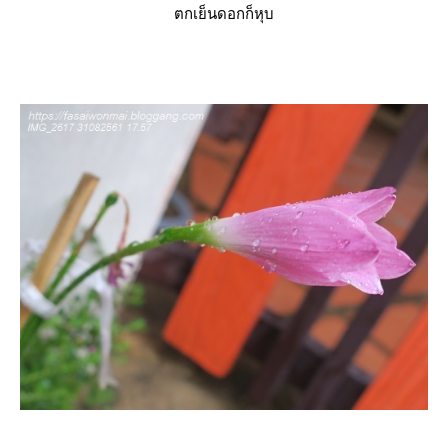
ตกเย็นดอกก็หุบ