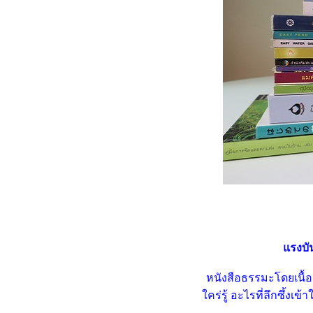
พวงชมพู (Chain of
Love) ดอกไม้สวยหวานแต่
รุกราน
เฟื่องฟ้า ต้นไม้หน้าบ้าน
เลี้ยงผีเสื้อไว้ดูเล่น ... ผีเสื้อราตรี
ไม้ประดับสีม่วง
กระดังงาสงขลา (Cananga
fruticosa) ไม้หอมมีเสน่ห์แบบ
ไทย ๆ
ต้นผีเสื้อภูเขา (Christia
obcordata) ไม้แปลกลายสว
ก้วกาญจนา หรือ อโกลนีมา
(Aglaonema) ไม้ใบสีสว
ต้นเล็บครุฑ (Polyscias) ไม้
มงคลใบสวยสารพัดประโยชน์
รงบันด
เข็มพวงขาว (Siamese white
ixora) 23.8.62 - 21.9.64
หนังสือธรรมะโดยเนื้อแท
บัวดิน (Rain Lily) เธอผู้มากับ
คร่รู้ อะไรที่ลึกซึ้งเข้
สายฝน (15.7.65)