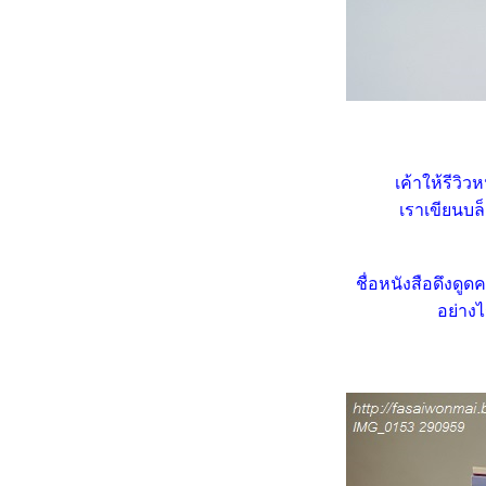
เฟื่องฟ้าใบด่าง ... ชีวิตต้องสู้
เฟื่องฟ้า 3 สี ใบด่าง
รสแมรี่ (Rosemary) สมุนไพร
มหัศจรรย์ สัญลักษณ์แห่งความ
รักนิรันดร์
คล้า ... ไม้ใบลายสว
กระดังงาสงขลา ... วันฝนตก 1
เค้าให้รีวิว
(24.7.2566)
เราเขียนบล็
บัวดิน (Rain Lily) เธอผู้มากับ
สายฝน (26.7.2565 - 10.7.2566)
ลีลาวดีสิงคโปร์พิงค์ (Dwarf
ชื่อหนังสือดึงดูด
Singapore Pink) 31.3.2566
อัญชัน (Butterfly Pea) ดอกไม้
อย่างไร
สารพัดประโยชน์
เข็มพวงขาว (Siamese white
ixora ) ดอกไม้บ้าน ๆ แต่สว
คลาสสิค
ผีเสื้อแสนสวย (Blue butterfly)
ดอกไม้กินได้