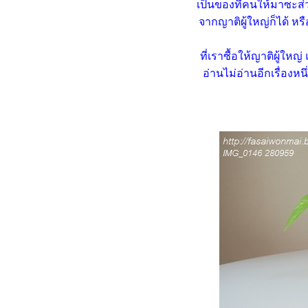
บัวอเมซอน ไม้น้ำดอกสวยกลีบ
เป็นของที่คนให้มาซะส
บาง
จากญาติผู้ใหญ่ก็ได้ ห
นางพญาคล้าทอง ไม้ใบลายสว
สีสว
ที่เราซื้อให้ญาติผู้ใหญ
พิทูเนีย (Petunia) ดอกไม้แห่ง
อ่านไม่อ่านอีกเรื่องหน
ความหวัง
ก้วสารพัดนึก ไม้มงคลใบสว
ฟอกอากาศได้ด้ว
คล้าม้าลายแคระ ... ใบม้วน
พวงชมพู คืนชีพ (19.11.2567)
เก๊กฮวย ดอกไม้สวยกินได้ด้ว
จาก เดฟด่าง ถึง โรสแมรี่ คูลลิ่ง
ตะขบฝรั่ง ในรางน้ำฝน
เฟื่องฟ้าใบด่างดอกส้ม ?
(17.9.2567) ดอกมาแล้ว แต่ ...
เฟื่องฟ้าใบด่างดอกส้ม
(18.7.2567)
มกน้อยกลอยใจ ... ลองเครื่อง
ตัดแต่งพุ่มไม้