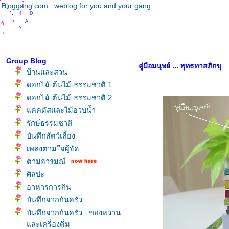
.
.
.
.
.
3
Bloggang.com : weblog for you and your gang
.
D
.
.
4
A
5
6
Y
7
Group Blog
คู่มือมนุษย์ ... พุทธทาสภิกขุ
บ้านและสวน
ดอกไม้-ต้นไม้-ธรรมชาติ 1
ดอกไม้-ต้นไม้-ธรรมชาติ 2
คคตัสและไม้อวบน้ำ
รักษ์ธรรมชาติ
บันทึกสัตว์เลี้ยง
เพลงตามใจผู้จัด
ตามอารมณ์
ศิลปะ
อาหารการกิน
บันทึกจากก้นครัว
บันทึกจากก้นครัว - ของหวาน
ละเครื่องดื่ม