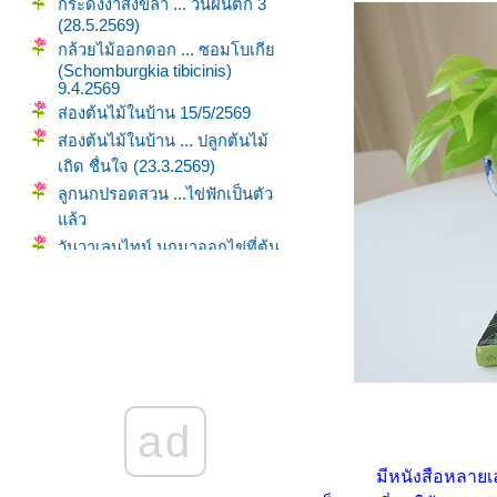
กระดังงาสงขลา ... วันฝนตก 3
(28.5.2569)
กล้วยไม้ออกดอก ... ซอมโบเกี
(Schomburgkia tibicinis)
9.4.2569
ส่องต้นไม้ในบ้าน 15/5/2569
ส่องต้นไม้ในบ้าน ... ปลูกต้นไม้
เถิด ชื่นใจ (23.3.2569)
ลูกนกปรอดสวน ...ไข่ฟักเป็นตัว
ล้ว
วันวาเลนไทน์ นกมาออกไข่ที่ต้น
มกอีกแล้ว (14.2.2569)
พยับหมอก ดอกสีฟ้าครามอม
ม่วง
ดอกเฟื่องฟ้า ... ตรุษจีน
ดอกโมกกับผึ้งน้อยกลอยใจ
กระดังงาสงขลา ... วันฝนตก 2
ad
(14.10.2568)
ส่องไปเรื่อยเปื่อย ต้นไม้รอบบ้าน
(2.7.2568)
มีหนังสือหลายเล่ม