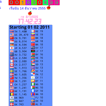
ด
น
เริ่มนับ 14 ธันวาคม 2555
อ