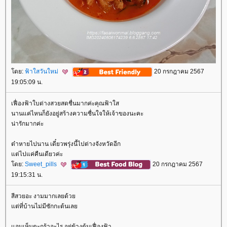
ดย:
ฟ้าใสวันใหม่
20 กรกฎาคม 2567
19:05:09 น.
เฟื่องฟ้าใบด่างสวยสดชื่นมากค่ะคุณฟ้าใส
นานแค่ไหนก็ยังอยู่สร้างความชื่นใจให้เจ้าของนะคะ
น่ารักมากค่ะ
ต๋าหายไปนาน เดี๋ยวพรุ่งนี้ไปต่างจังหวัดอีก
ต่ไปแค่คืนเดียวค่ะ
ดย:
Sweet_pills
20 กรกฎาคม 2567
19:15:31 น.
สีสวยอะ งามมากเลยด้ว
ต่ที่บ้านไม่มีซักกะต้นเล
อบเห็นตะกร้าอะไร อยู่ข้างต้นเฟื่องฟ้า