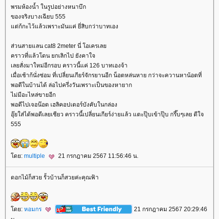
พรมห้องน้ำ ในรูปอย่างหนาบึก
ของจริงบางเฉียบ 555
ต่ก้กะไว้แล้วเพราะมันแค่ ยี่สิบกว่าบาทเอง
ส่วนสายแลน cat8 2meter นี่ โอเครเล
คราวที่แล้วโดน ยกเลิกไป ยังคาใจ
เลยสั่งมาใหม่อีกรอบ คราวนี้แค่ 126 บาทเองจ้า
เมื่อเช้าก้นั่งซ่อม ที่เปลี่ยนเกียร์จักรยานอีก น็อตหล่นหาย กว่าจะควานหาน้อตที่
พอดีในบ้านได้ ล่อไปครึ่งวันเพราะเป็นของหายาก
ไม่มีอะไหล่ขายอีก
พอดีไปเจอน๊อต เฮลิคอปเตอร์บังคับในกล่อง
อุ๊ยใส่ได้พอดีเลยเชียว คราวนี้เปลี่ยนเกียร์ง่ายแล้ว แตะปุ๊บเข้าปุ๊บ กรึ๊บๆเลย ดีใจ
555
ดย:
multiple
21 กรกฎาคม 2567 11:56:46 น.
ดอกไม้ก็สวย รั้วบ้านก็สวยค่ะคุณฟ้า
ดย:
หอมกร
21 กรกฎาคม 2567 20:29:46