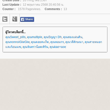
Create Date :
20 กรกฎาคม 2567
Last Update :
12 พฤษภาคม 2568 20:40:56 น.
Counter :
1578 Pageviews.
Comments :
13
ผู้โหวตบล็อกนี้...
คุณSweet_pills
,
คุณmultiple
,
คุณปัญญา Dh
,
คุณสองแผ่นดิน
,
คุณnonnoiGiwGiw
,
คุณดอยสะเก็ด
,
คุณหอมกร
,
คุณวลีลักษณา
,
คุณสายหมอก
ละก้อนเมฆ
,
คุณจันทราน็อคเทิร์น
,
คุณkae+aoe