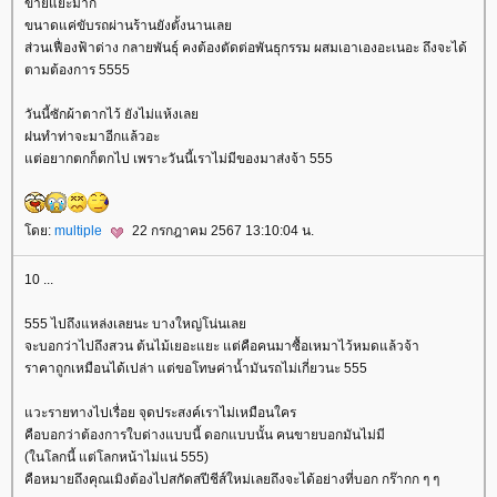
ขายแยะมาก
ขนาดแค่ขับรถผ่านร้านยังตั้งนานเล
ส่วนเฟื่องฟ้าด่าง กลายพันธุ์ คงต้องตัดต่อพันธุกรรม ผสมเอาเองอะเนอะ ถึงจะได้
ตามต้องการ 5555
วันนี้ซักผ้าตากไว้ ยังไม่แห้งเล
ฝนทำท่าจะมาอีกแล้วอะ
ต่อยากตกก็ตกไป เพราะวันนี้เราไม่มีของมาส่งจ้า 555
ดย:
multiple
22 กรกฎาคม 2567 13:10:04 น.
10 ...
555 ไปถึงแหล่งเลยนะ บางใหญ่โน่นเล
จะบอกว่าไปถึงสวน ต้นไม้เยอะแยะ แต่คือคนมาซื้อเหมาไว้หมดแล้วจ้า
ราคาถูกเหมือนได้เปล่า แต่ขอโทษค่าน้ำมันรถไม่เกี่ยวนะ 555
วะรายทางไปเรื่อย จุดประสงค์เราไม่เหมือนใคร
คือบอกว่าต้องการใบด่างแบบนี้ ดอกแบบนั้น คนขายบอกมันไม่มี
(ในโลกนี้ แต่โลกหน้าไม่แน่ 555)
คือหมายถึงคุณเมิงต้องไปสกัดสปีชีส์ใหม่เลยถึงจะได้อย่างที่บอก กร๊ากก ๆ ๆ