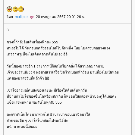
ดย:
multiple
20 กรกฎาคม 2567 20:01:26 น.
3 ...
ช่วงนี้กำลังอินเลิฟเฟื่องฟ้าค่ะ 555
ทนรอไม่ได้ วันก่อนกดสั่งออนไลน์ไปต้นหนึ่ง โหย ไม่ตรงปกอย่างแรง
เด๋วว่าพรุ่งนี้จะไปเดินตลาดต้นไม้เอง อิอิ
วันนี้ของมาส่งอีก 1 รายการ นี่ก็ลักไก่รีบกดสั่ง ได้ส่วนลดมากมา
เจ้าของร้านยังงง ๆ พอขายเราเสร็จ ปิดร้านบอกพักร้อน ป่านนี้ยังไม่เปิดเล
ต่ของมาส่งวันนี้แล้วจ้า อิอิ
เข้าใจอารมณ์คนสั่งของเลยนะ มีเรื่องให้ตื่นเต้นทุกวัน
ที่บ้านถ้าไม่ใช่ของชิ้นโตหรือหนักเกิน ก็หย่อนใส่กล่องหน้าประตูได้เลยค่ะ
ข็งแรงทนทาน รองรับได้ทุกสิ่ง 555
ตะกร้าที่เห็นโดยมากพวกไฟฟ้าประปาชอบเอาบิลมาใส่
ส่วนของอื่น ๆ เขาใส่ในกล่องไปรษณีย์ค่ะ
หน้าตาแบบนี้เล้