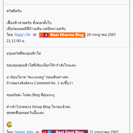
สวัสดีครับ
เฟื้องฟ้าสวยครับ ทั้งดอกทั้งใบ
เมื่อก่อนเคยมีที่บ้านเดิม แต่มีหนามครับ
ดย:
ปัญญา Dh
20 กรกฎาคม 2567
21:11:00 น.
อรุณสวัสดิ์ค่ะคุณฟ้าใส
ขอบคุณคุณฟ้าใสที่เจิมบล็อกให้+กำลังใจนะคะ
มาย้อนโหวต "พะแนงหมู" ก่อนเดินทางค่ะ
ถ้ากดตรงลิงค์ตรง Comment No. 1 จะขึ้นว่า
ขออภัยค่ะ ไม่พบ Blog ที่คุณระบุ
ต๋าเข้าไปกดตรง Group Blog โหวตแล้วค่ะ
สุขสดชื่นตลอดวันนี้นะคะ
ดย:
Sweet_pills
21 กรกฎาคม 2567