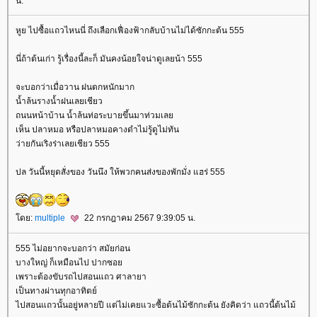
น.
หูย ไปซื้อแถวไหนนี่ ถึงเลือกเฟื่องฟ้ากลับบ้านไม่ได้ซักกะต้น 555
นี่ถ้าต้นเก่า รู้เรื่องนี้ละก็ มันคงน้อยใจน่าดูเลยน้า 555
จะบอกว่าเมื่อวาน ฝนตกหนักมาก
น้ำล้นรางน้ำฝนเลยเชียว
ถนนหน้าบ้าน น้ำล้นท่อระบายขึ้นมาท่วมเล
เห็น ปลาหมอ หรือปลาหมอคางดำไม่รู้ดูไม่ทัน
ว่ายกันเริงร่าเลยเชียว 555
ปล วันนี้หยุดสั่งของ วันนึง ให้พวกคนส่งของพักมั่ง แฮร่ 555
ดย:
multiple
22 กรกฎาคม 2567 9:39:05 น.
555 ไม่อยากจะบอกว่า สมัยก่อน
บางใหญ่ ก็เหมือนไป ปากซอ
เพราะต้องขับรถไปสอนแถว ศาลายา
เป็นทางผ่านทุกอาทิตย์
ไปสอนแถวนั้นอยู่หลายปี แต่ไม่เคยแวะซื้อต้นไม้ซักกะต้น ยังคิดว่า แถวนี้ต้นไม้