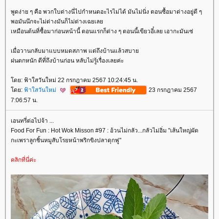
พูดง่าย ๆ คือ พวกใบด่างนี่ไปกำหนดอะไรไม่ได้ มันไม่นิ่ง ตอนซื้อมาด่างอยู่ดี ๆ
พอมันนึกจะไม่ด่างมันก็ไม่ด่างเฉยเล
เหมือนต้นที่ซื้อมาก่อนหน้านี้ ตอนแรกก็ด่าง ๆ ตอนนี้เขียวอี๋เลย เอากะมันเซ่
เมื่อวานกลับมาแบบหมดสภาพ แต่ถึงบ้านแล้วสบา
ฝนตกหนัก ดีที่ถึงบ้านก่อน หลับไม่รู้เรื่องเลยค่ะ
ดย: ฟ้าใสวันใหม่ 22 กรกฎาคม 2567 10:24:45 น.
ดย:
ฟ้าใสวันใหม่
23 กรกฎาคม 2567
7:06:57 น.
เอนทรี่ต่อไปจ้า ...
Food For Fun : Hot Wok Misson #97 : อ้วนไม่กลัว...กลัวไม่อิ่ม "เส้นใหญ่ผัด
กะเพราลูกชิ้นหมูสับโรยหน้าพริกขิงปลาดุกฟู"
คลิกที่นี่ค่ะ