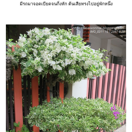
มีรถมาจอดเบียดจนกิ่งหัก ต้นเสียทรงไปอยู่พักหนึ่ง