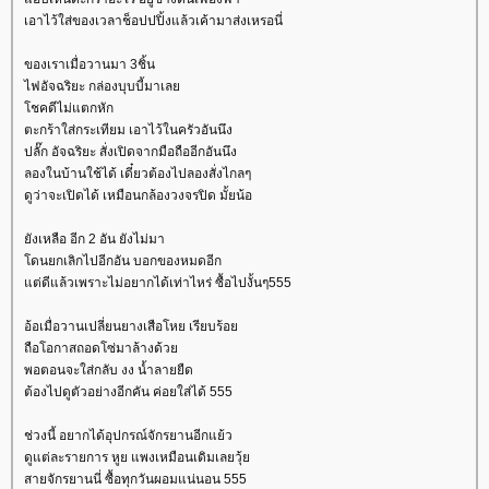
เอาไว้ใส่ของเวลาช็อปปปิ้งแล้วเค้ามาส่งเหรอนี่
ของเราเมื่อวานมา 3ชิ้น
ไฟอัจฉริยะ กล่องบุบบี้มาเล
ชคดีไม่แตกหัก
ตะกร้าใส่กระเทียม เอาไว้ในครัวอันนึง
ปลั๊ก อัจฉริยะ สั่งเปิดจากมือถืออีกอันนึง
ลองในบ้านใช้ได้ เดี๋ยวต้องไปลองสั่งไกลๆ
ดูว่าจะเปิดได้ เหมือนกล้องวงจรปิด มั้ยน้อ
ังเหลือ อีก 2 อัน ยังไม่มา
ดนยกเลิกไปอีกอัน บอกของหมดอีก
ต่ดีแล้วเพราะไม่อยากได้เท่าไหร่ ซื้อไปงั้นๆ555
อ้อเมื่อวานเปลี่ยนยางเสือโหย เรียบร้อ
ถือโอกาสถอดโซ่มาล้างด้ว
พอตอนจะใส่กลับ งง น้ำลายยืด
ต้องไปดูตัวอย่างอีกคัน ค่อยใส่ได้ 555
ช่วงนี้ อยากได้อุปกรณ์จักรยานอีกแย้ว
ดูแต่ละรายการ หูย แพงเหมือนเดิมเลยวุ้
สายจักรยานนี่ ซื้อทุกวันผอมแน่นอน 555