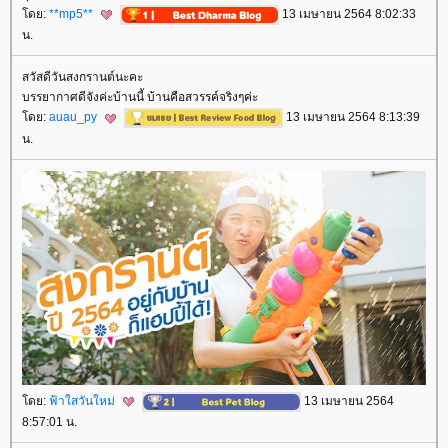
ดย:
**mp5**
13 เมษายน 2564 8:02:33
น.
สวัสดีวันสงกรานต์นะคะ
บรรยากาศดีจังค่ะบ้านนี้ บ้านคือสวรรค์จริงๆค่ะ
ดย:
auau_py
13 เมษายน 2564 8:13:39
น.
ดย:
ฟ้าใสวันใหม่
13 เมษายน 2564
8:57:01 น.