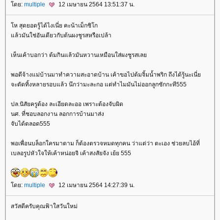
ดย:
multiple
12 เมษายน 2564 13:51:37 น.
ห สุดยอดรู้ได้ไงเนี่ย คะน้าเม็กซิโก
ล้วมันใช่อันเดียวกับต้นผงชูรสหรือเปล้า
เห็นเค้าบอกว่า ต้มกินแล้วมันหวานเหมือนใส่ผงชูรสเล
พอดีจ้างแม่บ้านมาทำความสะอาดบ้าน เค้าขอไปต้มจิ้มน้ำพริก ถึงได้รู้นะเนี่
จะตัดทิ้งหลายรอบแล้ว นึกว่ามะละกอ แต่ทำไมมันไม่ออกลูกซักกะที555
ปล.นิสัยครูต้อง ละเอียดละออ เพราะต้องจับผิด
นศ. ที่ชอบลอกงาน ลอกการบ้านมาส่ง
จับได้ตลอด555
พอเพื่อนบล็อกใครมาตาม ก็ต้องตรวจหมดทุกคน ว่าแต่ว่า ตะเอง ช่วยลบไอ้ที่
เบลอรูปหัวใจให้เค้าหน่อยจิ เค้าสงสัยจัง เย้ย 555
ดย:
multiple
12 เมษายน 2564 14:27:39 น.
สวัสดีครับคุณฟ้าใสวันใหม่