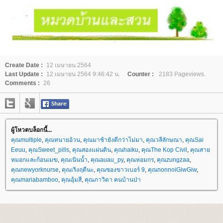
Create Date :
12 เมษายน 2564
Last Update :
12 เมษายน 2564 9:46:42 น.
Counter :
2183 Pageviews.
Comments :
26
ผู้โหวตบล็อกนี้...
คุณmultiple
,
คุณทนายอ้วน
,
คุณมาช้ายังดีกว่าไม่มา
,
คุณวลีลักษณา
,
คุณSai
Eeuu
,
คุณSweet_pills
,
คุณสองแผ่นดิน
,
คุณhaiku
,
คุณThe Kop Civil
,
คุณสา
หมอกและก้อนเมฆ
,
คุณเนินน้ำ
,
คุณauau_py
,
คุณหอมกร
,
คุณzungzaa
,
คุณnewyorknurse
,
คุณเริงฤดีนะ
,
คุณซองขาวเบอร์ 9
,
คุณnonnoiGiwGiw
,
คุณmariabamboo
,
คุณอุ้มสี
,
คุณภาวิดา คนบ้านป่า