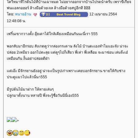
ควิทมาทีไรต้นไม้ที่บ้านเฉาหมด ไม่อยากออกจากบ้านไปรดน้ำครับ เพราขี้เกียจ
พ่นแอลกอฮอร์ ล้างมือด้วยเจล ล้างมือด้วยสบู่อีกที อิอิอิ
ดย:
ทนายอ้วน
12 เมษายน 2564
12:48:08 น.
เฟริ์นเขากวางตั้ง อุ๊ยเดาได้ใกล้เคียงเหมือนกันนะนี่เรา 555
พอกลับมาอีกรอบ สังเกตดูว่ากล่องกระดาษ ลังไม้ บ้านตะเองทำไมแยะจัง น่าจะ
ปล่อย 2เหมียว ออกไปตะลุย แต่ดูๆไปก็เสียว พี่เห่า พี่เหลือม จะมาซ่อน เล่นจ๊ะเอ๋
เหมือนกัน งั้นอย่าปล่อยดีฝ่า
ต่เอ๊ะ มีจักรยานยังอยู่ น่าจะเป็นรูปเก่าเพราะเคยบอกจักรยาน ขายให้กับช่าง
ประตูแมวไปแล้วนี่นา555
มีรูปต้นไม้มาฝาก ให้ทายเล่นๆ
ปลูกมาตั้งนาน หลายปี พึ่งจะรู้ชื่อวันนีนี่เอง555
>