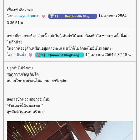
เฟื่องฟ้าสีสวยค่ะ
ดย:
newyorknurse
14 เมษายน 2564
3:36:51 น.
จากบล็อกเกาะห้อง ว่ายน้ำไม่เป็นก็เล่นน้ำได้นะคะน้องฟ้าใส ชายหาดน้ำนิ่งค่ะ
ไม่ลึกด้ว
นอ่าวห้องรู้สึกเหมือนอยู่กลางทะเล แต่น้ำก็ไม่ลึกลงไปยืนได้เลยค่ะ
ดย:
เนินน้ำ
14 เมษายน 2564 9:32:18 น.
ปลูกต้นไม้ที่ชอบ
รอดูการเจริญเติบโต
สบายใจคลายร้อนได้มากมายจริงๆค่ะ
ส่งการบ้านร่วมกิจกรรมใหม่
"ซัมเมอร์นี้ฉันต้องรอด"
สุขสันต์วันครอบครัวค่ะ