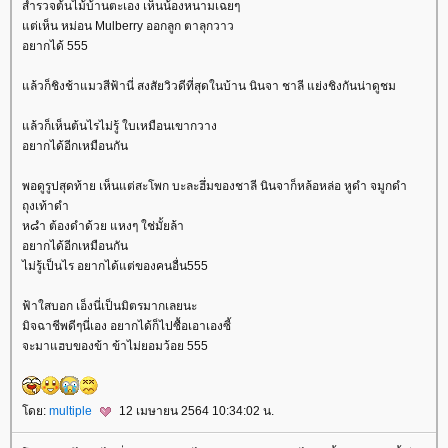
สำรวจต้นไม้บ้านตะเอง เห็นน้องหนามเฉยๆ
ต่เห็น หม่อน Mulberry ออกลูก ตาลุกวาว
อยากได้ 555
ล้วก็ชิงช้าแมวสีฟ้านี่ สงสัยวิวดีที่สุดในบ้าน นินจา ชาลี แย่งชิงกันน่าดูชม
ล้วก็เห็นต้นไรไม่รู้ ใบเหมือนเขากวาง
อยากได้อีกเหมือนกัน
พอดูรูปสุดท้าย เห็นแต่สะโพก บะละฮึ่มของชาลี นินจาก็หล้อหล่อ หูดำ จมูกดำ
ถุงเท้าดำ
ห๘ำ ต้องดำด้วย แหงๆ ใช่มั้ยล้า
อยากได้อีกเหมือนกัน
ไม่รู้เป็นไร อยากได้แต่ของคนอื่น555
ฟ้าใสบอก เอ็งนี่เป็นมิตรมากเลยนะ
มิจฉาชีพดีๆนี่เอง อยากได้ก็ไปซื้อเอาเองซี้
จะมาแฮบของข้า ข้าไม่ยอมว้อย 555
ดย:
multiple
12 เมษายน 2564 10:34:02 น.