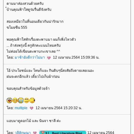
ตามมาส่องสวนด้วยครับ
้บ้านคุณฟ้าใสดูร่มรื่นดีจังครับ
สองเหมียวในที่นอนเดียวกันน่ารักมาก
ขโมยซีน 555
พอคุณฟ้าใสทักเรื่องตะพาบมา ผมก็เพิ่งไหวตัว
... ถ้าส่งพรุ่งนี้ ครูหักคะแนนไหมครับ
ไม่ค่อยได้เขียนตะพาบกะเขาเลย ^^
ดย:
มาช้ายังดีกว่าไม่มา
12 เมษายน 2564 15:09:36 น.
อ้ ประโยชน์แยะ โทษก็แยะ กินดิบๆนี่สงสัยถึงตายเลยเนอะ
ฝนจะตกอีกแล้ว เดี๋ยวไปเก็บผ้าก่อน
ขอบคุณสำหรับข้อมูลด้วยจ้า
ดย:
multiple
12 เมษายน 2564 15:20:32 น.
อบมาดูดอกไม้ และ นินจา ชาลี ค่ะ
ดย:
วลีลักษณา
12 เมษายน 2564