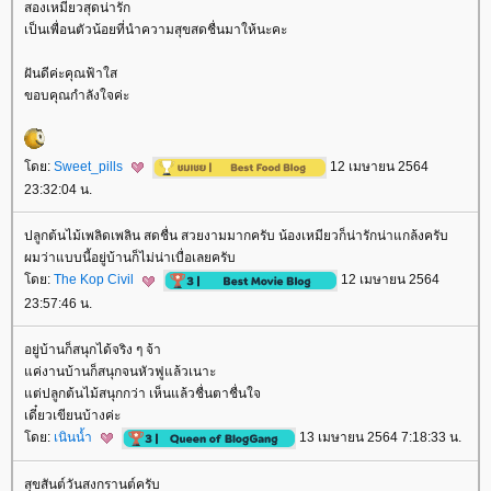
สองเหมียวสุดน่ารัก
เป็นเพื่อนตัวน้อยที่นำความสุขสดชื่นมาให้นะคะ
ฝันดีค่ะคุณฟ้าใส
ขอบคุณกำลังใจค่ะ
ดย:
Sweet_pills
12 เมษายน 2564
23:32:04 น.
ปลูกต้นไม้เพลิดเพลิน สดชื่น สวยงามมากครับ น้องเหมียวก็น่ารักน่าแกล้งครับ
ผมว่าแบบนี้อยู่บ้านก็ไม่น่าเบื่อเลยครับ
ดย:
The Kop Civil
12 เมษายน 2564
23:57:46 น.
อยู่บ้านก็สนุกได้จริง ๆ จ้า
ค่งานบ้านก็สนุกจนหัวฟูแล้วเนาะ
ต่ปลูกต้นไม้สนุกกว่า เห็นแล้วชื่นตาชื่นใจ
เดี๋ยวเขียนบ้างค่ะ
ดย:
เนินน้ำ
13 เมษายน 2564 7:18:33 น.
สุขสันต์วันสงกรานต์ครับ